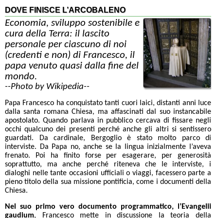
DOVE FINISCE L’ARCOBALENO
Economia, sviluppo sostenibile e
cura della Terra: il lascito
personale per ciascuno di noi
(credenti e non) di Francesco, il
papa venuto quasi dalla fine del
mondo.
--Photo by Wikipedia--
Papa Francesco ha conquistato tanti cuori laici, distanti anni luce
dalla santa romana Chiesa, ma affascinati dal suo instancabile
apostolato. Quando parlava in pubblico cercava di fissare negli
occhi qualcuno dei presenti perché anche gli altri si sentissero
guardati. Da cardinale, Bergoglio è stato molto parco di
interviste. Da Papa no, anche se la lingua inizialmente l’aveva
frenato. Poi ha finito forse per esagerare, per generosità
soprattutto, ma anche perché riteneva che le interviste, i
dialoghi nelle tante occasioni ufficiali o viaggi, facessero parte a
pieno titolo della sua missione pontificia, come i documenti della
Chiesa.
Nel suo primo vero documento programmatico, l’Evangelii
gaudium
, Francesco mette in discussione la teoria della