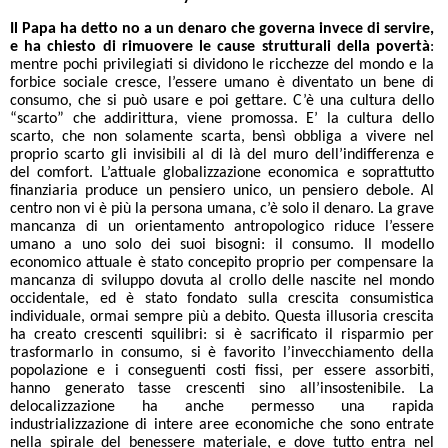
Il Papa ha detto no a un denaro che governa invece di servire,
e ha chiesto di rimuovere le cause strutturali della povertà
:
mentre pochi privilegiati si dividono le ricchezze del mondo e la
forbice sociale cresce, l’essere umano è diventato un bene di
consumo, che si può usare e poi gettare. C’è una cultura dello
“scarto” che addirittura, viene promossa. E’ la cultura dello
scarto, che non solamente scarta, bensì obbliga a vivere nel
proprio scarto gli invisibili al di là del muro dell’indifferenza e
del comfort. L’attuale globalizzazione economica e soprattutto
finanziaria produce un pensiero unico, un pensiero debole. Al
centro non vi è più la persona umana, c’è solo il denaro. La grave
mancanza di un orientamento antropologico riduce l’essere
umano a uno solo dei suoi bisogni: il consumo. Il modello
economico attuale è stato concepito proprio per compensare la
mancanza di sviluppo dovuta al crollo delle nascite nel mondo
occidentale, ed è stato fondato sulla crescita consumistica
individuale, ormai sempre più a debito. Questa illusoria crescita
ha creato crescenti squilibri: si è sacrificato il risparmio per
trasformarlo in consumo, si è favorito l’invecchiamento della
popolazione e i conseguenti costi fissi, per essere assorbiti,
hanno generato tasse crescenti sino all’insostenibile. La
delocalizzazione ha anche permesso una rapida
industrializzazione di intere aree economiche che sono entrate
nella spirale del benessere materiale, e dove tutto entra nel