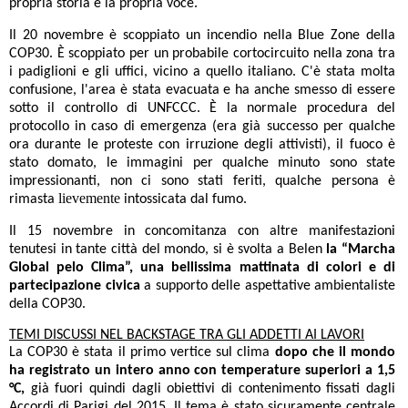
propria storia e la propria voce.
Il 20 novembre è scoppiato un incendio nella Blue Zone della
COP30. È scoppiato per un probabile cortocircuito nella zona tra
i padiglioni e gli uffici, vicino a quello italiano.
C'è stata molta
confusione, l'area è stata evacuata e ha anche smesso di essere
sotto il controllo di UNFCCC. È la normale procedura del
protocollo in caso di emergenza (era già successo per qualche
ora durante le proteste con irruzione degli attivisti), il fuoco è
stato domato, le immagini per qualche minuto sono state
impressionanti
, non ci sono stati feriti, qualche persona è
lievemente
rimasta
intossicata dal fumo.
Il 15 novembre in concomitanza con altre manifestazioni
tenutesi in tante città del mondo, si è svolta a Belen
la “Marcha
Global pelo Clima”, una bellissima mattinata di colori e di
partecipazione civica
a supporto delle aspettative ambientaliste
della COP30.
TEMI DISCUSSI NEL BACKSTAGE TRA GLI ADDETTI AI LAVORI
La COP30 è stata il primo vertice sul clima
dopo che il mondo
ha registrato un intero anno con temperature superiori a 1,5
°C,
già fuori quindi dagli obiettivi di contenimento fissati dagli
Accordi di Parigi del 2015. Il tema è stato sicuramente centrale