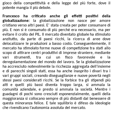
gioco della competitività e della legge del più forte, dove il
potente mangia il più debole.
Francesco ha criticato anche gli effetti positivi della
globalizzazione:
la globalizzazione non nasce per amore
cristiano verso altri paesi. E’ stata creata per poter consumare di
più. E non si è consumato di più perché era necessario, ma per
evitare il crollo del PIL.
Il mercato diventato globale
ha stimolato
anzitutto, da parte di paesi ricchi, la ricerca di aree dove
delocalizzare le produzioni a basso costo. Conseguentemente, il
mercato ha stimolato forme nuove di competizione tra stati allo
scopo di attirare centri produttivi di imprese straniere, mediante
vari strumenti, tra cui un fisco favorevole e la
deregolamentazione del mondo del lavoro. Se la globalizzazione
ha accresciuto notevolmente la ricchezza aggregata dell’insieme
e di parecchi singoli stati, essa ha anche inasprito i divari tra i
vari gruppi sociali, creando diseguaglianze e nuove povertà negli
stessi paesi considerati ricchi. Se la forbice tra gli stipendi più
alti e quelli più bassi diventa troppo larga, si ammala la
comunità aziendale, e presto si ammala la società. Mentre i
guadagni di pochi sono cresciuti esponenzialmente, quelli della
maggioranza si collocano sempre di più distanti dal benessere di
questa minoranza felice. E tale squilibrio è difeso da ideologie
che rivendicano l’autonomia assoluta del mercato.