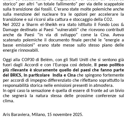
storico” per altri “un totale fallimento” per via delle scappatoie
sulla transizione dai fossili. C’erano state molte polemiche anche
sulla menzione del nucleare tra le opzioni per accelerare la
transizione e sui ricorsi alla cattura e stoccaggio della CO2.
Nel 2022 a Sharm el-Sheikh era stato istituito il Fondo Loss &
Damage destinato ai Paesi “vulnerabili” che ricevono contributi
anche da Paesi “in via di sviluppo” come la Cina. Aveva
scatenato polemiche il documento finale perché le “energie a
basse emissioni” erano state messe sullo stesso piano delle
energie rinnovabili.
Oggi alla COP30 di Belém, con gli Stati Uniti che si sentono già
fuori dagli Accordi e con l’Europa così debole,
il peso politico
più rilevante è sicuramente quello dei paesi che fanno parte
dei BRICS, in particolare India e Cina
che spingono fortemente
per accordi di impegno differenziato che riflettano soprattutto la
responsabilità storica nelle emissioni presenti in atmosfera.
In ogni caso la sensazione è quella di essere di fronte ad un bivio
che segnerà la natura stessa delle prossime conferenze sul
clima.
Aris Baraviera, Milano, 15 novembre 2025.