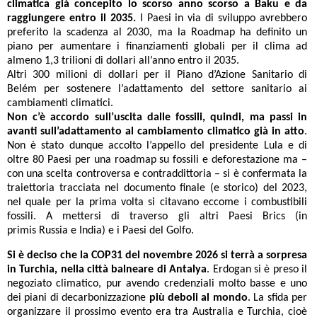
climatica già concepito lo scorso anno scorso a Baku e da
raggiungere entro il 2035.
I Paesi in via di sviluppo avrebbero
preferito la scadenza al 2030, ma la Roadmap ha definito un
piano per aumentare i finanziamenti globali per il clima ad
almeno 1,3 trilioni di dollari all’anno entro il 2035.
Altri 300 milioni di dollari per il Piano d’Azione Sanitario di
Belém per sostenere l’adattamento del settore sanitario ai
cambiamenti climatici.
Non c’è accordo sull’uscita dalle fossili, quindi, ma passi in
avanti sull’adattamento al cambiamento climatico già in atto
.
Non è stato dunque accolto l’appello del presidente Lula e di
oltre 80 Paesi per una roadmap su fossili e deforestazione ma –
con una scelta controversa e contraddittoria – si è confermata la
traiettoria tracciata nel documento finale (e storico) del 2023,
nel quale per la prima volta si citavano eccome i combustibili
fossili. A mettersi di traverso gli altri Paesi Brics (in
primis Russia e India) e i Paesi del Golfo.
Si è deciso che la COP31 del novembre 2026 si terrà a sorpresa
in Turchia, nella città balneare di Antalya
. Erdogan si è preso il
negoziato climatico, pur avendo credenziali molto basse e uno
dei piani di decarbonizzazione
più deboli al mondo
. La sfida per
organizzare il prossimo evento era tra Australia e Turchia, cioè