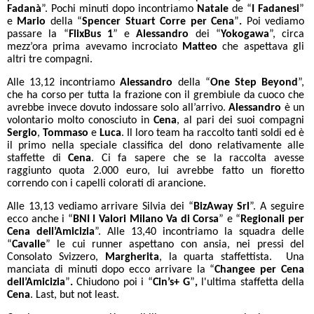
Fadanà
”. Pochi minuti dopo incontriamo
Natale
de “
I Fadanesi
”
e
Mario
della “
Spencer Stuart Corre per Cena
”
.
Poi vediamo
passare la “
FlixBus 1
”
e
Alessandro
dei “
Yokogawa
”, circa
mezz’ora prima avevamo incrociato
Matteo
che aspettava gli
altri tre compagni.
Alle 13,12 incontriamo
Alessandro
della “
One Step Beyond
”,
che ha corso per tutta la frazione con il grembiule da cuoco che
avrebbe invece dovuto indossare solo all’arrivo.
Alessandro
è un
volontario molto conosciuto in
Cena
, al pari dei suoi compagni
Sergio
,
Tommaso
e
Luca
. Il loro team ha raccolto tanti soldi ed è
il primo nella speciale classifica del dono relativamente alle
staffette di
Cena
. Ci fa sapere che se la raccolta avesse
raggiunto quota 2.000 euro, lui avrebbe fatto un fioretto
correndo con i capelli colorati di arancione.
Alle 13,13 vediamo arrivare Silvia dei “
BizAway Srl
”.
A seguire
ecco anche i “
BNI I Valori Milano Va di Corsa
” e “
Regionali per
Cena dell’Amicizia
”.
Alle 13,40 incontriamo la squadra delle
“
Cavalle
” le cui runner aspettano con ansia, nei pressi del
Consolato Svizzero,
Margherita
, la quarta staffettista. Una
manciata di minuti dopo ecco arrivare la “
Changee per Cena
dell’Amicizia
”
.
Chiudono poi i “
Cin’s+ G
”
,
l'ultima staffetta della
Cena
. Last, but not least.