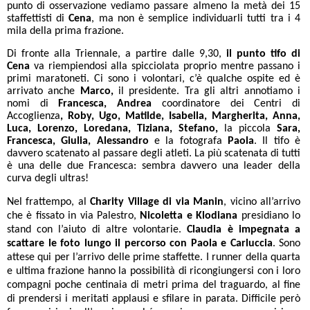
punto di osservazione vediamo passare almeno la metà dei 15
staffettisti di
Cena
, ma non è semplice individuarli tutti tra i 4
mila della prima frazione.
Di fronte alla Triennale, a partire dalle 9,30,
il punto tifo di
Cena
va riempiendosi alla spicciolata proprio mentre passano i
primi maratoneti. Ci sono i volontari, c’è qualche ospite ed è
arrivato anche
Marco,
il presidente. Tra gli altri annotiamo i
nomi di
Francesca, Andrea
coordinatore dei Centri di
Accoglienza
, Roby, Ugo, Matilde, Isabella, Margherita, Anna,
Luca, Lorenzo, Loredana, Tiziana, Stefano,
la piccola
Sara,
Francesca, Giulia, Alessandro
e la fotografa
Paola
. Il tifo è
davvero scatenato al passare degli atleti. La più scatenata di tutti
è una delle due Francesca: sembra davvero una leader della
curva degli ultras!
Nel frattempo, al
Charity Village di via Manin
, vicino all’arrivo
che è fissato in via Palestro,
Nicoletta e Klodiana
presidiano lo
stand con l’aiuto di altre volontarie.
Claudia è impegnata a
scattare le foto lungo il percorso con Paola e Carluccia
. Sono
attese qui per l’arrivo delle prime staffette. I runner della quarta
e ultima frazione hanno la possibilità di ricongiungersi con i loro
compagni poche centinaia di metri prima del traguardo, al fine
di prendersi i meritati applausi e sfilare in parata. Difficile però