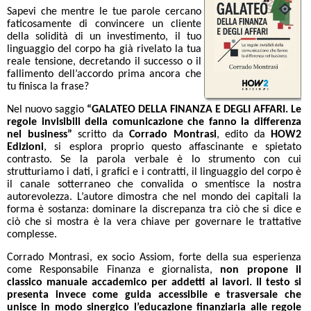
Sapevi che mentre le tue parole cercano
faticosamente di convincere un cliente
della solidità di un investimento, il tuo
linguaggio del corpo ha già rivelato la tua
reale tensione, decretando il successo o il
fallimento dell’accordo prima ancora che
tu finisca la frase?
Nel nuovo saggio
“GALATEO DELLA FINANZA E DEGLI AFFARI. Le
regole invisibili della comunicazione che fanno la differenza
nel business”
scritto da
Corrado Montrasi
, edito da
HOW2
Edizioni
, si esplora proprio questo affascinante e spietato
contrasto. Se la parola verbale è lo strumento con cui
strutturiamo i dati, i grafici e i contratti, il linguaggio del corpo è
il canale sotterraneo che convalida o smentisce la nostra
autorevolezza. L’autore dimostra che nel mondo dei capitali la
forma è sostanza: dominare la discrepanza tra ciò che si dice e
ciò che si mostra è la vera chiave per governare le trattative
complesse.
Corrado Montrasi, ex socio Assiom, forte della sua esperienza
come Responsabile Finanza e giornalista,
non propone il
classico manuale accademico per addetti ai lavori. Il testo si
presenta invece come guida accessibile e trasversale che
unisce in modo sinergico l’educazione finanziaria alle regole