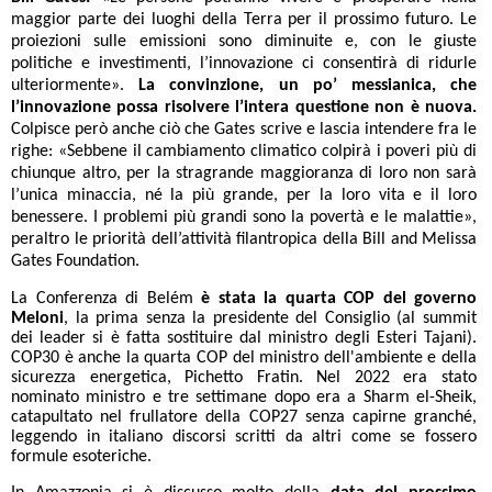
maggior parte dei luoghi della Terra per il prossimo futuro. Le
proiezioni sulle emissioni sono diminuite e, con le giuste
politiche e investimenti, l’innovazione ci consentirà di ridurle
ulteriormente».
La convinzione, un po’ messianica, che
l’innovazione possa risolvere l’intera questione non è nuova.
Colpisce però anche ciò che Gates scrive e lascia intendere fra le
righe: «Sebbene il cambiamento climatico colpirà i poveri più di
chiunque altro, per la stragrande maggioranza di loro non sarà
l’unica minaccia, né la più grande, per la loro vita e il loro
benessere. I problemi più grandi sono la povertà e le malattie»,
peraltro le priorità dell’attività filantropica della Bill and Melissa
Gates Foundation.
La Conferenza di Belém
è stata
la quarta COP del governo
Meloni
, la prima senza la presidente del Consiglio (al summit
dei leader si è fatta sostituire dal ministro degli Esteri Tajani).
COP30 è anche la quarta COP del ministro dell'ambiente e della
sicurezza energetica, Pichetto Fratin. Nel 2022 era stato
nominato ministro e tre settimane dopo era a Sharm el-Sheik,
catapultato nel frullatore della COP27 senza capirne granché,
leggendo in italiano discorsi scritti da altri come se fossero
formule esoteriche.