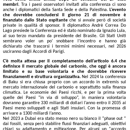
membri
. Tra i paesi osservatori invitati alla conferenza ci sono
anche i diplomatici della Santa Sede e della Palestina.
L’evento
che dovrebbe concludersi il giorno 21 di novembre è
finanziato dallo Stato ospitante
che si avvale però di società
private in qualità di sponsor. Il diplomatico Andrè Correa Do
Lago presiede la Conferenza ed è stato nominato da Ignazio Lula,
al suo terzo mandato da presidente del Brasile. Gli Stati Uniti
sembrano voler un po’ snobbare l’incontro e hanno già
dichiarato che trascorsi i termini minimi necessari, nel 2026
usciranno dagli Accordi di Parigi.
C’è molta attesa per il completamento dell’articolo 6.4 che
definisce il mercato globale del carbonio, che oggi è ancora
limitato e su base volontaria e che dovrebbe ricevere
finanziamenti e struttura organizzativa.
Nel 2024 la conferenza
di Baku si era chiusa proprio con un accordo in extremis sul
mercato internazionale del carbonio e soprattutto sulla finanza
climatica. Le economie dei Paesi ricchi, e per la prima volta
quelle dei Paesi “in via di sviluppo”, in maniera volontaria
dovranno garantire 330 miliardi di dollari l’anno entro il 2035 ai
Paesi meno sviluppati e agli Stati insulari. Con la promessa di
arrivare a 1300 miliardi l’anno.
Nel 2023 a Dubai era stato messo nero su bianco il “phase out “
dai fossili, senza però stabilire flussi finanziari adeguati, obiettivi
chiari su adattamento e mitigazione. Per alcuni un “accordo