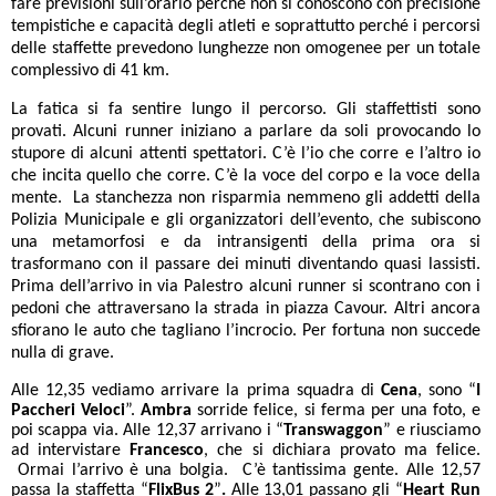
fare previsioni sull’orario perché non si conoscono con precisione
tempistiche e capacità degli atleti e soprattutto perché i percorsi
delle staffette prevedono lunghezze non omogenee per un totale
complessivo di 41 km.
La fatica si fa sentire lungo il percorso. Gli staffettisti sono
provati. Alcuni runner iniziano a parlare da soli provocando lo
stupore di alcuni attenti spettatori. C’è l’io che corre e l’altro io
che incita quello che corre. C’è la voce del corpo e la voce della
mente. La stanchezza non risparmia nemmeno gli addetti della
Polizia Municipale e gli organizzatori dell’evento, che subiscono
una metamorfosi e da intransigenti della prima ora si
trasformano con il passare dei minuti diventando quasi lassisti.
Prima dell’arrivo in via Palestro alcuni runner si scontrano con i
pedoni che attraversano la strada in piazza Cavour. Altri ancora
sfiorano le auto che tagliano l’incrocio. Per fortuna non succede
nulla di grave.
Alle 12,35 vediamo arrivare la prima squadra di
Cena
, sono “
I
Paccheri Veloci
”.
Ambra
sorride felice, si ferma per una foto, e
poi scappa via.
Alle 12,37 arrivano i “
Transwaggon
” e riusciamo
ad intervistare
Francesco
, che si dichiara provato ma felice.
Ormai l’arrivo è una bolgia. C’è tantissima gente. Alle 12,57
passa la staffetta “
FlixBus 2
”
.
Alle 13,01 passano gli “
Heart Run