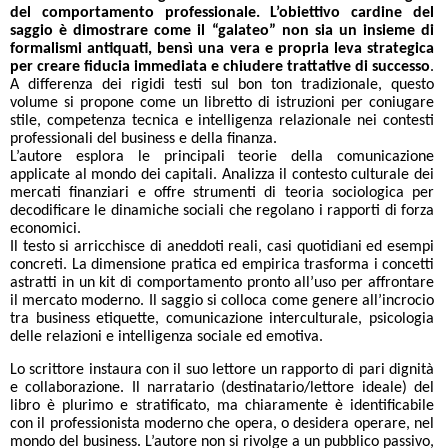
del comportamento professionale. L’obiettivo cardine del
saggio è dimostrare come il “galateo” non sia un insieme di
formalismi antiquati, bensì una vera e propria leva strategica
per creare fiducia immediata e chiudere trattative di successo
.
A differenza dei rigidi testi sul bon ton tradizionale, questo
volume si propone come un libretto di istruzioni per coniugare
stile, competenza tecnica e intelligenza relazionale nei contesti
professionali del business e della finanza.
L’autore esplora le principali teorie della comunicazione
applicate al mondo dei capitali. Analizza il contesto culturale dei
mercati finanziari e offre strumenti di teoria sociologica per
decodificare le dinamiche sociali che regolano i rapporti di forza
economici.
Il testo si arricchisce di aneddoti reali, casi quotidiani ed esempi
concreti. La dimensione pratica ed empirica trasforma i concetti
astratti in un kit di comportamento pronto all’uso per affrontare
il mercato moderno. Il saggio si colloca come genere all’incrocio
tra business etiquette, comunicazione interculturale, psicologia
delle relazioni e intelligenza sociale ed emotiva.
Lo scrittore instaura con il suo lettore un rapporto di pari dignità
e collaborazione. Il narratario (destinatario/lettore ideale) del
libro è plurimo e stratificato, ma chiaramente è identificabile
con il professionista moderno che opera, o desidera operare, nel
mondo del business. L’autore non si rivolge a un pubblico passivo,