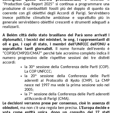
“Production Gap Report 2025” si continua a programmare una
produzione di combustibili fossili più del doppio di quanto sia
coerente con gli obiettivi degli Accordi di Parigi. Servirebbero
invece politiche climatiche ambiziose e soprattutto più in
generale servirebbero obiettivi crescenti e strumenti adeguati a
realizzarli.
A Belém città dello stato brasiliano del Parà sono arrivati i
diplomatici, i tecnici dei ministeri, le ong, i rappresentanti di
oil e gas, i capi di stato, i membri dell’UNFCCC dell’ONU e
soprattutto tanti giornalisti.
Il nome formale dell’evento è
“COP30/CMP20/CMA7” perché tale acronimo completo indica il
numero progressivo delle rispettive sessioni dei tre distinti
accordi:
la 30^ sessione della Conferenza delle Parti (COP).
La COP UNFCCC;
la 20^ sessione della Conferenza delle Parti
aderenti al Protocollo di Kyoto (CMP). La CMP
nasce nel 1997 ma vede la prima sessione solo nel
2005;
la 7^ sessione della Conferenza delle Parti aderenti
all’Accordo di Parigi (CMA).
Le decisioni verranno prese per consensus, cioè in assenza di
obiezioni,
ma non c’è una regola ben precisa.
L’Europa decide e
vota come entità unica, dopo un consulto dei 27 stati