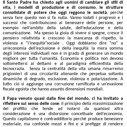
Il Santo Padre ha chiesto agli uomini di
cambiare gli stili di
vita, i modelli di produzione e di consumo
le strutture
,
consolidate di potere che oggi reggono le società
, perché
senza fare questo non si fa nulla. Vanno lodati i progressi e i
successi che contribuiscono al benessere delle persone, per
esempio nell’ambito della salute, dell’educazione e della
comunicazione. Ma spesso la gioia di vivere si spegne, cresce il
pensiero relativista e crescono la mancanza di rispetto, la
violenza e “l’inequità”sociale . Oggi dobbiamo dire “no” a
un’economia dell’esclusione e della inequità: la mera somma
degli interessi individuali non è in grado di generare un mondo
migliore per tutta l’umanità. Economia e politica non devono
sottomettersi ai dettami e al paradigma efficientista della
tecnocrazia. Senza la centralità della vita umana rimarremo
prigionieri di una circolarità alienante che perpetua soltanto
dinamiche di degrado, esclusione, violenza e polarizzazione. A
tutto ciò si aggiunge una corruzione ramificata e un’evasione
fiscale egoista che hanno assunto dimensioni mondiali.
Il Papa venuto quasi dalla fine del mondo, ci ha invitato a
riflettere sul senso delle cose
: il principio della massimizzazione
del profitto che tende ad isolarsi da qualsiasi altra
considerazione è una distorsione concettuale dell’economia.
Questo capitalismo è contraddittorio perché produce benessere
materiale, ma confonde mezzi e fini e si prefigge di rendere