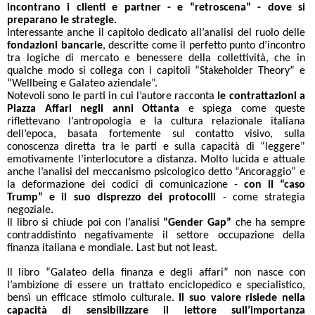
incontrano i clienti e partner - e “retroscena” - dove si
preparano le strategie.
Interessante anche il capitolo dedicato all’analisi del ruolo delle
fondazioni bancarie
, descritte come il perfetto punto d’incontro
tra logiche di mercato e benessere della collettività, che in
qualche modo si collega con i capitoli “Stakeholder Theory” e
“Wellbeing e Galateo aziendale”.
Notevoli sono le parti in cui l’autore racconta
le contrattazioni a
Piazza Affari negli anni Ottanta
e spiega come queste
riflettevano l’antropologia e la cultura relazionale italiana
dell’epoca, basata fortemente sul contatto visivo, sulla
conoscenza diretta tra le parti e sulla capacità di “leggere”
emotivamente l’interlocutore a distanza
.
Molto lucida e attuale
anche l’analisi del meccanismo psicologico detto “Ancoraggio” e
la deformazione dei codici di comunicazione -
con il “caso
Trump” e il suo disprezzo dei protocolli
-
come strategia
negoziale
.
Il libro si chiude poi con l’analisi
“Gender Gap”
che ha sempre
contraddistinto negativamente il settore occupazione della
finanza italiana e mondiale. Last but not least.
Il libro “Galateo della finanza e degli affari” non nasce con
l’ambizione di essere un trattato enciclopedico e specialistico,
bensì un efficace stimolo culturale.
Il suo valore risiede nella
capacità di sensibilizzare il lettore sull’importanza