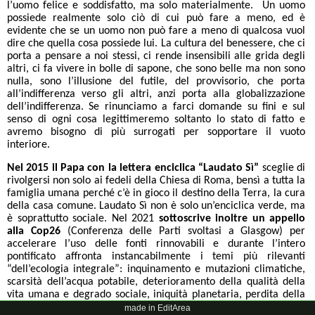
l’uomo felice e soddisfatto, ma solo materialmente. Un uomo
possiede realmente solo ciò di cui può fare a meno, ed è
evidente che se un uomo non può fare a meno di qualcosa vuol
dire che quella cosa possiede lui. La cultura del benessere, che ci
porta a pensare a noi stessi, ci rende insensibili alle grida degli
altri, ci fa vivere in bolle di sapone, che sono belle ma non sono
nulla, sono l’illusione del futile, del provvisorio, che porta
all’indifferenza verso gli altri, anzi porta alla globalizzazione
dell’indifferenza. Se rinunciamo a farci domande su fini e sul
senso di ogni cosa legittimeremo soltanto lo stato di fatto e
avremo bisogno di più surrogati per sopportare il vuoto
interiore.
Nel 2015 il Papa con la lettera enciclica “Laudato Sì”
sceglie di
rivolgersi non solo ai fedeli della Chiesa di Roma, bensì a tutta la
famiglia umana perché c’è in gioco il destino della Terra, la cura
della casa comune. Laudato Sì non è solo un’enciclica verde, ma
è soprattutto sociale. Nel 2021
sottoscrive inoltre un appello
alla Cop26
(Conferenza delle Parti svoltasi a Glasgow) per
accelerare l’uso delle fonti rinnovabili e durante l’intero
pontificato affronta instancabilmente i temi più rilevanti
“dell’ecologia integrale”: inquinamento e mutazioni climatiche,
scarsità dell’acqua potabile, deterioramento della qualità della
vita umana e degrado sociale, iniquità planetaria, perdita della
biodiversità, perdita dei ghiacciai, innalzamento del livello dei
made in EditArea