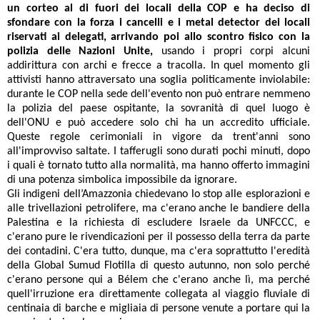
un corteo al di fuori dei locali della COP e ha deciso di
sfondare con la forza i cancelli e i metal detector dei locali
riservati ai delegati, arrivando poi allo scontro fisico con la
polizia delle Nazioni Unite,
usando i propri corpi alcuni
addirittura con archi e frecce a tracolla. In quel momento gli
attivisti hanno attraversato una soglia politicamente inviolabile:
durante le COP nella sede dell'evento non può entrare nemmeno
la polizia del paese ospitante, la sovranità di quel luogo è
dell'ONU e può accedere solo chi ha un accredito ufficiale.
Queste regole cerimoniali in vigore da trent'anni sono
all'improvviso saltate. I tafferugli sono durati pochi minuti, dopo
i quali è tornato tutto alla normalità, ma hanno offerto immagini
di una potenza simbolica impossibile da ignorare.
Gli indigeni dell’Amazzonia chiedevano lo stop alle esplorazioni e
alle trivellazioni petrolifere, ma c'erano anche le bandiere della
Palestina e la richiesta di escludere Israele da UNFCCC, e
c'erano pure le rivendicazioni per il possesso della terra da parte
dei contadini. C'era tutto, dunque, ma c'era soprattutto l'eredità
della Global Sumud Flotilla di questo autunno, non solo perché
c'erano persone qui a Bélem che c'erano anche lì, ma perché
quell'irruzione era direttamente collegata al viaggio fluviale di
centinaia di barche e migliaia di persone venute a portare qui la