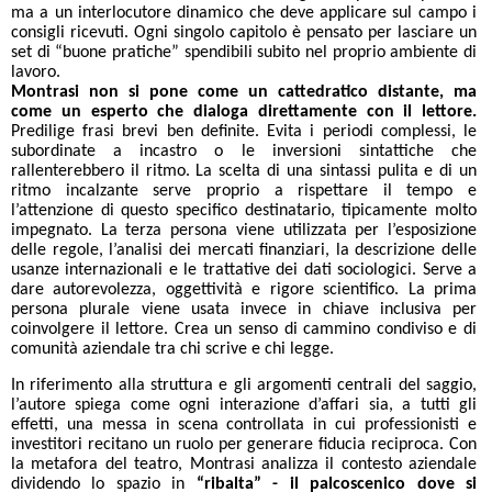
ma a un interlocutore dinamico che deve applicare sul campo i
consigli ricevuti. Ogni singolo capitolo è pensato per lasciare un
set di “buone pratiche” spendibili subito nel proprio ambiente di
lavoro.
Montrasi non si pone come un cattedratico distante, ma
come un esperto che dialoga direttamente con il lettore.
Predilige frasi brevi ben definite. Evita i periodi complessi, le
subordinate a incastro o le inversioni sintattiche che
rallenterebbero il ritmo. La scelta di una sintassi pulita e di un
ritmo incalzante serve proprio a rispettare il tempo e
l’attenzione di questo specifico destinatario, tipicamente molto
impegnato. La terza persona viene utilizzata per l’esposizione
delle regole, l’analisi dei mercati finanziari, la descrizione delle
usanze internazionali e le trattative dei dati sociologici. Serve a
dare autorevolezza, oggettività e rigore scientifico. La prima
persona plurale viene usata invece in chiave inclusiva per
coinvolgere il lettore. Crea un senso di cammino condiviso e di
comunità aziendale tra chi scrive e chi legge.
In riferimento alla struttura e gli argomenti centrali del saggio,
l’autore spiega come ogni interazione d’affari sia, a tutti gli
effetti, una messa in scena controllata in cui professionisti e
investitori recitano un ruolo per generare fiducia reciproca. Con
la metafora del teatro, Montrasi analizza il contesto aziendale
dividendo lo spazio in
“ribalta” - il palcoscenico dove si