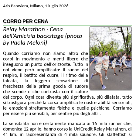
Aris Baraviera, Milano, 1 luglio 2026.
CORRO PER CENA
Relay Marathon - Cena
dell’Amicizia backstage (photo
by Paola Meloni)
Quando corriamo non siamo altro che
corpi in movimento e menti libere che
inseguono un punto dell’orizzonte. Tutto in
noi viene però amplificato: il suono del
respiro, il battito del cuore, il ritmo della
falcata, la leggera sensazione di
freschezza della prima goccia di sudore
che scende e che contrasta con il calore
del corpo. Ogni cosa diventa più significativa, più dilatata, tutto
si trasfigura perché la corsa amplifica le nostre abilità sensoriali,
le emozioni strettamente fisiche e quelle psichiche. Corriamo
per essere più sensibili, per sentire più degli altri.
La sensibilità non è certamente mancata ai 16 mila runner che,
domenica 12 aprile, hanno corso la UniCredit Relay Marathon, di
41 km, in rappresentanza di 4 mila squadre. Gli staffettisti si