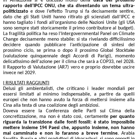
In Amazzonia si è discusso molto della
data del prossimo
rapporto dell’IPCC ONU, che sta diventando un tema ultra-
politicizzato
e dove l’effetto Trump si fa decisamente sentire,
dato che gli Stati Uniti hanno ritirato gli scienziati dall'IPCC e
hanno tagliato i fondi all’organismo delle Nazioni Unite (gli USA
sono sempre stati storicamente il primo contributore al budget).
La fragilità politica ha reso l'Intergovernmental Panel on Climate
Change decisamente meno stabile: si sta rivelando difficilissimo
decidere quando pubblicare l’anticipazione di sintesi del
prossimo ciclo, se prima o dopo il prossimo Global Stocktake
(valutazione quinquennale degli Accordi di Parigi), momento
delicatissimo dell'azione per il clima che sarà a COP33, nel 2028.
Il Rapporto di Valutazione (AR7) vero e proprio dovrebbe uscire
invece nel 2029.
I RISULTATI RAGGIUNTI
Delusi gli ambientalisti, che criticano i leader mondiali per
essersi limitati al minimo indispensabile, a partire da quelli
europei che non hanno avuto la forza di mettersi insieme alla
Cina alla testa di una coalizione degli ambiziosi.
Doveva essere la Conferenza delle Parti sul Clima della
concretizzazione, ma non è stato così, certamente
per quanto
riguarda la transizione dalle fonti fossili: è stato impossibile
mettere insieme 194 Paesi che, appunto insieme, non hanno
mai camminato e non lo faranno a breve
termine
. Arabia