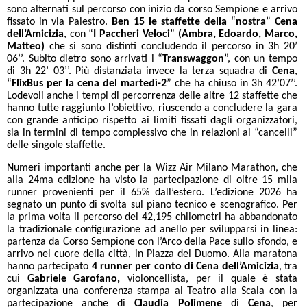
sono alternati sul percorso con inizio da corso Sempione e arrivo
fissato in via Palestro.
Ben 15 le staffette della
“
nostra
”
Cena
dell’Amicizia
, con “
I Paccheri Veloci
”
(Ambra, Edoardo, Marco,
Matteo)
che si sono distinti concludendo il percorso in 3h 20’
06’’. Subito dietro sono arrivati i “
Transwaggon
”, con un tempo
di 3h 22’ 03’’. Più distanziata invece la terza squadra di
Cena
,
“
FlixBus per la cena del martedì-2
” che ha chiuso in 3h 42’07’’.
Lodevoli anche i tempi di percorrenza delle altre 12 staffette che
hanno tutte raggiunto l’obiettivo, riuscendo a concludere la gara
con grande anticipo rispetto ai limiti fissati dagli organizzatori,
sia in termini di tempo complessivo che in relazioni ai “cancelli”
delle singole staffette.
Numeri importanti anche per la Wizz Air Milano Marathon, che
alla 24ma edizione ha visto la partecipazione di oltre 15 mila
runner provenienti per il 65% dall’estero. L’edizione 2026 ha
segnato un punto di svolta sul piano tecnico e scenografico. Per
la prima volta il percorso dei 42,195 chilometri ha abbandonato
la tradizionale configurazione ad anello per svilupparsi in linea:
partenza da Corso Sempione con l’Arco della Pace sullo sfondo, e
arrivo nel cuore della città, in Piazza del Duomo. Alla maratona
hanno partecipato
4 runner per conto di Cena dell’Amicizia
, tra
cui
Gabriele Garofano,
violoncellista, per il quale è stata
organizzata una conferenza stampa al Teatro alla Scala con la
partecipazione anche di
Claudia Polimene
di
Cena
, per