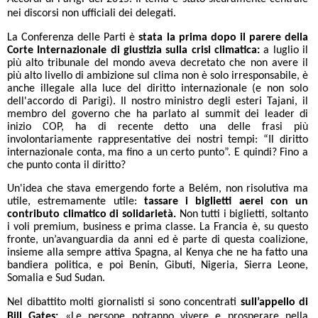
nei discorsi non ufficiali dei delegati.
La Conferenza delle Parti è
stata la prima dopo il parere della
Corte Internazionale di giustizia sulla crisi climatica:
a luglio il
più alto tribunale del mondo aveva decretato che non avere il
più alto livello di ambizione sul clima non è solo irresponsabile, è
anche illegale alla luce del diritto internazionale (e non solo
dell'accordo di Parigi). Il nostro ministro degli esteri Tajani, il
membro del governo che ha parlato al summit dei leader di
inizio COP, ha di recente detto una delle frasi più
involontariamente rappresentative dei nostri tempi: “Il diritto
internazionale conta, ma fino a un certo punto”. E quindi? Fino a
che punto conta il diritto?
Un'idea che stava emergendo forte a Belém, non risolutiva ma
utile, estremamente utile:
tassare i biglietti aerei con un
contributo climatico di solidarietà.
Non tutti i biglietti, soltanto
i voli premium, business e prima classe. La Francia è, su questo
fronte, un’avanguardia da anni ed è parte di questa coalizione,
insieme alla sempre attiva Spagna, al Kenya che ne ha fatto una
bandiera politica, e poi Benin, Gibuti, Nigeria, Sierra Leone,
Somalia e Sud Sudan.
Nel dibattito molti giornalisti si sono concentrati
sull’appello di
Bill Gates:
«Le persone potranno vivere e prosperare nella