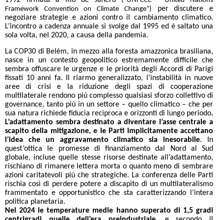
1992 firmata a Rio de Janero
(“UNFCCC - United Nations
per discutere e
Framework Convention on Climate Change”)
negoziare strategie e azioni contro il cambiamento climatico.
L’incontro a cadenza annuale si svolge dal 1995 ed è saltato una
sola volta, nel 2020, a causa della pandemia.
La COP30 di Belém, in mezzo alla foresta amazzonica brasiliana,
nasce in un contesto geopolitico estremamente difficile che
sembra offuscare le urgenze e le priorità degli Accordi di Parigi
fissati 10 anni fa. Il riarmo generalizzato, l’instabilità in nuove
aree di crisi e la riduzione degli spazi di cooperazione
multilaterale rendono più complesso qualsiasi sforzo collettivo di
governance, tanto più in un settore – quello climatico – che per
sua natura richiede fiducia reciproca e orizzonti di lungo periodo
.
L’adattamento sembra destinato a diventare l’asse centrale a
scapito della mitigazione, e le Parti implicitamente accettano
l’idea che un aggravamento climatico sia inesorabile
. In
quest’ottica le promesse di finanziamento dal Nord al Sud
globale, incluse quelle stesse risorse destinate all’adattamento,
rischiano di rimanere lettera morta o quanto meno di sembrare
azioni caritatevoli più che strategiche. La conferenza delle Parti
rischia così di perdere potere a discapito di un multilateralismo
frammentato e opportunistico che sta caratterizzando l’intera
politica planetaria.
Nel 2024 le temperature medie hanno superato di 1,5 gradi
centrigradi quelle dell’era preindustriale,
e secondo il