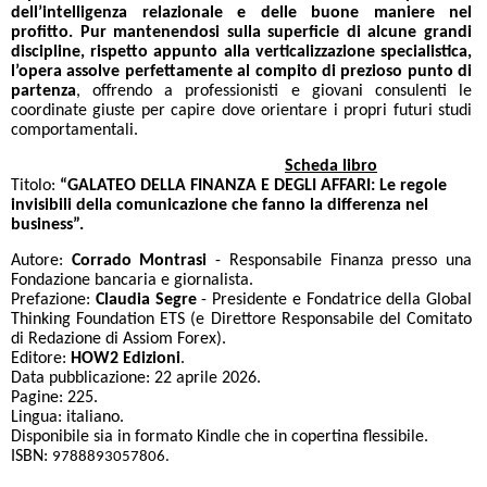
dell’intelligenza relazionale e delle buone maniere nel
profitto.
Pur mantenendosi sulla superficie di alcune grandi
discipline, rispetto appunto alla verticalizzazione specialistica,
l’opera assolve perfettamente al compito di prezioso punto di
partenza
, offrendo a professionisti e giovani consulenti le
coordinate giuste per capire dove orientare i propri futuri studi
comportamentali.
Scheda libro
Titolo:
“GALATEO DELLA FINANZA E DEGLI AFFARI: Le regole
invisibili della comunicazione che fanno la differenza nel
business”.
Autore:
Corrado Montrasi
- Responsabile Finanza presso una
Fondazione bancaria e giornalista.
Prefazione:
Claudia Segre
- Presidente e Fondatrice della Global
Thinking Foundation ETS (e Direttore Responsabile del Comitato
di Redazione di Assiom Forex).
Editore:
HOW2 Edizioni
.
Data pubblicazione: 22 aprile 2026.
Pagine: 225.
Lingua: italiano.
Disponibile sia in formato Kindle che in copertina flessibile.
ISBN:
9788893057806.