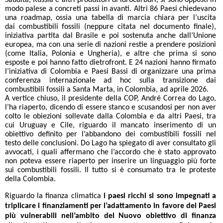
Saudita, Russia e altri produttori di idrocarburi, si sono opposti in
modo palese a concreti passi in avanti. Altri 86 Paesi chiedevano
una roadmap, ossia una tabella di marcia chiara per l’uscita
dai combustibili fossili (neppure citata nel documento finale),
iniziativa partita dal Brasile e poi sostenuta anche dall’Unione
europea, ma con una serie di nazioni restie a prendere posizioni
(come Italia, Polonia e Ungheria), e altre che prima si sono
esposte e poi hanno fatto dietrofront. E 24 nazioni hanno firmato
l’iniziativa di Colombia e Paesi Bassi di organizzare una prima
conferenza internazionale ad hoc sulla transizione dai
combustibili fossili a Santa Marta, in Colombia, ad aprile 2026.
A vertice chiuso, il presidente della COP, André Correa do Lago,
l’ha riaperto, dicendo di essere stanco e scusandosi per non aver
colto le obiezioni sollevate dalla Colombia e da altri Paesi, tra
cui Uruguay e Cile, riguardo il mancato inserimento di un
obiettivo definito per l’abbandono dei combustibili fossili nel
testo delle conclusioni. Do Lago ha spiegato di aver consultato gli
avvocati, i quali affermano che l’accordo che è stato approvato
non poteva essere riaperto per inserire un linguaggio più forte
sui combustibili fossili. Il tutto si è consumato tra le proteste
della Colombia.
Riguardo la finanza climatica
i paesi ricchi si sono impegnati a
triplicare i finanziamenti per l’adattamento in favore dei Paesi
più vulnerabili nell’ambito del Nuovo obiettivo di finanza