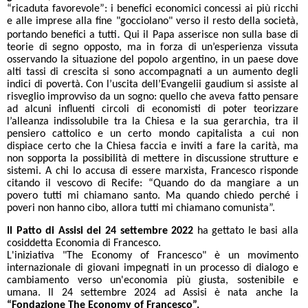
“ricaduta favorevole”: i benefici economici concessi ai più ricchi
e alle imprese alla fine "gocciolano" verso il resto della società,
.
portando benefici a tutti
Qui il Papa asserisce non sulla base di
teorie di segno opposto, ma in forza di un’esperienza vissuta
osservando la situazione del popolo argentino, in un paese dove
alti tassi di crescita si sono accompagnati a un aumento degli
indici di povertà. Con l’uscita dell’Evangelii gaudium si assiste al
risveglio improvviso da un sogno: quello che aveva fatto pensare
ad alcuni influenti circoli di economisti di poter teorizzare
l’alleanza indissolubile tra la Chiesa e la sua gerarchia, tra il
pensiero cattolico e un certo mondo capitalista a cui non
dispiace certo che la Chiesa faccia e inviti a fare la carità, ma
non sopporta la possibilità di mettere in discussione strutture e
sistemi. A chi lo accusa di essere marxista, Francesco risponde
citando il vescovo di Recife: “Quando do da mangiare a un
povero tutti mi chiamano santo. Ma quando chiedo perché i
poveri non hanno cibo, allora tutti mi chiamano comunista”.
Il Patto di Assisi del 24 settembre 2022
ha gettato le basi alla
cosiddetta Economia di Francesco.
L'iniziativa "The Economy of Francesco" è un movimento
internazionale di giovani impegnati in un processo di dialogo e
cambiamento verso un'economia più giusta, sostenibile e
umana. Il 24 settembre 2024 ad Assisi è nata anche la
“Fondazione The Economy of Francesco”.