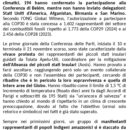
climatici, 194 hanno confermato la partecipazione alla
Conferenza di Belém
,
mentre
non hanno inviato delegazioni:
Stati Uniti d’America, Afganistan, Birmania e San Marino.
Secondo l’ONG Global Witness, l'autorizzazione a partecipare
alla COP30 è stata concessa a 1.602 rappresentanti del settore
dei combustibili fossili rispetto ai 1.773 della COP29 (2024) e ai
2.456 della COP28 (2023).
Le prime giornate della Conferenza delle Parti, iniziata il 10 e
terminata il 21 novembre scorso, sono state caratterizzate dalla
vivace protesta
dei rappresentanti dei piccoli stati insulari
guidati da Toiata Apelu-Uili, coordinatore per la mitigazione
dell'Alleanza dei piccoli stati insulari
(Aosis). Hanno provato a
farsi ascoltare, raggiungendo però solo un evento collaterale
della COP30 e non l’assemblea dei partecipanti, cercando di
ribadire che è in pericolo la loro sopravvivenza
e quella di
intere aree del Globo.
Hanno ribadito come il limite di 1,5 °C di
incremento di temperatura (fissato dieci anni fa dagli Accordi di
Parigi e sottoscritti da 195 Stati) sia “un’ancora di salvezza” e
hanno chiesto al mondo di rispettarlo in un clima di crescente
preoccupazione, dovuto al fatto che l’obiettivo (ormai solo
retorico e simbolico) nei fatti è già stato superato.
Sempre nei primissimi giorni, un gruppo di
manifestanti
rappresentanti di popoli indigeni amazzonici si è staccato da