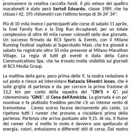
promuovere la relativa raccolta fondi. Il più veloce dei quattro
maratoneti è stato però
Sertoli Edoardo
, classe 1989, che ha
chiuso i 42, 195 chilometri con l’ottimo tempo di 3h 24’ 34’’.
Più di 10 mila invece i partecipanti alle corse di sabato 11 aprile,
la Enel Family Run e la Dog Run Arcaplanet, per un totale
complessivo di oltre 40 mila runner coinvolti nelle due giornate.
Un successo firmato da RCS Sports & Events, con il
Milano
Running Festival ospitato al Superstudio Maxi, che tra giovedì e
sabato ha registrato oltre 50 mila presenze al Milano Marathon
Village. La regia di tutti gli eventi è stata della Cairo
Communications Spa, che ha trovato molta visibilità sui giornali
di RCS Media Group.
La mattina della gara, poco prima delle 9, la nostra redazione è
sul posto e riesce ad intervistare
Natascia Silvestri Jones
, che è
sulle griglie di partenza e sta per correre la prima frazione di
13,2 km per conto della squadra dei “
CIN’S + G
”, poi
ridenominata "
GINS
", di
Cena dell’Amicizia
. La giornata è un po’
nuvolosa e fa piuttosto freddino perché c’è un intenso vento di
tramontana . L’anno scorso faceva decisamente più caldo. Lo
ripetono tutti i runner che provano a riscaldarsi prima della
partenza. Partenza che arriva puntuale alle 9,15. Al via, Il fiume
dei runner che si mette in moto è davvero uno spettacolo di
energia, colori, entusiasmo e differenti stili di corsa. Dal nostro