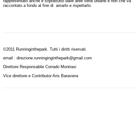
rappresentato anche e soprattutto dalle aree verdi urbane e non che va
raccontato a fondo al fine di amarlo e rispettarlo.
©2011 Runninginthepark. Tutti i diritti riservati.
email : direzione.runninginginthepark@gmail.com
Direttore Responsabile Corrado Montrasi
Vice direttore e Contributor Aris Baraviera