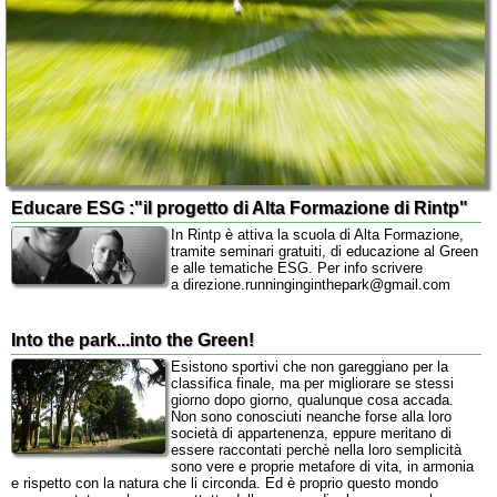
Educare ESG :"il progetto di Alta Formazione di Rintp"
In Rintp è attiva la scuola di Alta Formazione,
tramite seminari gratuiti, di educazione al Green
e alle tematiche ESG. Per info scrivere
a direzione.runninginginthepark@gmail.com
Into the park...into the Green!
Esistono sportivi che non gareggiano per la
classifica finale, ma per migliorare se stessi
giorno dopo giorno, qualunque cosa accada.
Non sono conosciuti neanche forse alla loro
società di appartenenza, eppure meritano di
essere raccontati perchè nella loro semplicità
sono vere e proprie metafore di vita, in armonia
e rispetto con la natura che li circonda. Ed è proprio questo mondo