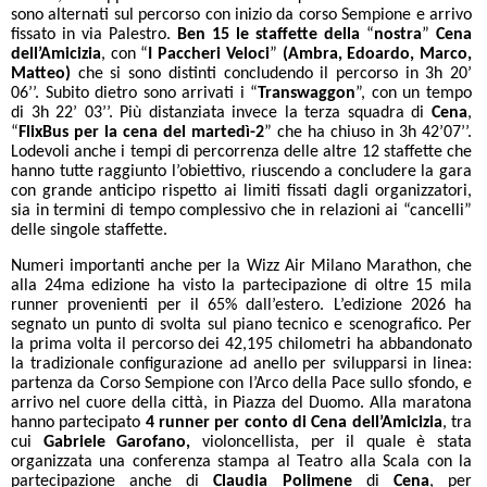
sono alternati sul percorso con inizio da corso Sempione e arrivo
fissato in via Palestro.
Ben 15 le staffette della
“
nostra
”
Cena
dell’Amicizia
, con “
I Paccheri Veloci
”
(Ambra, Edoardo, Marco,
Matteo)
che si sono distinti concludendo il percorso in 3h 20’
06’’. Subito dietro sono arrivati i “
Transwaggon
”, con un tempo
di 3h 22’ 03’’. Più distanziata invece la terza squadra di
Cena
,
“
FlixBus per la cena del martedì-2
” che ha chiuso in 3h 42’07’’.
Lodevoli anche i tempi di percorrenza delle altre 12 staffette che
hanno tutte raggiunto l’obiettivo, riuscendo a concludere la gara
con grande anticipo rispetto ai limiti fissati dagli organizzatori,
sia in termini di tempo complessivo che in relazioni ai “cancelli”
delle singole staffette.
Numeri importanti anche per la Wizz Air Milano Marathon, che
alla 24ma edizione ha visto la partecipazione di oltre 15 mila
runner provenienti per il 65% dall’estero. L’edizione 2026 ha
segnato un punto di svolta sul piano tecnico e scenografico. Per
la prima volta il percorso dei 42,195 chilometri ha abbandonato
la tradizionale configurazione ad anello per svilupparsi in linea:
partenza da Corso Sempione con l’Arco della Pace sullo sfondo, e
arrivo nel cuore della città, in Piazza del Duomo. Alla maratona
hanno partecipato
4 runner per conto di Cena dell’Amicizia
, tra
cui
Gabriele Garofano,
violoncellista, per il quale è stata
organizzata una conferenza stampa al Teatro alla Scala con la
partecipazione anche di
Claudia Polimene
di
Cena
, per