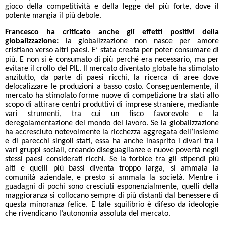
gioco della competitività e della legge del più forte, dove il
potente mangia il più debole.
Francesco ha criticato anche gli effetti positivi della
globalizzazione:
la globalizzazione non nasce per amore
cristiano verso altri paesi. E’ stata creata per poter consumare di
più. E non si è consumato di più perché era necessario, ma per
evitare il crollo del PIL.
Il mercato diventato globale
ha stimolato
anzitutto, da parte di paesi ricchi, la ricerca di aree dove
delocalizzare le produzioni a basso costo. Conseguentemente, il
mercato ha stimolato forme nuove di competizione tra stati allo
scopo di attirare centri produttivi di imprese straniere, mediante
vari strumenti, tra cui un fisco favorevole e la
deregolamentazione del mondo del lavoro. Se la globalizzazione
ha accresciuto notevolmente la ricchezza aggregata dell’insieme
e di parecchi singoli stati, essa ha anche inasprito i divari tra i
vari gruppi sociali, creando diseguaglianze e nuove povertà negli
stessi paesi considerati ricchi. Se la forbice tra gli stipendi più
alti e quelli più bassi diventa troppo larga, si ammala la
comunità aziendale, e presto si ammala la società. Mentre i
guadagni di pochi sono cresciuti esponenzialmente, quelli della
maggioranza si collocano sempre di più distanti dal benessere di
questa minoranza felice. E tale squilibrio è difeso da ideologie
che rivendicano l’autonomia assoluta del mercato.