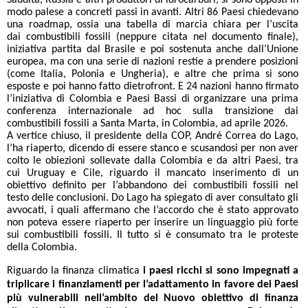
Saudita, Russia e altri produttori di idrocarburi, si sono opposti in
modo palese a concreti passi in avanti. Altri 86 Paesi chiedevano
una roadmap, ossia una tabella di marcia chiara per l’uscita
dai combustibili fossili (neppure citata nel documento finale),
iniziativa partita dal Brasile e poi sostenuta anche dall’Unione
europea, ma con una serie di nazioni restie a prendere posizioni
(come Italia, Polonia e Ungheria), e altre che prima si sono
esposte e poi hanno fatto dietrofront. E 24 nazioni hanno firmato
l’iniziativa di Colombia e Paesi Bassi di organizzare una prima
conferenza internazionale ad hoc sulla transizione dai
combustibili fossili a Santa Marta, in Colombia, ad aprile 2026.
A vertice chiuso, il presidente della COP, André Correa do Lago,
l’ha riaperto, dicendo di essere stanco e scusandosi per non aver
colto le obiezioni sollevate dalla Colombia e da altri Paesi, tra
cui Uruguay e Cile, riguardo il mancato inserimento di un
obiettivo definito per l’abbandono dei combustibili fossili nel
testo delle conclusioni. Do Lago ha spiegato di aver consultato gli
avvocati, i quali affermano che l’accordo che è stato approvato
non poteva essere riaperto per inserire un linguaggio più forte
sui combustibili fossili. Il tutto si è consumato tra le proteste
della Colombia.
Riguardo la finanza climatica
i paesi ricchi si sono impegnati a
triplicare i finanziamenti per l’adattamento in favore dei Paesi
più vulnerabili nell’ambito del Nuovo obiettivo di finanza