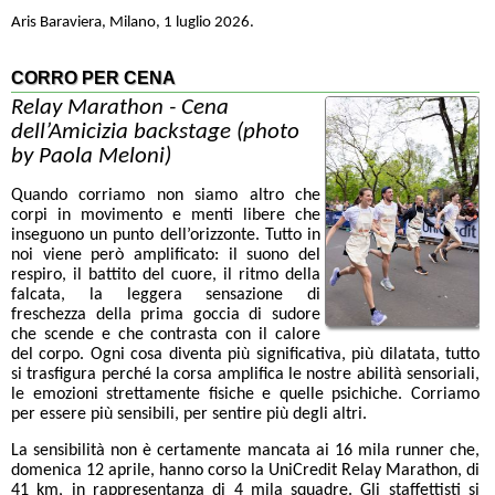
Aris Baraviera, Milano, 1 luglio 2026.
CORRO PER CENA
Relay Marathon - Cena
dell’Amicizia backstage (photo
by Paola Meloni)
Quando corriamo non siamo altro che
corpi in movimento e menti libere che
inseguono un punto dell’orizzonte. Tutto in
noi viene però amplificato: il suono del
respiro, il battito del cuore, il ritmo della
falcata, la leggera sensazione di
freschezza della prima goccia di sudore
che scende e che contrasta con il calore
del corpo. Ogni cosa diventa più significativa, più dilatata, tutto
si trasfigura perché la corsa amplifica le nostre abilità sensoriali,
le emozioni strettamente fisiche e quelle psichiche. Corriamo
per essere più sensibili, per sentire più degli altri.
La sensibilità non è certamente mancata ai 16 mila runner che,
domenica 12 aprile, hanno corso la UniCredit Relay Marathon, di
41 km, in rappresentanza di 4 mila squadre. Gli staffettisti si