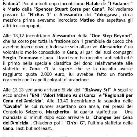
Fadanà
”. Pochi minuti dopo incontriamo
Natale
de “
I Fadanesi
”
e
Mario
della “
Spencer Stuart Corre per Cena
”
.
Poi vediamo
passare la “
FlixBus 1
”
e
Alessandro
dei “
Yokogawa
”, circa
mezz’ora prima avevamo incrociato
Matteo
che aspettava gli
altri tre compagni.
Alle 13,12 incontriamo
Alessandro
della “
One Step Beyond
”,
che ha corso per tutta la frazione con il grembiule da cuoco che
avrebbe invece dovuto indossare solo all’arrivo.
Alessandro
è un
volontario molto conosciuto in
Cena
, al pari dei suoi compagni
Sergio
,
Tommaso
e
Luca
. Il loro team ha raccolto tanti soldi ed è
il primo nella speciale classifica del dono relativamente alle
staffette di
Cena
. Ci fa sapere che se la raccolta avesse
raggiunto quota 2.000 euro, lui avrebbe fatto un fioretto
correndo con i capelli colorati di arancione.
Alle 13,13 vediamo arrivare Silvia dei “
BizAway Srl
”.
A seguire
ecco anche i “
BNI I Valori Milano Va di Corsa
” e “
Regionali per
Cena dell’Amicizia
”.
Alle 13,40 incontriamo la squadra delle
“
Cavalle
” le cui runner aspettano con ansia, nei pressi del
Consolato Svizzero,
Margherita
, la quarta staffettista. Una
manciata di minuti dopo ecco arrivare la “
Changee per Cena
dell’Amicizia
”
.
Chiudono poi i “
Cin’s+ G
”
,
l'ultima staffetta della
Cena
. Last, but not least.