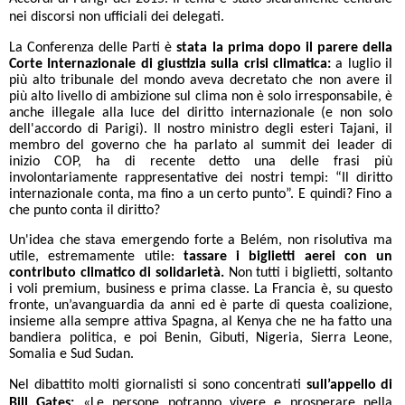
nei discorsi non ufficiali dei delegati.
La Conferenza delle Parti è
stata la prima dopo il parere della
Corte Internazionale di giustizia sulla crisi climatica:
a luglio il
più alto tribunale del mondo aveva decretato che non avere il
più alto livello di ambizione sul clima non è solo irresponsabile, è
anche illegale alla luce del diritto internazionale (e non solo
dell'accordo di Parigi). Il nostro ministro degli esteri Tajani, il
membro del governo che ha parlato al summit dei leader di
inizio COP, ha di recente detto una delle frasi più
involontariamente rappresentative dei nostri tempi: “Il diritto
internazionale conta, ma fino a un certo punto”. E quindi? Fino a
che punto conta il diritto?
Un'idea che stava emergendo forte a Belém, non risolutiva ma
utile, estremamente utile:
tassare i biglietti aerei con un
contributo climatico di solidarietà.
Non tutti i biglietti, soltanto
i voli premium, business e prima classe. La Francia è, su questo
fronte, un’avanguardia da anni ed è parte di questa coalizione,
insieme alla sempre attiva Spagna, al Kenya che ne ha fatto una
bandiera politica, e poi Benin, Gibuti, Nigeria, Sierra Leone,
Somalia e Sud Sudan.
Nel dibattito molti giornalisti si sono concentrati
sull’appello di
Bill Gates:
«Le persone potranno vivere e prosperare nella