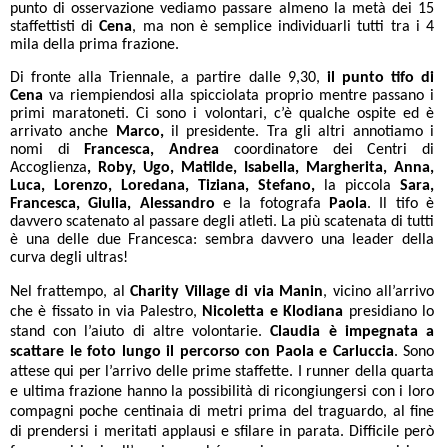
punto di osservazione vediamo passare almeno la metà dei 15
staffettisti di
Cena
, ma non è semplice individuarli tutti tra i 4
mila della prima frazione.
Di fronte alla Triennale, a partire dalle 9,30,
il punto tifo di
Cena
va riempiendosi alla spicciolata proprio mentre passano i
primi maratoneti. Ci sono i volontari, c’è qualche ospite ed è
arrivato anche
Marco,
il presidente. Tra gli altri annotiamo i
nomi di
Francesca, Andrea
coordinatore dei Centri di
Accoglienza
, Roby, Ugo, Matilde, Isabella, Margherita, Anna,
Luca, Lorenzo, Loredana, Tiziana, Stefano,
la piccola
Sara,
Francesca, Giulia, Alessandro
e la fotografa
Paola
. Il tifo è
davvero scatenato al passare degli atleti. La più scatenata di tutti
è una delle due Francesca: sembra davvero una leader della
curva degli ultras!
Nel frattempo, al
Charity Village di via Manin
, vicino all’arrivo
che è fissato in via Palestro,
Nicoletta e Klodiana
presidiano lo
stand con l’aiuto di altre volontarie.
Claudia è impegnata a
scattare le foto lungo il percorso con Paola e Carluccia
. Sono
attese qui per l’arrivo delle prime staffette. I runner della quarta
e ultima frazione hanno la possibilità di ricongiungersi con i loro
compagni poche centinaia di metri prima del traguardo, al fine
di prendersi i meritati applausi e sfilare in parata. Difficile però