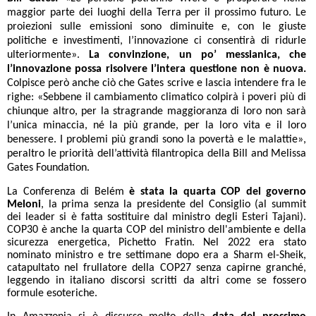
maggior parte dei luoghi della Terra per il prossimo futuro. Le
proiezioni sulle emissioni sono diminuite e, con le giuste
politiche e investimenti, l’innovazione ci consentirà di ridurle
ulteriormente».
La convinzione, un po’ messianica, che
l’innovazione possa risolvere l’intera questione non è nuova.
Colpisce però anche ciò che Gates scrive e lascia intendere fra le
righe: «Sebbene il cambiamento climatico colpirà i poveri più di
chiunque altro, per la stragrande maggioranza di loro non sarà
l’unica minaccia, né la più grande, per la loro vita e il loro
benessere. I problemi più grandi sono la povertà e le malattie»,
peraltro le priorità dell’attività filantropica della Bill and Melissa
Gates Foundation.
La Conferenza di Belém
è stata
la quarta COP del governo
Meloni
, la prima senza la presidente del Consiglio (al summit
dei leader si è fatta sostituire dal ministro degli Esteri Tajani).
COP30 è anche la quarta COP del ministro dell'ambiente e della
sicurezza energetica, Pichetto Fratin. Nel 2022 era stato
nominato ministro e tre settimane dopo era a Sharm el-Sheik,
catapultato nel frullatore della COP27 senza capirne granché,
leggendo in italiano discorsi scritti da altri come se fossero
formule esoteriche.