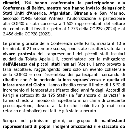
climatici, 194 hanno confermato la partecipazione alla
Conferenza di Belém
,
mentre
non hanno inviato delegazioni:
Stati Uniti d’America, Afganistan, Birmania e San Marino.
Secondo l’ONG Global Witness, l'autorizzazione a partecipare
alla COP30 è stata concessa a 1.602 rappresentanti del settore
dei combustibili fossili rispetto ai 1.773 della COP29 (2024) e ai
2.456 della COP28 (2023).
Le prime giornate della Conferenza delle Parti, iniziata il 10 e
terminata il 21 novembre scorso, sono state caratterizzate dalla
vivace protesta
dei rappresentanti dei piccoli stati insulari
guidati da Toiata Apelu-Uili, coordinatore per la mitigazione
dell'Alleanza dei piccoli stati insulari
(Aosis). Hanno provato a
farsi ascoltare, raggiungendo però solo un evento collaterale
della COP30 e non l’assemblea dei partecipanti, cercando di
ribadire che è in pericolo la loro sopravvivenza
e quella di
intere aree del Globo.
Hanno ribadito come il limite di 1,5 °C di
incremento di temperatura (fissato dieci anni fa dagli Accordi di
Parigi e sottoscritti da 195 Stati) sia “un’ancora di salvezza” e
hanno chiesto al mondo di rispettarlo in un clima di crescente
preoccupazione, dovuto al fatto che l’obiettivo (ormai solo
retorico e simbolico) nei fatti è già stato superato.
Sempre nei primissimi giorni, un gruppo di
manifestanti
rappresentanti di popoli indigeni amazzonici si è staccato da