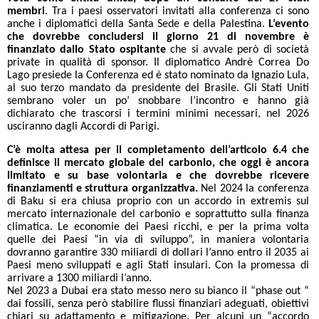
membri
. Tra i paesi osservatori invitati alla conferenza ci sono
anche i diplomatici della Santa Sede e della Palestina.
L’evento
che dovrebbe concludersi il giorno 21 di novembre è
finanziato dallo Stato ospitante
che si avvale però di società
private in qualità di sponsor. Il diplomatico Andrè Correa Do
Lago presiede la Conferenza ed è stato nominato da Ignazio Lula,
al suo terzo mandato da presidente del Brasile. Gli Stati Uniti
sembrano voler un po’ snobbare l’incontro e hanno già
dichiarato che trascorsi i termini minimi necessari, nel 2026
usciranno dagli Accordi di Parigi.
C’è molta attesa per il completamento dell’articolo 6.4 che
definisce il mercato globale del carbonio, che oggi è ancora
limitato e su base volontaria e che dovrebbe ricevere
finanziamenti e struttura organizzativa.
Nel 2024 la conferenza
di Baku si era chiusa proprio con un accordo in extremis sul
mercato internazionale del carbonio e soprattutto sulla finanza
climatica. Le economie dei Paesi ricchi, e per la prima volta
quelle dei Paesi “in via di sviluppo”, in maniera volontaria
dovranno garantire 330 miliardi di dollari l’anno entro il 2035 ai
Paesi meno sviluppati e agli Stati insulari. Con la promessa di
arrivare a 1300 miliardi l’anno.
Nel 2023 a Dubai era stato messo nero su bianco il “phase out “
dai fossili, senza però stabilire flussi finanziari adeguati, obiettivi
chiari su adattamento e mitigazione. Per alcuni un “accordo