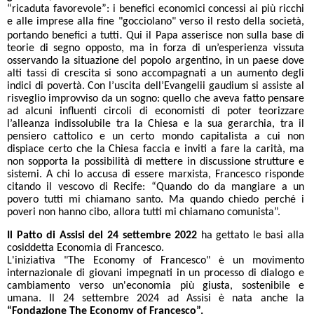
“ricaduta favorevole”: i benefici economici concessi ai più ricchi
e alle imprese alla fine "gocciolano" verso il resto della società,
.
portando benefici a tutti
Qui il Papa asserisce non sulla base di
teorie di segno opposto, ma in forza di un’esperienza vissuta
osservando la situazione del popolo argentino, in un paese dove
alti tassi di crescita si sono accompagnati a un aumento degli
indici di povertà. Con l’uscita dell’Evangelii gaudium si assiste al
risveglio improvviso da un sogno: quello che aveva fatto pensare
ad alcuni influenti circoli di economisti di poter teorizzare
l’alleanza indissolubile tra la Chiesa e la sua gerarchia, tra il
pensiero cattolico e un certo mondo capitalista a cui non
dispiace certo che la Chiesa faccia e inviti a fare la carità, ma
non sopporta la possibilità di mettere in discussione strutture e
sistemi. A chi lo accusa di essere marxista, Francesco risponde
citando il vescovo di Recife: “Quando do da mangiare a un
povero tutti mi chiamano santo. Ma quando chiedo perché i
poveri non hanno cibo, allora tutti mi chiamano comunista”.
Il Patto di Assisi del 24 settembre 2022
ha gettato le basi alla
cosiddetta Economia di Francesco.
L'iniziativa "The Economy of Francesco" è un movimento
internazionale di giovani impegnati in un processo di dialogo e
cambiamento verso un'economia più giusta, sostenibile e
umana. Il 24 settembre 2024 ad Assisi è nata anche la
“Fondazione The Economy of Francesco”.