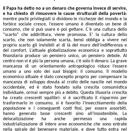
Il Papa ha detto no a un denaro che governa invece di servire,
e ha chiesto di rimuovere le cause strutturali della povertà
:
mentre pochi privilegiati si dividono le ricchezze del mondo e la
forbice sociale cresce, l’essere umano è diventato un bene di
consumo, che si può usare e poi gettare. C’è una cultura dello
“scarto” che addirittura, viene promossa. E’ la cultura dello
scarto, che non solamente scarta, bensì obbliga a vivere nel
proprio scarto gli invisibili al di là del muro dell’indifferenza e
del comfort. L’attuale globalizzazione economica e soprattutto
finanziaria produce un pensiero unico, un pensiero debole. Al
centro non vi è più la persona umana, c’è solo il denaro. La grave
mancanza di un orientamento antropologico riduce l’essere
umano a uno solo dei suoi bisogni: il consumo. Il modello
economico attuale è stato concepito proprio per compensare la
mancanza di sviluppo dovuta al crollo delle nascite nel mondo
occidentale, ed è stato fondato sulla crescita consumistica
individuale, ormai sempre più a debito. Questa illusoria crescita
ha creato crescenti squilibri: si è sacrificato il risparmio per
trasformarlo in consumo, si è favorito l’invecchiamento della
popolazione e i conseguenti costi fissi, per essere assorbiti,
hanno generato tasse crescenti sino all’insostenibile. La
delocalizzazione ha anche permesso una rapida
industrializzazione di intere aree economiche che sono entrate
nella spirale del benessere materiale, e dove tutto entra nel