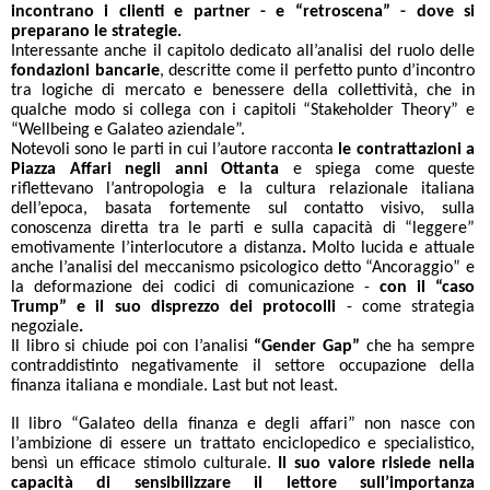
incontrano i clienti e partner - e “retroscena” - dove si
preparano le strategie.
Interessante anche il capitolo dedicato all’analisi del ruolo delle
fondazioni bancarie
, descritte come il perfetto punto d’incontro
tra logiche di mercato e benessere della collettività, che in
qualche modo si collega con i capitoli “Stakeholder Theory” e
“Wellbeing e Galateo aziendale”.
Notevoli sono le parti in cui l’autore racconta
le contrattazioni a
Piazza Affari negli anni Ottanta
e spiega come queste
riflettevano l’antropologia e la cultura relazionale italiana
dell’epoca, basata fortemente sul contatto visivo, sulla
conoscenza diretta tra le parti e sulla capacità di “leggere”
emotivamente l’interlocutore a distanza
.
Molto lucida e attuale
anche l’analisi del meccanismo psicologico detto “Ancoraggio” e
la deformazione dei codici di comunicazione -
con il “caso
Trump” e il suo disprezzo dei protocolli
-
come strategia
negoziale
.
Il libro si chiude poi con l’analisi
“Gender Gap”
che ha sempre
contraddistinto negativamente il settore occupazione della
finanza italiana e mondiale. Last but not least.
Il libro “Galateo della finanza e degli affari” non nasce con
l’ambizione di essere un trattato enciclopedico e specialistico,
bensì un efficace stimolo culturale.
Il suo valore risiede nella
capacità di sensibilizzare il lettore sull’importanza