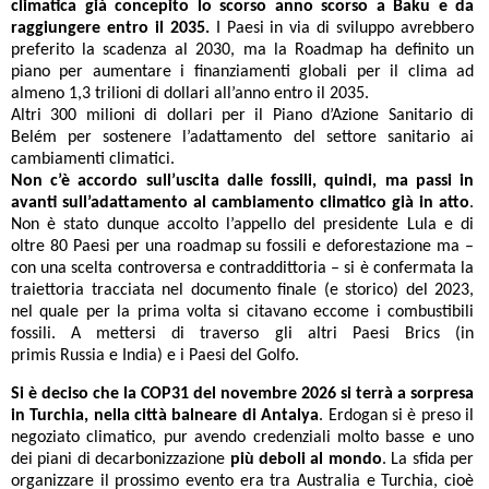
climatica già concepito lo scorso anno scorso a Baku e da
raggiungere entro il 2035.
I Paesi in via di sviluppo avrebbero
preferito la scadenza al 2030, ma la Roadmap ha definito un
piano per aumentare i finanziamenti globali per il clima ad
almeno 1,3 trilioni di dollari all’anno entro il 2035.
Altri 300 milioni di dollari per il Piano d’Azione Sanitario di
Belém per sostenere l’adattamento del settore sanitario ai
cambiamenti climatici.
Non c’è accordo sull’uscita dalle fossili, quindi, ma passi in
avanti sull’adattamento al cambiamento climatico già in atto
.
Non è stato dunque accolto l’appello del presidente Lula e di
oltre 80 Paesi per una roadmap su fossili e deforestazione ma –
con una scelta controversa e contraddittoria – si è confermata la
traiettoria tracciata nel documento finale (e storico) del 2023,
nel quale per la prima volta si citavano eccome i combustibili
fossili. A mettersi di traverso gli altri Paesi Brics (in
primis Russia e India) e i Paesi del Golfo.
Si è deciso che la COP31 del novembre 2026 si terrà a sorpresa
in Turchia, nella città balneare di Antalya
. Erdogan si è preso il
negoziato climatico, pur avendo credenziali molto basse e uno
dei piani di decarbonizzazione
più deboli al mondo
. La sfida per
organizzare il prossimo evento era tra Australia e Turchia, cioè