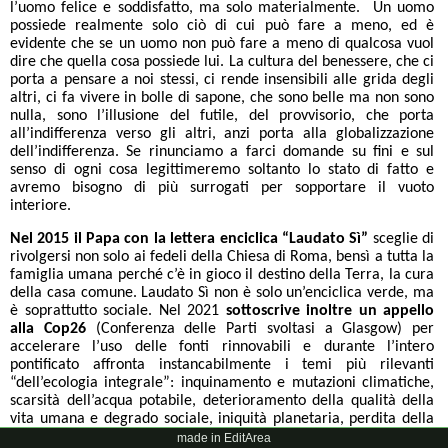
l’uomo felice e soddisfatto, ma solo materialmente. Un uomo
possiede realmente solo ciò di cui può fare a meno, ed è
evidente che se un uomo non può fare a meno di qualcosa vuol
dire che quella cosa possiede lui. La cultura del benessere, che ci
porta a pensare a noi stessi, ci rende insensibili alle grida degli
altri, ci fa vivere in bolle di sapone, che sono belle ma non sono
nulla, sono l’illusione del futile, del provvisorio, che porta
all’indifferenza verso gli altri, anzi porta alla globalizzazione
dell’indifferenza. Se rinunciamo a farci domande su fini e sul
senso di ogni cosa legittimeremo soltanto lo stato di fatto e
avremo bisogno di più surrogati per sopportare il vuoto
interiore.
Nel 2015 il Papa con la lettera enciclica “Laudato Sì”
sceglie di
rivolgersi non solo ai fedeli della Chiesa di Roma, bensì a tutta la
famiglia umana perché c’è in gioco il destino della Terra, la cura
della casa comune. Laudato Sì non è solo un’enciclica verde, ma
è soprattutto sociale. Nel 2021
sottoscrive inoltre un appello
alla Cop26
(Conferenza delle Parti svoltasi a Glasgow) per
accelerare l’uso delle fonti rinnovabili e durante l’intero
pontificato affronta instancabilmente i temi più rilevanti
“dell’ecologia integrale”: inquinamento e mutazioni climatiche,
scarsità dell’acqua potabile, deterioramento della qualità della
vita umana e degrado sociale, iniquità planetaria, perdita della
biodiversità, perdita dei ghiacciai, innalzamento del livello dei
made in EditArea