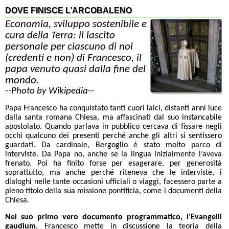
DOVE FINISCE L’ARCOBALENO
Economia, sviluppo sostenibile e
cura della Terra: il lascito
personale per ciascuno di noi
(credenti e non) di Francesco, il
papa venuto quasi dalla fine del
mondo.
--Photo by Wikipedia--
Papa Francesco ha conquistato tanti cuori laici, distanti anni luce
dalla santa romana Chiesa, ma affascinati dal suo instancabile
apostolato. Quando parlava in pubblico cercava di fissare negli
occhi qualcuno dei presenti perché anche gli altri si sentissero
guardati. Da cardinale, Bergoglio è stato molto parco di
interviste. Da Papa no, anche se la lingua inizialmente l’aveva
frenato. Poi ha finito forse per esagerare, per generosità
soprattutto, ma anche perché riteneva che le interviste, i
dialoghi nelle tante occasioni ufficiali o viaggi, facessero parte a
pieno titolo della sua missione pontificia, come i documenti della
Chiesa.
Nel suo primo vero documento programmatico, l’Evangelii
gaudium
, Francesco mette in discussione la teoria della