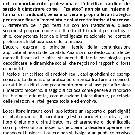
del comportamento professionale. L’obiettivo cardine del
saggio è dimostrare come il “galateo” non sia un insieme di
formalismi antiquati, bensì una vera e propria leva strategica
per creare fiducia immediata e chiudere trattative di successo
.
A differenza dei rigidi testi sul bon ton tradizionale, questo
volume si propone come un libretto di istruzioni per coniugare
stile, competenza tecnica e intelligenza relazionale nei contesti
professionali del business e della finanza.
L’autore esplora le principali teorie della comunicazione
applicate al mondo dei capitali. Analizza il contesto culturale dei
mercati finanziari e offre strumenti di teoria sociologica per
decodificare le dinamiche sociali che regolano i rapporti di forza
economici.
Il testo si arricchisce di aneddoti reali, casi quotidiani ed esempi
concreti. La dimensione pratica ed empirica trasforma i concetti
astratti in un kit di comportamento pronto all’uso per affrontare
il mercato moderno. Il saggio si colloca come genere all’incrocio
tra business etiquette, comunicazione interculturale, psicologia
delle relazioni e intelligenza sociale ed emotiva.
Lo scrittore instaura con il suo lettore un rapporto di pari dignità
e collaborazione. Il narratario (destinatario/lettore ideale) del
libro è plurimo e stratificato, ma chiaramente è identificabile
con il professionista moderno che opera, o desidera operare, nel
mondo del business. L’autore non si rivolge a un pubblico passivo,