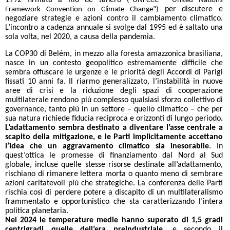
1992 firmata a Rio de Janero
(“UNFCCC - United Nations
per discutere e
Framework Convention on Climate Change”)
negoziare strategie e azioni contro il cambiamento climatico.
L’incontro a cadenza annuale si svolge dal 1995 ed è saltato una
sola volta, nel 2020, a causa della pandemia.
La COP30 di Belém, in mezzo alla foresta amazzonica brasiliana,
nasce in un contesto geopolitico estremamente difficile che
sembra offuscare le urgenze e le priorità degli Accordi di Parigi
fissati 10 anni fa. Il riarmo generalizzato, l’instabilità in nuove
aree di crisi e la riduzione degli spazi di cooperazione
multilaterale rendono più complesso qualsiasi sforzo collettivo di
governance, tanto più in un settore – quello climatico – che per
sua natura richiede fiducia reciproca e orizzonti di lungo periodo
.
L’adattamento sembra destinato a diventare l’asse centrale a
scapito della mitigazione, e le Parti implicitamente accettano
l’idea che un aggravamento climatico sia inesorabile
. In
quest’ottica le promesse di finanziamento dal Nord al Sud
globale, incluse quelle stesse risorse destinate all’adattamento,
rischiano di rimanere lettera morta o quanto meno di sembrare
azioni caritatevoli più che strategiche. La conferenza delle Parti
rischia così di perdere potere a discapito di un multilateralismo
frammentato e opportunistico che sta caratterizzando l’intera
politica planetaria.
Nel 2024 le temperature medie hanno superato di 1,5 gradi
centrigradi quelle dell’era preindustriale,
e secondo il