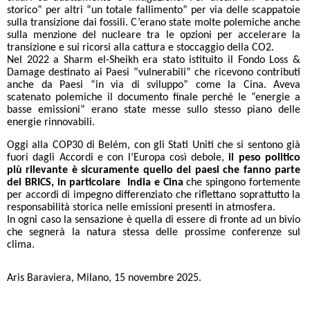
storico” per altri “un totale fallimento” per via delle scappatoie
sulla transizione dai fossili. C’erano state molte polemiche anche
sulla menzione del nucleare tra le opzioni per accelerare la
transizione e sui ricorsi alla cattura e stoccaggio della CO2.
Nel 2022 a Sharm el-Sheikh era stato istituito il Fondo Loss &
Damage destinato ai Paesi “vulnerabili” che ricevono contributi
anche da Paesi “in via di sviluppo” come la Cina. Aveva
scatenato polemiche il documento finale perché le “energie a
basse emissioni” erano state messe sullo stesso piano delle
energie rinnovabili.
Oggi alla COP30 di Belém, con gli Stati Uniti che si sentono già
fuori dagli Accordi e con l’Europa così debole,
il peso politico
più rilevante è sicuramente quello dei paesi che fanno parte
dei BRICS, in particolare India e Cina
che spingono fortemente
per accordi di impegno differenziato che riflettano soprattutto la
responsabilità storica nelle emissioni presenti in atmosfera.
In ogni caso la sensazione è quella di essere di fronte ad un bivio
che segnerà la natura stessa delle prossime conferenze sul
clima.
Aris Baraviera, Milano, 15 novembre 2025.