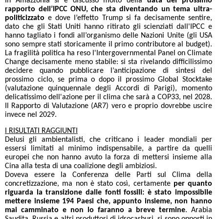
In Amazzonia si è discusso molto della
data del prossimo
rapporto dell’IPCC ONU, che sta diventando un tema ultra-
politicizzato
e dove l’effetto Trump si fa decisamente sentire,
dato che gli Stati Uniti hanno ritirato gli scienziati dall'IPCC e
hanno tagliato i fondi all’organismo delle Nazioni Unite (gli USA
sono sempre stati storicamente il primo contributore al budget).
La fragilità politica ha reso l'Intergovernmental Panel on Climate
Change decisamente meno stabile: si sta rivelando difficilissimo
decidere quando pubblicare l’anticipazione di sintesi del
prossimo ciclo, se prima o dopo il prossimo Global Stocktake
(valutazione quinquennale degli Accordi di Parigi), momento
delicatissimo dell'azione per il clima che sarà a COP33, nel 2028.
Il Rapporto di Valutazione (AR7) vero e proprio dovrebbe uscire
invece nel 2029.
I RISULTATI RAGGIUNTI
Delusi gli ambientalisti, che criticano i leader mondiali per
essersi limitati al minimo indispensabile, a partire da quelli
europei che non hanno avuto la forza di mettersi insieme alla
Cina alla testa di una coalizione degli ambiziosi.
Doveva essere la Conferenza delle Parti sul Clima della
concretizzazione, ma non è stato così, certamente
per quanto
riguarda la transizione dalle fonti fossili: è stato impossibile
mettere insieme 194 Paesi che, appunto insieme, non hanno
mai camminato e non lo faranno a breve
termine
. Arabia