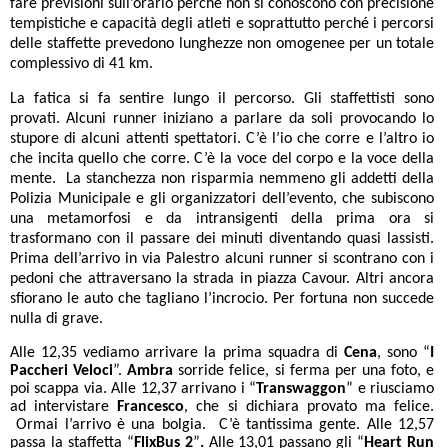
fare previsioni sull’orario perché non si conoscono con precisione
tempistiche e capacità degli atleti e soprattutto perché i percorsi
delle staffette prevedono lunghezze non omogenee per un totale
complessivo di 41 km.
La fatica si fa sentire lungo il percorso. Gli staffettisti sono
provati. Alcuni runner iniziano a parlare da soli provocando lo
stupore di alcuni attenti spettatori. C’è l’io che corre e l’altro io
che incita quello che corre. C’è la voce del corpo e la voce della
mente. La stanchezza non risparmia nemmeno gli addetti della
Polizia Municipale e gli organizzatori dell’evento, che subiscono
una metamorfosi e da intransigenti della prima ora si
trasformano con il passare dei minuti diventando quasi lassisti.
Prima dell’arrivo in via Palestro alcuni runner si scontrano con i
pedoni che attraversano la strada in piazza Cavour. Altri ancora
sfiorano le auto che tagliano l’incrocio. Per fortuna non succede
nulla di grave.
Alle 12,35 vediamo arrivare la prima squadra di
Cena
, sono “
I
Paccheri Veloci
”.
Ambra
sorride felice, si ferma per una foto, e
poi scappa via.
Alle 12,37 arrivano i “
Transwaggon
” e riusciamo
ad intervistare
Francesco
, che si dichiara provato ma felice.
Ormai l’arrivo è una bolgia. C’è tantissima gente. Alle 12,57
passa la staffetta “
FlixBus 2
”
.
Alle 13,01 passano gli “
Heart Run