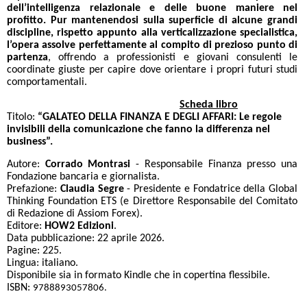
dell’intelligenza relazionale e delle buone maniere nel
profitto.
Pur mantenendosi sulla superficie di alcune grandi
discipline, rispetto appunto alla verticalizzazione specialistica,
l’opera assolve perfettamente al compito di prezioso punto di
partenza
, offrendo a professionisti e giovani consulenti le
coordinate giuste per capire dove orientare i propri futuri studi
comportamentali.
Scheda libro
Titolo:
“GALATEO DELLA FINANZA E DEGLI AFFARI: Le regole
invisibili della comunicazione che fanno la differenza nel
business”.
Autore:
Corrado Montrasi
- Responsabile Finanza presso una
Fondazione bancaria e giornalista.
Prefazione:
Claudia Segre
- Presidente e Fondatrice della Global
Thinking Foundation ETS (e Direttore Responsabile del Comitato
di Redazione di Assiom Forex).
Editore:
HOW2 Edizioni
.
Data pubblicazione: 22 aprile 2026.
Pagine: 225.
Lingua: italiano.
Disponibile sia in formato Kindle che in copertina flessibile.
ISBN:
9788893057806.