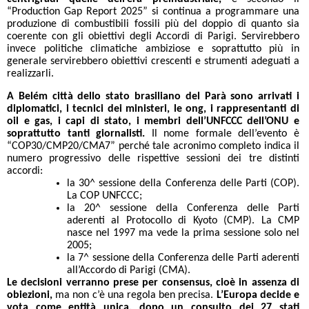
“Production Gap Report 2025” si continua a programmare una
produzione di combustibili fossili più del doppio di quanto sia
coerente con gli obiettivi degli Accordi di Parigi. Servirebbero
invece politiche climatiche ambiziose e soprattutto più in
generale servirebbero obiettivi crescenti e strumenti adeguati a
realizzarli.
A Belém città dello stato brasiliano del Parà sono arrivati i
diplomatici, i tecnici dei ministeri, le ong, i rappresentanti di
oil e gas, i capi di stato, i membri dell’UNFCCC dell’ONU e
soprattutto tanti giornalisti.
Il nome formale dell’evento è
“COP30/CMP20/CMA7” perché tale acronimo completo indica il
numero progressivo delle rispettive sessioni dei tre distinti
accordi:
la 30^ sessione della Conferenza delle Parti (COP).
La COP UNFCCC;
la 20^ sessione della Conferenza delle Parti
aderenti al Protocollo di Kyoto (CMP). La CMP
nasce nel 1997 ma vede la prima sessione solo nel
2005;
la 7^ sessione della Conferenza delle Parti aderenti
all’Accordo di Parigi (CMA).
Le decisioni verranno prese per consensus, cioè in assenza di
obiezioni,
ma non c’è una regola ben precisa.
L’Europa decide e
vota come entità unica, dopo un consulto dei 27 stati