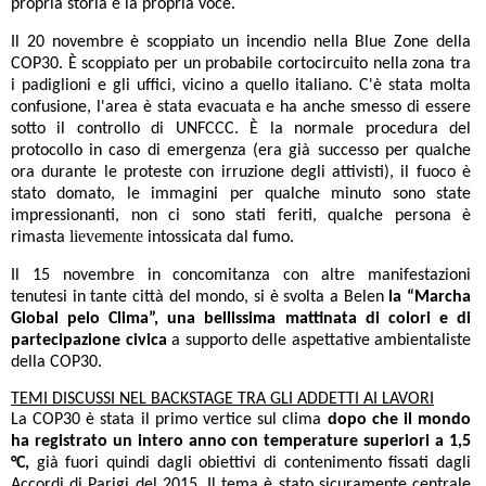
propria storia e la propria voce.
Il 20 novembre è scoppiato un incendio nella Blue Zone della
COP30. È scoppiato per un probabile cortocircuito nella zona tra
i padiglioni e gli uffici, vicino a quello italiano.
C'è stata molta
confusione, l'area è stata evacuata e ha anche smesso di essere
sotto il controllo di UNFCCC. È la normale procedura del
protocollo in caso di emergenza (era già successo per qualche
ora durante le proteste con irruzione degli attivisti), il fuoco è
stato domato, le immagini per qualche minuto sono state
impressionanti
, non ci sono stati feriti, qualche persona è
lievemente
rimasta
intossicata dal fumo.
Il 15 novembre in concomitanza con altre manifestazioni
tenutesi in tante città del mondo, si è svolta a Belen
la “Marcha
Global pelo Clima”, una bellissima mattinata di colori e di
partecipazione civica
a supporto delle aspettative ambientaliste
della COP30.
TEMI DISCUSSI NEL BACKSTAGE TRA GLI ADDETTI AI LAVORI
La COP30 è stata il primo vertice sul clima
dopo che il mondo
ha registrato un intero anno con temperature superiori a 1,5
°C,
già fuori quindi dagli obiettivi di contenimento fissati dagli
Accordi di Parigi del 2015. Il tema è stato sicuramente centrale