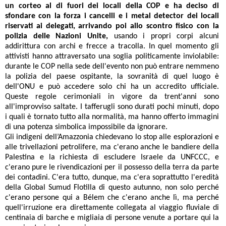
un corteo al di fuori dei locali della COP e ha deciso di
sfondare con la forza i cancelli e i metal detector dei locali
riservati ai delegati, arrivando poi allo scontro fisico con la
polizia delle Nazioni Unite,
usando i propri corpi alcuni
addirittura con archi e frecce a tracolla. In quel momento gli
attivisti hanno attraversato una soglia politicamente inviolabile:
durante le COP nella sede dell'evento non può entrare nemmeno
la polizia del paese ospitante, la sovranità di quel luogo è
dell'ONU e può accedere solo chi ha un accredito ufficiale.
Queste regole cerimoniali in vigore da trent'anni sono
all'improvviso saltate. I tafferugli sono durati pochi minuti, dopo
i quali è tornato tutto alla normalità, ma hanno offerto immagini
di una potenza simbolica impossibile da ignorare.
Gli indigeni dell’Amazzonia chiedevano lo stop alle esplorazioni e
alle trivellazioni petrolifere, ma c'erano anche le bandiere della
Palestina e la richiesta di escludere Israele da UNFCCC, e
c'erano pure le rivendicazioni per il possesso della terra da parte
dei contadini. C'era tutto, dunque, ma c'era soprattutto l'eredità
della Global Sumud Flotilla di questo autunno, non solo perché
c'erano persone qui a Bélem che c'erano anche lì, ma perché
quell'irruzione era direttamente collegata al viaggio fluviale di
centinaia di barche e migliaia di persone venute a portare qui la