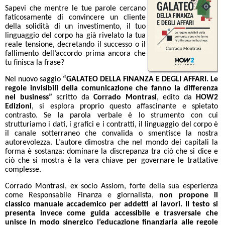
Sapevi che mentre le tue parole cercano
faticosamente di convincere un cliente
della solidità di un investimento, il tuo
linguaggio del corpo ha già rivelato la tua
reale tensione, decretando il successo o il
fallimento dell’accordo prima ancora che
tu finisca la frase?
Nel nuovo saggio
“GALATEO DELLA FINANZA E DEGLI AFFARI. Le
regole invisibili della comunicazione che fanno la differenza
nel business”
scritto da
Corrado Montrasi
, edito da
HOW2
Edizioni
, si esplora proprio questo affascinante e spietato
contrasto. Se la parola verbale è lo strumento con cui
strutturiamo i dati, i grafici e i contratti, il linguaggio del corpo è
il canale sotterraneo che convalida o smentisce la nostra
autorevolezza. L’autore dimostra che nel mondo dei capitali la
forma è sostanza: dominare la discrepanza tra ciò che si dice e
ciò che si mostra è la vera chiave per governare le trattative
complesse.
Corrado Montrasi, ex socio Assiom, forte della sua esperienza
come Responsabile Finanza e giornalista,
non propone il
classico manuale accademico per addetti ai lavori. Il testo si
presenta invece come guida accessibile e trasversale che
unisce in modo sinergico l’educazione finanziaria alle regole