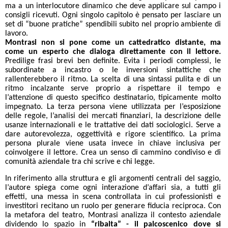
ma a un interlocutore dinamico che deve applicare sul campo i
consigli ricevuti. Ogni singolo capitolo è pensato per lasciare un
set di “buone pratiche” spendibili subito nel proprio ambiente di
lavoro.
Montrasi non si pone come un cattedratico distante, ma
come un esperto che dialoga direttamente con il lettore.
Predilige frasi brevi ben definite. Evita i periodi complessi, le
subordinate a incastro o le inversioni sintattiche che
rallenterebbero il ritmo. La scelta di una sintassi pulita e di un
ritmo incalzante serve proprio a rispettare il tempo e
l’attenzione di questo specifico destinatario, tipicamente molto
impegnato. La terza persona viene utilizzata per l’esposizione
delle regole, l’analisi dei mercati finanziari, la descrizione delle
usanze internazionali e le trattative dei dati sociologici. Serve a
dare autorevolezza, oggettività e rigore scientifico. La prima
persona plurale viene usata invece in chiave inclusiva per
coinvolgere il lettore. Crea un senso di cammino condiviso e di
comunità aziendale tra chi scrive e chi legge.
In riferimento alla struttura e gli argomenti centrali del saggio,
l’autore spiega come ogni interazione d’affari sia, a tutti gli
effetti, una messa in scena controllata in cui professionisti e
investitori recitano un ruolo per generare fiducia reciproca. Con
la metafora del teatro, Montrasi analizza il contesto aziendale
dividendo lo spazio in
“ribalta” - il palcoscenico dove si