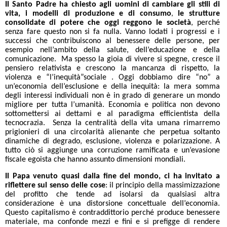
Il Santo Padre ha chiesto agli uomini di
cambiare gli stili di
vita, i modelli di produzione e di consumo
le strutture
,
consolidate di potere che oggi reggono le società
, perché
senza fare questo non si fa nulla. Vanno lodati i progressi e i
successi che contribuiscono al benessere delle persone, per
esempio nell’ambito della salute, dell’educazione e della
comunicazione. Ma spesso la gioia di vivere si spegne, cresce il
pensiero relativista e crescono la mancanza di rispetto, la
violenza e “l’inequità”sociale . Oggi dobbiamo dire “no” a
un’economia dell’esclusione e della inequità: la mera somma
degli interessi individuali non è in grado di generare un mondo
migliore per tutta l’umanità. Economia e politica non devono
sottomettersi ai dettami e al paradigma efficientista della
tecnocrazia. Senza la centralità della vita umana rimarremo
prigionieri di una circolarità alienante che perpetua soltanto
dinamiche di degrado, esclusione, violenza e polarizzazione. A
tutto ciò si aggiunge una corruzione ramificata e un’evasione
fiscale egoista che hanno assunto dimensioni mondiali.
Il Papa venuto quasi dalla fine del mondo, ci ha invitato a
riflettere sul senso delle cose
: il principio della massimizzazione
del profitto che tende ad isolarsi da qualsiasi altra
considerazione è una distorsione concettuale dell’economia.
Questo capitalismo è contraddittorio perché produce benessere
materiale, ma confonde mezzi e fini e si prefigge di rendere