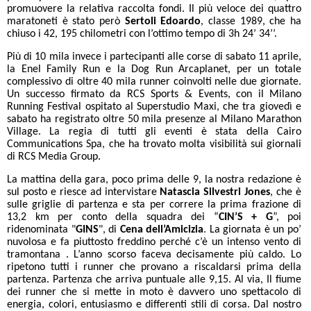
promuovere la relativa raccolta fondi. Il più veloce dei quattro
maratoneti è stato però
Sertoli Edoardo
, classe 1989, che ha
chiuso i 42, 195 chilometri con l’ottimo tempo di 3h 24’ 34’’.
Più di 10 mila invece i partecipanti alle corse di sabato 11 aprile,
la Enel Family Run e la Dog Run Arcaplanet, per un totale
complessivo di oltre 40 mila runner coinvolti nelle due giornate.
Un successo firmato da RCS Sports & Events, con il
Milano
Running Festival ospitato al Superstudio Maxi, che tra giovedì e
sabato ha registrato oltre 50 mila presenze al Milano Marathon
Village. La regia di tutti gli eventi è stata della Cairo
Communications Spa, che ha trovato molta visibilità sui giornali
di RCS Media Group.
La mattina della gara, poco prima delle 9, la nostra redazione è
sul posto e riesce ad intervistare
Natascia Silvestri Jones
, che è
sulle griglie di partenza e sta per correre la prima frazione di
13,2 km per conto della squadra dei “
CIN’S + G
”, poi
ridenominata "
GINS
", di
Cena dell’Amicizia
. La giornata è un po’
nuvolosa e fa piuttosto freddino perché c’è un intenso vento di
tramontana . L’anno scorso faceva decisamente più caldo. Lo
ripetono tutti i runner che provano a riscaldarsi prima della
partenza. Partenza che arriva puntuale alle 9,15. Al via, Il fiume
dei runner che si mette in moto è davvero uno spettacolo di
energia, colori, entusiasmo e differenti stili di corsa. Dal nostro