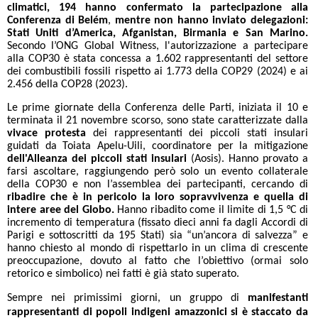
climatici, 194 hanno confermato la partecipazione alla
Conferenza di Belém
,
mentre
non hanno inviato delegazioni:
Stati Uniti d’America, Afganistan, Birmania e San Marino.
Secondo l’ONG Global Witness, l'autorizzazione a partecipare
alla COP30 è stata concessa a 1.602 rappresentanti del settore
dei combustibili fossili rispetto ai 1.773 della COP29 (2024) e ai
2.456 della COP28 (2023).
Le prime giornate della Conferenza delle Parti, iniziata il 10 e
terminata il 21 novembre scorso, sono state caratterizzate dalla
vivace protesta
dei rappresentanti dei piccoli stati insulari
guidati da Toiata Apelu-Uili, coordinatore per la mitigazione
dell'Alleanza dei piccoli stati insulari
(Aosis). Hanno provato a
farsi ascoltare, raggiungendo però solo un evento collaterale
della COP30 e non l’assemblea dei partecipanti, cercando di
ribadire che è in pericolo la loro sopravvivenza
e quella di
intere aree del Globo.
Hanno ribadito come il limite di 1,5 °C di
incremento di temperatura (fissato dieci anni fa dagli Accordi di
Parigi e sottoscritti da 195 Stati) sia “un’ancora di salvezza” e
hanno chiesto al mondo di rispettarlo in un clima di crescente
preoccupazione, dovuto al fatto che l’obiettivo (ormai solo
retorico e simbolico) nei fatti è già stato superato.
Sempre nei primissimi giorni, un gruppo di
manifestanti
rappresentanti di popoli indigeni amazzonici si è staccato da