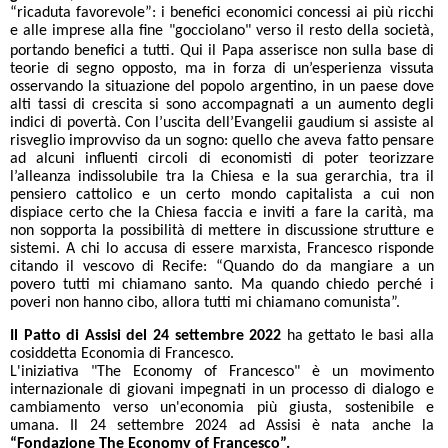
“ricaduta favorevole”: i benefici economici concessi ai più ricchi
e alle imprese alla fine "gocciolano" verso il resto della società,
.
portando benefici a tutti
Qui il Papa asserisce non sulla base di
teorie di segno opposto, ma in forza di un’esperienza vissuta
osservando la situazione del popolo argentino, in un paese dove
alti tassi di crescita si sono accompagnati a un aumento degli
indici di povertà. Con l’uscita dell’Evangelii gaudium si assiste al
risveglio improvviso da un sogno: quello che aveva fatto pensare
ad alcuni influenti circoli di economisti di poter teorizzare
l’alleanza indissolubile tra la Chiesa e la sua gerarchia, tra il
pensiero cattolico e un certo mondo capitalista a cui non
dispiace certo che la Chiesa faccia e inviti a fare la carità, ma
non sopporta la possibilità di mettere in discussione strutture e
sistemi. A chi lo accusa di essere marxista, Francesco risponde
citando il vescovo di Recife: “Quando do da mangiare a un
povero tutti mi chiamano santo. Ma quando chiedo perché i
poveri non hanno cibo, allora tutti mi chiamano comunista”.
Il Patto di Assisi del 24 settembre 2022
ha gettato le basi alla
cosiddetta Economia di Francesco.
L'iniziativa "The Economy of Francesco" è un movimento
internazionale di giovani impegnati in un processo di dialogo e
cambiamento verso un'economia più giusta, sostenibile e
umana. Il 24 settembre 2024 ad Assisi è nata anche la
“Fondazione The Economy of Francesco”.