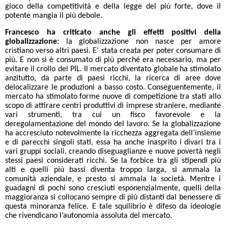
gioco della competitività e della legge del più forte, dove il
potente mangia il più debole.
Francesco ha criticato anche gli effetti positivi della
globalizzazione:
la globalizzazione non nasce per amore
cristiano verso altri paesi. E’ stata creata per poter consumare di
più. E non si è consumato di più perché era necessario, ma per
evitare il crollo del PIL.
Il mercato diventato globale
ha stimolato
anzitutto, da parte di paesi ricchi, la ricerca di aree dove
delocalizzare le produzioni a basso costo. Conseguentemente, il
mercato ha stimolato forme nuove di competizione tra stati allo
scopo di attirare centri produttivi di imprese straniere, mediante
vari strumenti, tra cui un fisco favorevole e la
deregolamentazione del mondo del lavoro. Se la globalizzazione
ha accresciuto notevolmente la ricchezza aggregata dell’insieme
e di parecchi singoli stati, essa ha anche inasprito i divari tra i
vari gruppi sociali, creando diseguaglianze e nuove povertà negli
stessi paesi considerati ricchi. Se la forbice tra gli stipendi più
alti e quelli più bassi diventa troppo larga, si ammala la
comunità aziendale, e presto si ammala la società. Mentre i
guadagni di pochi sono cresciuti esponenzialmente, quelli della
maggioranza si collocano sempre di più distanti dal benessere di
questa minoranza felice. E tale squilibrio è difeso da ideologie
che rivendicano l’autonomia assoluta del mercato.