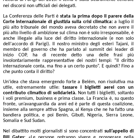
nei discorsi non ufficiali dei delegati.
La Conferenza delle Parti è
stata la prima dopo il parere della
Corte Internazionale di giustizia sulla crisi climatica:
a luglio il
più alto tribunale del mondo aveva decretato che non avere il
più alto livello di ambizione sul clima non è solo irresponsabile, è
anche illegale alla luce del diritto internazionale (e non solo
dell'accordo di Parigi). Il nostro ministro degli esteri Tajani, il
membro del governo che ha parlato al summit dei leader di
inizio COP, ha di recente detto una delle frasi più
involontariamente rappresentative dei nostri tempi: “Il diritto
internazionale conta, ma fino a un certo punto”. E quindi? Fino a
che punto conta il diritto?
Un'idea che stava emergendo forte a Belém, non risolutiva ma
utile, estremamente utile:
tassare i biglietti aerei con un
contributo climatico di solidarietà.
Non tutti i biglietti, soltanto
i voli premium, business e prima classe. La Francia è, su questo
fronte, un’avanguardia da anni ed è parte di questa coalizione,
insieme alla sempre attiva Spagna, al Kenya che ne ha fatto una
bandiera politica, e poi Benin, Gibuti, Nigeria, Sierra Leone,
Somalia e Sud Sudan.
Nel dibattito molti giornalisti si sono concentrati
sull’appello di
Bill Gates:
«Le persone potranno vivere e prosperare nella