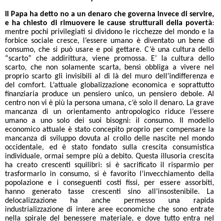
Il Papa ha detto no a un denaro che governa invece di servire,
e ha chiesto di rimuovere le cause strutturali della povertà
:
mentre pochi privilegiati si dividono le ricchezze del mondo e la
forbice sociale cresce, l’essere umano è diventato un bene di
consumo, che si può usare e poi gettare. C’è una cultura dello
“scarto” che addirittura, viene promossa. E’ la cultura dello
scarto, che non solamente scarta, bensì obbliga a vivere nel
proprio scarto gli invisibili al di là del muro dell’indifferenza e
del comfort. L’attuale globalizzazione economica e soprattutto
finanziaria produce un pensiero unico, un pensiero debole. Al
centro non vi è più la persona umana, c’è solo il denaro. La grave
mancanza di un orientamento antropologico riduce l’essere
umano a uno solo dei suoi bisogni: il consumo. Il modello
economico attuale è stato concepito proprio per compensare la
mancanza di sviluppo dovuta al crollo delle nascite nel mondo
occidentale, ed è stato fondato sulla crescita consumistica
individuale, ormai sempre più a debito. Questa illusoria crescita
ha creato crescenti squilibri: si è sacrificato il risparmio per
trasformarlo in consumo, si è favorito l’invecchiamento della
popolazione e i conseguenti costi fissi, per essere assorbiti,
hanno generato tasse crescenti sino all’insostenibile. La
delocalizzazione ha anche permesso una rapida
industrializzazione di intere aree economiche che sono entrate
nella spirale del benessere materiale, e dove tutto entra nel