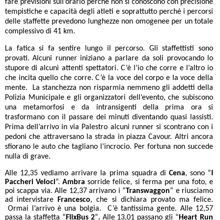
fare previsioni sull’orario perché non si conoscono con precisione
tempistiche e capacità degli atleti e soprattutto perché i percorsi
delle staffette prevedono lunghezze non omogenee per un totale
complessivo di 41 km.
La fatica si fa sentire lungo il percorso. Gli staffettisti sono
provati. Alcuni runner iniziano a parlare da soli provocando lo
stupore di alcuni attenti spettatori. C’è l’io che corre e l’altro io
che incita quello che corre. C’è la voce del corpo e la voce della
mente. La stanchezza non risparmia nemmeno gli addetti della
Polizia Municipale e gli organizzatori dell’evento, che subiscono
una metamorfosi e da intransigenti della prima ora si
trasformano con il passare dei minuti diventando quasi lassisti.
Prima dell’arrivo in via Palestro alcuni runner si scontrano con i
pedoni che attraversano la strada in piazza Cavour. Altri ancora
sfiorano le auto che tagliano l’incrocio. Per fortuna non succede
nulla di grave.
Alle 12,35 vediamo arrivare la prima squadra di
Cena
, sono “
I
Paccheri Veloci
”.
Ambra
sorride felice, si ferma per una foto, e
poi scappa via.
Alle 12,37 arrivano i “
Transwaggon
” e riusciamo
ad intervistare
Francesco
, che si dichiara provato ma felice.
Ormai l’arrivo è una bolgia. C’è tantissima gente. Alle 12,57
passa la staffetta “
FlixBus 2
”
.
Alle 13,01 passano gli “
Heart Run