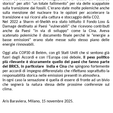
storico” per altri “un totale fallimento” per via delle scappatoie
sulla transizione dai fossili. C’erano state molte polemiche anche
sulla menzione del nucleare tra le opzioni per accelerare la
transizione e sui ricorsi alla cattura e stoccaggio della CO2.
Nel 2022 a Sharm el-Sheikh era stato istituito il Fondo Loss &
Damage destinato ai Paesi “vulnerabili” che ricevono contributi
anche da Paesi “in via di sviluppo” come la Cina. Aveva
scatenato polemiche il documento finale perché le “energie a
basse emissioni” erano state messe sullo stesso piano delle
energie rinnovabili.
Oggi alla COP30 di Belém, con gli Stati Uniti che si sentono già
fuori dagli Accordi e con l’Europa così debole,
il peso politico
più rilevante è sicuramente quello dei paesi che fanno parte
dei BRICS, in particolare India e Cina
che spingono fortemente
per accordi di impegno differenziato che riflettano soprattutto la
responsabilità storica nelle emissioni presenti in atmosfera.
In ogni caso la sensazione è quella di essere di fronte ad un bivio
che segnerà la natura stessa delle prossime conferenze sul
clima.
Aris Baraviera, Milano, 15 novembre 2025.