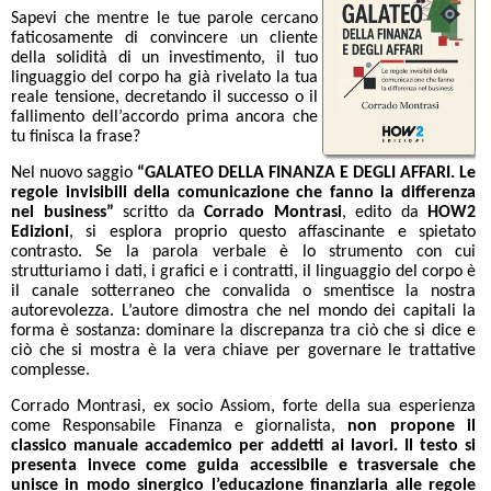
Sapevi che mentre le tue parole cercano
faticosamente di convincere un cliente
della solidità di un investimento, il tuo
linguaggio del corpo ha già rivelato la tua
reale tensione, decretando il successo o il
fallimento dell’accordo prima ancora che
tu finisca la frase?
Nel nuovo saggio
“GALATEO DELLA FINANZA E DEGLI AFFARI. Le
regole invisibili della comunicazione che fanno la differenza
nel business”
scritto da
Corrado Montrasi
, edito da
HOW2
Edizioni
, si esplora proprio questo affascinante e spietato
contrasto. Se la parola verbale è lo strumento con cui
strutturiamo i dati, i grafici e i contratti, il linguaggio del corpo è
il canale sotterraneo che convalida o smentisce la nostra
autorevolezza. L’autore dimostra che nel mondo dei capitali la
forma è sostanza: dominare la discrepanza tra ciò che si dice e
ciò che si mostra è la vera chiave per governare le trattative
complesse.
Corrado Montrasi, ex socio Assiom, forte della sua esperienza
come Responsabile Finanza e giornalista,
non propone il
classico manuale accademico per addetti ai lavori. Il testo si
presenta invece come guida accessibile e trasversale che
unisce in modo sinergico l’educazione finanziaria alle regole