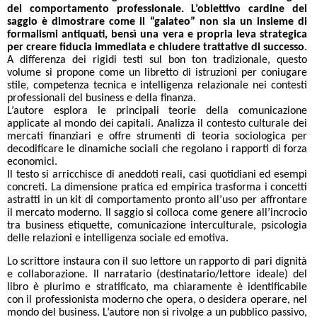
del comportamento professionale. L’obiettivo cardine del
saggio è dimostrare come il “galateo” non sia un insieme di
formalismi antiquati, bensì una vera e propria leva strategica
per creare fiducia immediata e chiudere trattative di successo
.
A differenza dei rigidi testi sul bon ton tradizionale, questo
volume si propone come un libretto di istruzioni per coniugare
stile, competenza tecnica e intelligenza relazionale nei contesti
professionali del business e della finanza.
L’autore esplora le principali teorie della comunicazione
applicate al mondo dei capitali. Analizza il contesto culturale dei
mercati finanziari e offre strumenti di teoria sociologica per
decodificare le dinamiche sociali che regolano i rapporti di forza
economici.
Il testo si arricchisce di aneddoti reali, casi quotidiani ed esempi
concreti. La dimensione pratica ed empirica trasforma i concetti
astratti in un kit di comportamento pronto all’uso per affrontare
il mercato moderno. Il saggio si colloca come genere all’incrocio
tra business etiquette, comunicazione interculturale, psicologia
delle relazioni e intelligenza sociale ed emotiva.
Lo scrittore instaura con il suo lettore un rapporto di pari dignità
e collaborazione. Il narratario (destinatario/lettore ideale) del
libro è plurimo e stratificato, ma chiaramente è identificabile
con il professionista moderno che opera, o desidera operare, nel
mondo del business. L’autore non si rivolge a un pubblico passivo,