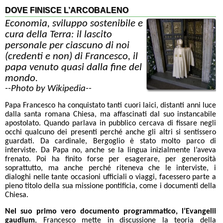
DOVE FINISCE L’ARCOBALENO
Economia, sviluppo sostenibile e
cura della Terra: il lascito
personale per ciascuno di noi
(credenti e non) di Francesco, il
papa venuto quasi dalla fine del
mondo.
--Photo by Wikipedia--
Papa Francesco ha conquistato tanti cuori laici, distanti anni luce
dalla santa romana Chiesa, ma affascinati dal suo instancabile
apostolato. Quando parlava in pubblico cercava di fissare negli
occhi qualcuno dei presenti perché anche gli altri si sentissero
guardati. Da cardinale, Bergoglio è stato molto parco di
interviste. Da Papa no, anche se la lingua inizialmente l’aveva
frenato. Poi ha finito forse per esagerare, per generosità
soprattutto, ma anche perché riteneva che le interviste, i
dialoghi nelle tante occasioni ufficiali o viaggi, facessero parte a
pieno titolo della sua missione pontificia, come i documenti della
Chiesa.
Nel suo primo vero documento programmatico, l’Evangelii
gaudium
, Francesco mette in discussione la teoria della