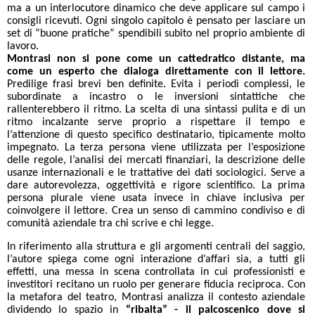
ma a un interlocutore dinamico che deve applicare sul campo i
consigli ricevuti. Ogni singolo capitolo è pensato per lasciare un
set di “buone pratiche” spendibili subito nel proprio ambiente di
lavoro.
Montrasi non si pone come un cattedratico distante, ma
come un esperto che dialoga direttamente con il lettore.
Predilige frasi brevi ben definite. Evita i periodi complessi, le
subordinate a incastro o le inversioni sintattiche che
rallenterebbero il ritmo. La scelta di una sintassi pulita e di un
ritmo incalzante serve proprio a rispettare il tempo e
l’attenzione di questo specifico destinatario, tipicamente molto
impegnato. La terza persona viene utilizzata per l’esposizione
delle regole, l’analisi dei mercati finanziari, la descrizione delle
usanze internazionali e le trattative dei dati sociologici. Serve a
dare autorevolezza, oggettività e rigore scientifico. La prima
persona plurale viene usata invece in chiave inclusiva per
coinvolgere il lettore. Crea un senso di cammino condiviso e di
comunità aziendale tra chi scrive e chi legge.
In riferimento alla struttura e gli argomenti centrali del saggio,
l’autore spiega come ogni interazione d’affari sia, a tutti gli
effetti, una messa in scena controllata in cui professionisti e
investitori recitano un ruolo per generare fiducia reciproca. Con
la metafora del teatro, Montrasi analizza il contesto aziendale
dividendo lo spazio in
“ribalta” - il palcoscenico dove si