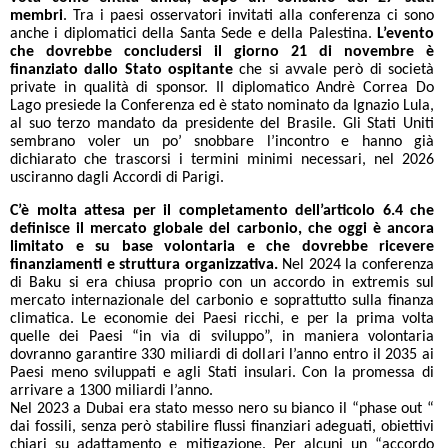
membri
. Tra i paesi osservatori invitati alla conferenza ci sono
anche i diplomatici della Santa Sede e della Palestina.
L’evento
che dovrebbe concludersi il giorno 21 di novembre è
finanziato dallo Stato ospitante
che si avvale però di società
private in qualità di sponsor. Il diplomatico Andrè Correa Do
Lago presiede la Conferenza ed è stato nominato da Ignazio Lula,
al suo terzo mandato da presidente del Brasile. Gli Stati Uniti
sembrano voler un po’ snobbare l’incontro e hanno già
dichiarato che trascorsi i termini minimi necessari, nel 2026
usciranno dagli Accordi di Parigi.
C’è molta attesa per il completamento dell’articolo 6.4 che
definisce il mercato globale del carbonio, che oggi è ancora
limitato e su base volontaria e che dovrebbe ricevere
finanziamenti e struttura organizzativa.
Nel 2024 la conferenza
di Baku si era chiusa proprio con un accordo in extremis sul
mercato internazionale del carbonio e soprattutto sulla finanza
climatica. Le economie dei Paesi ricchi, e per la prima volta
quelle dei Paesi “in via di sviluppo”, in maniera volontaria
dovranno garantire 330 miliardi di dollari l’anno entro il 2035 ai
Paesi meno sviluppati e agli Stati insulari. Con la promessa di
arrivare a 1300 miliardi l’anno.
Nel 2023 a Dubai era stato messo nero su bianco il “phase out “
dai fossili, senza però stabilire flussi finanziari adeguati, obiettivi
chiari su adattamento e mitigazione. Per alcuni un “accordo