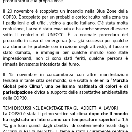
propria storia e la propria voce.
Il 20 novembre è scoppiato un incendio nella Blue Zone della
COP30. È scoppiato per un probabile cortocircuito nella zona tra
i padiglioni e gli uffici, vicino a quello italiano.
C'è stata molta
confusione, l'area è stata evacuata e ha anche smesso di essere
sotto il controllo di UNFCCC. È la normale procedura del
protocollo in caso di emergenza (era già successo per qualche
ora durante le proteste con irruzione degli attivisti), il fuoco è
stato domato, le immagini per qualche minuto sono state
impressionanti
, non ci sono stati feriti, qualche persona è
lievemente
rimasta
intossicata dal fumo.
Il 15 novembre in concomitanza con altre manifestazioni
tenutesi in tante città del mondo, si è svolta a Belen
la “Marcha
Global pelo Clima”, una bellissima mattinata di colori e di
partecipazione civica
a supporto delle aspettative ambientaliste
della COP30.
TEMI DISCUSSI NEL BACKSTAGE TRA GLI ADDETTI AI LAVORI
La COP30 è stata il primo vertice sul clima
dopo che il mondo
ha registrato un intero anno con temperature superiori a 1,5
°C,
già fuori quindi dagli obiettivi di contenimento fissati dagli
Accordi di Parigi del 2015. Il tema è stato sicuramente centrale