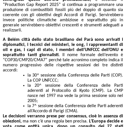
“Production Gap Report 2025” si continua a programmare una
produzione di combustibili fossili più del doppio di quanto sia
coerente con gli obiettivi degli Accordi di Parigi. Servirebbero
invece politiche climatiche ambiziose e soprattutto più in
generale servirebbero obiettivi crescenti e strumenti adeguati a
realizzarli.
A Belém città dello stato brasiliano del Parà sono arrivati i
diplomatici, i tecnici dei ministeri, le ong, i rappresentanti di
oil e gas, i capi di stato, i membri dell’UNFCCC dell’ONU e
soprattutto tanti giornalisti.
Il nome formale dell’evento è
“COP30/CMP20/CMA7” perché tale acronimo completo indica il
numero progressivo delle rispettive sessioni dei tre distinti
accordi:
la 30^ sessione della Conferenza delle Parti (COP).
La COP UNFCCC;
la 20^ sessione della Conferenza delle Parti
aderenti al Protocollo di Kyoto (CMP). La CMP
nasce nel 1997 ma vede la prima sessione solo nel
2005;
la 7^ sessione della Conferenza delle Parti aderenti
all’Accordo di Parigi (CMA).
Le decisioni verranno prese per consensus, cioè in assenza di
obiezioni,
ma non c’è una regola ben precisa.
L’Europa decide e
vota come entità unica, dopo un consulto dei 27 stati