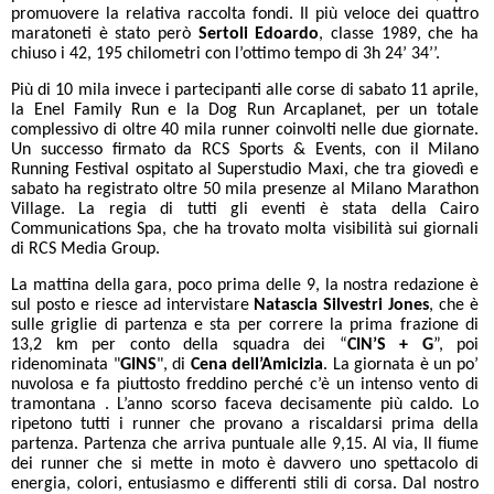
promuovere la relativa raccolta fondi. Il più veloce dei quattro
maratoneti è stato però
Sertoli Edoardo
, classe 1989, che ha
chiuso i 42, 195 chilometri con l’ottimo tempo di 3h 24’ 34’’.
Più di 10 mila invece i partecipanti alle corse di sabato 11 aprile,
la Enel Family Run e la Dog Run Arcaplanet, per un totale
complessivo di oltre 40 mila runner coinvolti nelle due giornate.
Un successo firmato da RCS Sports & Events, con il
Milano
Running Festival ospitato al Superstudio Maxi, che tra giovedì e
sabato ha registrato oltre 50 mila presenze al Milano Marathon
Village. La regia di tutti gli eventi è stata della Cairo
Communications Spa, che ha trovato molta visibilità sui giornali
di RCS Media Group.
La mattina della gara, poco prima delle 9, la nostra redazione è
sul posto e riesce ad intervistare
Natascia Silvestri Jones
, che è
sulle griglie di partenza e sta per correre la prima frazione di
13,2 km per conto della squadra dei “
CIN’S + G
”, poi
ridenominata "
GINS
", di
Cena dell’Amicizia
. La giornata è un po’
nuvolosa e fa piuttosto freddino perché c’è un intenso vento di
tramontana . L’anno scorso faceva decisamente più caldo. Lo
ripetono tutti i runner che provano a riscaldarsi prima della
partenza. Partenza che arriva puntuale alle 9,15. Al via, Il fiume
dei runner che si mette in moto è davvero uno spettacolo di
energia, colori, entusiasmo e differenti stili di corsa. Dal nostro