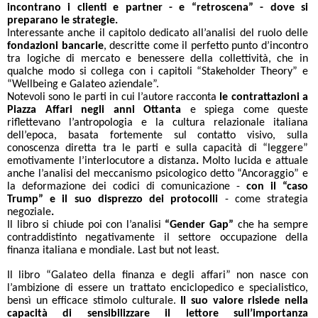
incontrano i clienti e partner - e “retroscena” - dove si
preparano le strategie.
Interessante anche il capitolo dedicato all’analisi del ruolo delle
fondazioni bancarie
, descritte come il perfetto punto d’incontro
tra logiche di mercato e benessere della collettività, che in
qualche modo si collega con i capitoli “Stakeholder Theory” e
“Wellbeing e Galateo aziendale”.
Notevoli sono le parti in cui l’autore racconta
le contrattazioni a
Piazza Affari negli anni Ottanta
e spiega come queste
riflettevano l’antropologia e la cultura relazionale italiana
dell’epoca, basata fortemente sul contatto visivo, sulla
conoscenza diretta tra le parti e sulla capacità di “leggere”
emotivamente l’interlocutore a distanza
.
Molto lucida e attuale
anche l’analisi del meccanismo psicologico detto “Ancoraggio” e
la deformazione dei codici di comunicazione -
con il “caso
Trump” e il suo disprezzo dei protocolli
-
come strategia
negoziale
.
Il libro si chiude poi con l’analisi
“Gender Gap”
che ha sempre
contraddistinto negativamente il settore occupazione della
finanza italiana e mondiale. Last but not least.
Il libro “Galateo della finanza e degli affari” non nasce con
l’ambizione di essere un trattato enciclopedico e specialistico,
bensì un efficace stimolo culturale.
Il suo valore risiede nella
capacità di sensibilizzare il lettore sull’importanza