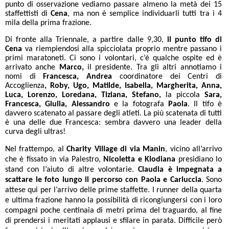
punto di osservazione vediamo passare almeno la metà dei 15
staffettisti di
Cena
, ma non è semplice individuarli tutti tra i 4
mila della prima frazione.
Di fronte alla Triennale, a partire dalle 9,30,
il punto tifo di
Cena
va riempiendosi alla spicciolata proprio mentre passano i
primi maratoneti. Ci sono i volontari, c’è qualche ospite ed è
arrivato anche
Marco,
il presidente. Tra gli altri annotiamo i
nomi di
Francesca, Andrea
coordinatore dei Centri di
Accoglienza
, Roby, Ugo, Matilde, Isabella, Margherita, Anna,
Luca, Lorenzo, Loredana, Tiziana, Stefano,
la piccola
Sara,
Francesca, Giulia, Alessandro
e la fotografa
Paola
. Il tifo è
davvero scatenato al passare degli atleti. La più scatenata di tutti
è una delle due Francesca: sembra davvero una leader della
curva degli ultras!
Nel frattempo, al
Charity Village di via Manin
, vicino all’arrivo
che è fissato in via Palestro,
Nicoletta e Klodiana
presidiano lo
stand con l’aiuto di altre volontarie.
Claudia è impegnata a
scattare le foto lungo il percorso con Paola e Carluccia
. Sono
attese qui per l’arrivo delle prime staffette. I runner della quarta
e ultima frazione hanno la possibilità di ricongiungersi con i loro
compagni poche centinaia di metri prima del traguardo, al fine
di prendersi i meritati applausi e sfilare in parata. Difficile però