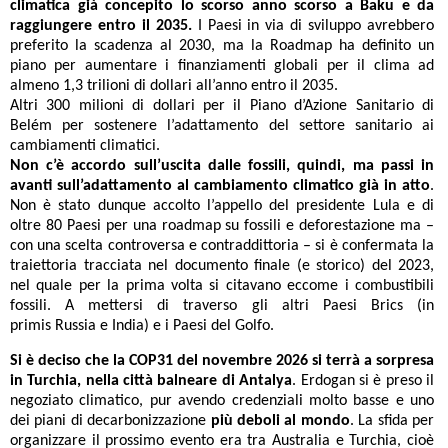
climatica già concepito lo scorso anno scorso a Baku e da
raggiungere entro il 2035.
I Paesi in via di sviluppo avrebbero
preferito la scadenza al 2030, ma la Roadmap ha definito un
piano per aumentare i finanziamenti globali per il clima ad
almeno 1,3 trilioni di dollari all’anno entro il 2035.
Altri 300 milioni di dollari per il Piano d’Azione Sanitario di
Belém per sostenere l’adattamento del settore sanitario ai
cambiamenti climatici.
Non c’è accordo sull’uscita dalle fossili, quindi, ma passi in
avanti sull’adattamento al cambiamento climatico già in atto
.
Non è stato dunque accolto l’appello del presidente Lula e di
oltre 80 Paesi per una roadmap su fossili e deforestazione ma –
con una scelta controversa e contraddittoria – si è confermata la
traiettoria tracciata nel documento finale (e storico) del 2023,
nel quale per la prima volta si citavano eccome i combustibili
fossili. A mettersi di traverso gli altri Paesi Brics (in
primis Russia e India) e i Paesi del Golfo.
Si è deciso che la COP31 del novembre 2026 si terrà a sorpresa
in Turchia, nella città balneare di Antalya
. Erdogan si è preso il
negoziato climatico, pur avendo credenziali molto basse e uno
dei piani di decarbonizzazione
più deboli al mondo
. La sfida per
organizzare il prossimo evento era tra Australia e Turchia, cioè