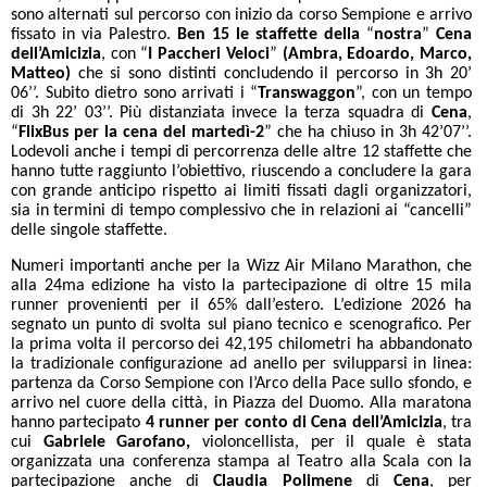
sono alternati sul percorso con inizio da corso Sempione e arrivo
fissato in via Palestro.
Ben 15 le staffette della
“
nostra
”
Cena
dell’Amicizia
, con “
I Paccheri Veloci
”
(Ambra, Edoardo, Marco,
Matteo)
che si sono distinti concludendo il percorso in 3h 20’
06’’. Subito dietro sono arrivati i “
Transwaggon
”, con un tempo
di 3h 22’ 03’’. Più distanziata invece la terza squadra di
Cena
,
“
FlixBus per la cena del martedì-2
” che ha chiuso in 3h 42’07’’.
Lodevoli anche i tempi di percorrenza delle altre 12 staffette che
hanno tutte raggiunto l’obiettivo, riuscendo a concludere la gara
con grande anticipo rispetto ai limiti fissati dagli organizzatori,
sia in termini di tempo complessivo che in relazioni ai “cancelli”
delle singole staffette.
Numeri importanti anche per la Wizz Air Milano Marathon, che
alla 24ma edizione ha visto la partecipazione di oltre 15 mila
runner provenienti per il 65% dall’estero. L’edizione 2026 ha
segnato un punto di svolta sul piano tecnico e scenografico. Per
la prima volta il percorso dei 42,195 chilometri ha abbandonato
la tradizionale configurazione ad anello per svilupparsi in linea:
partenza da Corso Sempione con l’Arco della Pace sullo sfondo, e
arrivo nel cuore della città, in Piazza del Duomo. Alla maratona
hanno partecipato
4 runner per conto di Cena dell’Amicizia
, tra
cui
Gabriele Garofano,
violoncellista, per il quale è stata
organizzata una conferenza stampa al Teatro alla Scala con la
partecipazione anche di
Claudia Polimene
di
Cena
, per