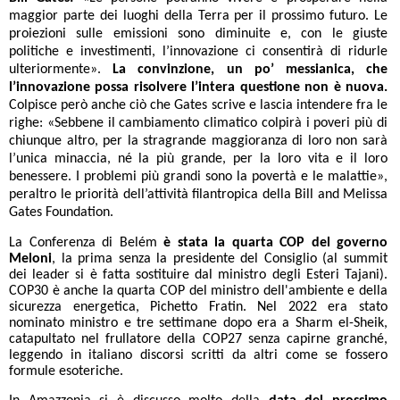
maggior parte dei luoghi della Terra per il prossimo futuro. Le
proiezioni sulle emissioni sono diminuite e, con le giuste
politiche e investimenti, l’innovazione ci consentirà di ridurle
ulteriormente».
La convinzione, un po’ messianica, che
l’innovazione possa risolvere l’intera questione non è nuova.
Colpisce però anche ciò che Gates scrive e lascia intendere fra le
righe: «Sebbene il cambiamento climatico colpirà i poveri più di
chiunque altro, per la stragrande maggioranza di loro non sarà
l’unica minaccia, né la più grande, per la loro vita e il loro
benessere. I problemi più grandi sono la povertà e le malattie»,
peraltro le priorità dell’attività filantropica della Bill and Melissa
Gates Foundation.
La Conferenza di Belém
è stata
la quarta COP del governo
Meloni
, la prima senza la presidente del Consiglio (al summit
dei leader si è fatta sostituire dal ministro degli Esteri Tajani).
COP30 è anche la quarta COP del ministro dell'ambiente e della
sicurezza energetica, Pichetto Fratin. Nel 2022 era stato
nominato ministro e tre settimane dopo era a Sharm el-Sheik,
catapultato nel frullatore della COP27 senza capirne granché,
leggendo in italiano discorsi scritti da altri come se fossero
formule esoteriche.