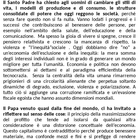
Il Santo Padre ha chiesto agli uomini di
cambiare gli stili di
vita, i modelli di produzione e di consumo
le strutture
,
consolidate di potere che oggi reggono le società
, perché
senza fare questo non si fa nulla. Vanno lodati i progressi e i
successi che contribuiscono al benessere delle persone, per
esempio nell’ambito della salute, dell’educazione e della
comunicazione. Ma spesso la gioia di vivere si spegne, cresce il
pensiero relativista e crescono la mancanza di rispetto, la
violenza e “l’inequità”sociale . Oggi dobbiamo dire “no” a
un’economia dell’esclusione e della inequità: la mera somma
degli interessi individuali non è in grado di generare un mondo
migliore per tutta l’umanità. Economia e politica non devono
sottomettersi ai dettami e al paradigma efficientista della
tecnocrazia. Senza la centralità della vita umana rimarremo
prigionieri di una circolarità alienante che perpetua soltanto
dinamiche di degrado, esclusione, violenza e polarizzazione. A
tutto ciò si aggiunge una corruzione ramificata e un’evasione
fiscale egoista che hanno assunto dimensioni mondiali.
Il Papa venuto quasi dalla fine del mondo, ci ha invitato a
riflettere sul senso delle cose
: il principio della massimizzazione
del profitto che tende ad isolarsi da qualsiasi altra
considerazione è una distorsione concettuale dell’economia.
Questo capitalismo è contraddittorio perché produce benessere
materiale, ma confonde mezzi e fini e si prefigge di rendere