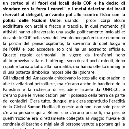
un corteo al di fuori dei locali della COP e ha deciso di
sfondare con la forza i cancelli e i metal detector dei locali
riservati ai delegati, arrivando poi allo scontro fisico con la
polizia delle Nazioni Unite,
usando i propri corpi alcuni
addirittura con archi e frecce a tracolla. In quel momento gli
attivisti hanno attraversato una soglia politicamente inviolabile:
durante le COP nella sede dell'evento non può entrare nemmeno
la polizia del paese ospitante, la sovranità di quel luogo è
dell'ONU e può accedere solo chi ha un accredito ufficiale.
Queste regole cerimoniali in vigore da trent'anni sono
all'improvviso saltate. I tafferugli sono durati pochi minuti, dopo
i quali è tornato tutto alla normalità, ma hanno offerto immagini
di una potenza simbolica impossibile da ignorare.
Gli indigeni dell’Amazzonia chiedevano lo stop alle esplorazioni e
alle trivellazioni petrolifere, ma c'erano anche le bandiere della
Palestina e la richiesta di escludere Israele da UNFCCC, e
c'erano pure le rivendicazioni per il possesso della terra da parte
dei contadini. C'era tutto, dunque, ma c'era soprattutto l'eredità
della Global Sumud Flotilla di questo autunno, non solo perché
c'erano persone qui a Bélem che c'erano anche lì, ma perché
quell'irruzione era direttamente collegata al viaggio fluviale di
centinaia di barche e migliaia di persone venute a portare qui la