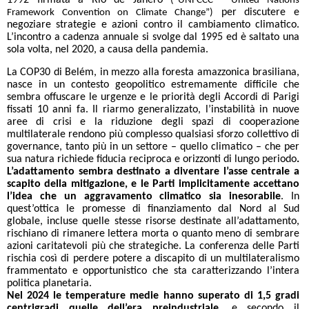
1992 firmata a Rio de Janero
(“UNFCCC - United Nations
per discutere e
Framework Convention on Climate Change”)
negoziare strategie e azioni contro il cambiamento climatico.
L’incontro a cadenza annuale si svolge dal 1995 ed è saltato una
sola volta, nel 2020, a causa della pandemia.
La COP30 di Belém, in mezzo alla foresta amazzonica brasiliana,
nasce in un contesto geopolitico estremamente difficile che
sembra offuscare le urgenze e le priorità degli Accordi di Parigi
fissati 10 anni fa. Il riarmo generalizzato, l’instabilità in nuove
aree di crisi e la riduzione degli spazi di cooperazione
multilaterale rendono più complesso qualsiasi sforzo collettivo di
governance, tanto più in un settore – quello climatico – che per
sua natura richiede fiducia reciproca e orizzonti di lungo periodo
.
L’adattamento sembra destinato a diventare l’asse centrale a
scapito della mitigazione, e le Parti implicitamente accettano
l’idea che un aggravamento climatico sia inesorabile
. In
quest’ottica le promesse di finanziamento dal Nord al Sud
globale, incluse quelle stesse risorse destinate all’adattamento,
rischiano di rimanere lettera morta o quanto meno di sembrare
azioni caritatevoli più che strategiche. La conferenza delle Parti
rischia così di perdere potere a discapito di un multilateralismo
frammentato e opportunistico che sta caratterizzando l’intera
politica planetaria.
Nel 2024 le temperature medie hanno superato di 1,5 gradi
centrigradi quelle dell’era preindustriale,
e secondo il