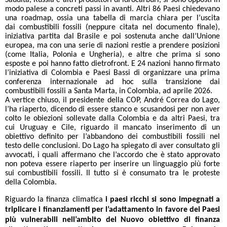
Saudita, Russia e altri produttori di idrocarburi, si sono opposti in
modo palese a concreti passi in avanti. Altri 86 Paesi chiedevano
una roadmap, ossia una tabella di marcia chiara per l’uscita
dai combustibili fossili (neppure citata nel documento finale),
iniziativa partita dal Brasile e poi sostenuta anche dall’Unione
europea, ma con una serie di nazioni restie a prendere posizioni
(come Italia, Polonia e Ungheria), e altre che prima si sono
esposte e poi hanno fatto dietrofront. E 24 nazioni hanno firmato
l’iniziativa di Colombia e Paesi Bassi di organizzare una prima
conferenza internazionale ad hoc sulla transizione dai
combustibili fossili a Santa Marta, in Colombia, ad aprile 2026.
A vertice chiuso, il presidente della COP, André Correa do Lago,
l’ha riaperto, dicendo di essere stanco e scusandosi per non aver
colto le obiezioni sollevate dalla Colombia e da altri Paesi, tra
cui Uruguay e Cile, riguardo il mancato inserimento di un
obiettivo definito per l’abbandono dei combustibili fossili nel
testo delle conclusioni. Do Lago ha spiegato di aver consultato gli
avvocati, i quali affermano che l’accordo che è stato approvato
non poteva essere riaperto per inserire un linguaggio più forte
sui combustibili fossili. Il tutto si è consumato tra le proteste
della Colombia.
Riguardo la finanza climatica
i paesi ricchi si sono impegnati a
triplicare i finanziamenti per l’adattamento in favore dei Paesi
più vulnerabili nell’ambito del Nuovo obiettivo di finanza