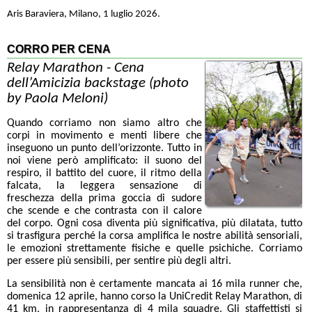
Aris Baraviera, Milano, 1 luglio 2026.
CORRO PER CENA
Relay Marathon - Cena
dell’Amicizia backstage (photo
by Paola Meloni)
Quando corriamo non siamo altro che
corpi in movimento e menti libere che
inseguono un punto dell’orizzonte. Tutto in
noi viene però amplificato: il suono del
respiro, il battito del cuore, il ritmo della
falcata, la leggera sensazione di
freschezza della prima goccia di sudore
che scende e che contrasta con il calore
del corpo. Ogni cosa diventa più significativa, più dilatata, tutto
si trasfigura perché la corsa amplifica le nostre abilità sensoriali,
le emozioni strettamente fisiche e quelle psichiche. Corriamo
per essere più sensibili, per sentire più degli altri.
La sensibilità non è certamente mancata ai 16 mila runner che,
domenica 12 aprile, hanno corso la UniCredit Relay Marathon, di
41 km, in rappresentanza di 4 mila squadre. Gli staffettisti si