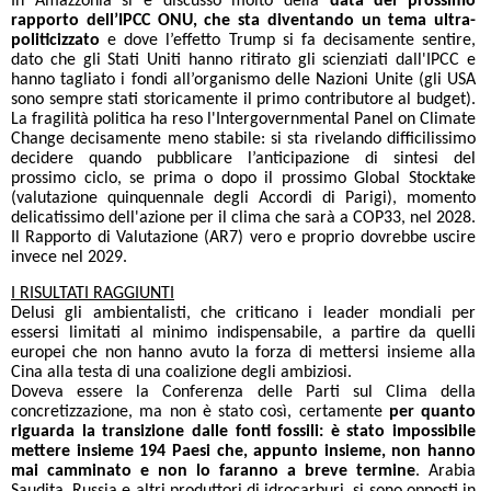
In Amazzonia si è discusso molto della
data del prossimo
rapporto dell’IPCC ONU, che sta diventando un tema ultra-
politicizzato
e dove l’effetto Trump si fa decisamente sentire,
dato che gli Stati Uniti hanno ritirato gli scienziati dall'IPCC e
hanno tagliato i fondi all’organismo delle Nazioni Unite (gli USA
sono sempre stati storicamente il primo contributore al budget).
La fragilità politica ha reso l'Intergovernmental Panel on Climate
Change decisamente meno stabile: si sta rivelando difficilissimo
decidere quando pubblicare l’anticipazione di sintesi del
prossimo ciclo, se prima o dopo il prossimo Global Stocktake
(valutazione quinquennale degli Accordi di Parigi), momento
delicatissimo dell'azione per il clima che sarà a COP33, nel 2028.
Il Rapporto di Valutazione (AR7) vero e proprio dovrebbe uscire
invece nel 2029.
I RISULTATI RAGGIUNTI
Delusi gli ambientalisti, che criticano i leader mondiali per
essersi limitati al minimo indispensabile, a partire da quelli
europei che non hanno avuto la forza di mettersi insieme alla
Cina alla testa di una coalizione degli ambiziosi.
Doveva essere la Conferenza delle Parti sul Clima della
concretizzazione, ma non è stato così, certamente
per quanto
riguarda la transizione dalle fonti fossili: è stato impossibile
mettere insieme 194 Paesi che, appunto insieme, non hanno
mai camminato e non lo faranno a breve
termine
. Arabia