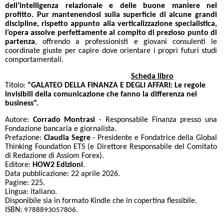
dell’intelligenza relazionale e delle buone maniere nel
profitto.
Pur mantenendosi sulla superficie di alcune grandi
discipline, rispetto appunto alla verticalizzazione specialistica,
l’opera assolve perfettamente al compito di prezioso punto di
partenza
, offrendo a professionisti e giovani consulenti le
coordinate giuste per capire dove orientare i propri futuri studi
comportamentali.
Scheda libro
Titolo:
“GALATEO DELLA FINANZA E DEGLI AFFARI: Le regole
invisibili della comunicazione che fanno la differenza nel
business”.
Autore:
Corrado Montrasi
- Responsabile Finanza presso una
Fondazione bancaria e giornalista.
Prefazione:
Claudia Segre
- Presidente e Fondatrice della Global
Thinking Foundation ETS (e Direttore Responsabile del Comitato
di Redazione di Assiom Forex).
Editore:
HOW2 Edizioni
.
Data pubblicazione: 22 aprile 2026.
Pagine: 225.
Lingua: italiano.
Disponibile sia in formato Kindle che in copertina flessibile.
ISBN:
9788893057806.