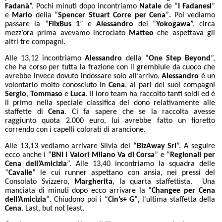
Fadanà
”. Pochi minuti dopo incontriamo
Natale
de “
I Fadanesi
”
e
Mario
della “
Spencer Stuart Corre per Cena
”
.
Poi vediamo
passare la “
FlixBus 1
”
e
Alessandro
dei “
Yokogawa
”, circa
mezz’ora prima avevamo incrociato
Matteo
che aspettava gli
altri tre compagni.
Alle 13,12 incontriamo
Alessandro
della “
One Step Beyond
”,
che ha corso per tutta la frazione con il grembiule da cuoco che
avrebbe invece dovuto indossare solo all’arrivo.
Alessandro
è un
volontario molto conosciuto in
Cena
, al pari dei suoi compagni
Sergio
,
Tommaso
e
Luca
. Il loro team ha raccolto tanti soldi ed è
il primo nella speciale classifica del dono relativamente alle
staffette di
Cena
. Ci fa sapere che se la raccolta avesse
raggiunto quota 2.000 euro, lui avrebbe fatto un fioretto
correndo con i capelli colorati di arancione.
Alle 13,13 vediamo arrivare Silvia dei “
BizAway Srl
”.
A seguire
ecco anche i “
BNI I Valori Milano Va di Corsa
” e “
Regionali per
Cena dell’Amicizia
”.
Alle 13,40 incontriamo la squadra delle
“
Cavalle
” le cui runner aspettano con ansia, nei pressi del
Consolato Svizzero,
Margherita
, la quarta staffettista. Una
manciata di minuti dopo ecco arrivare la “
Changee per Cena
dell’Amicizia
”
.
Chiudono poi i “
Cin’s+ G
”
,
l'ultima staffetta della
Cena
. Last, but not least.