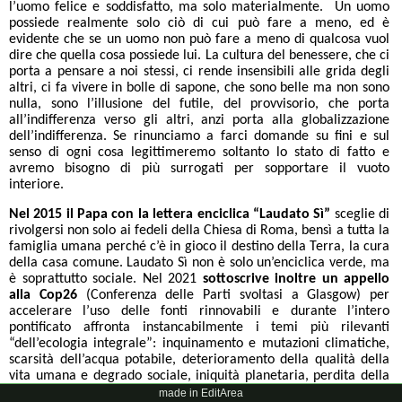
l’uomo felice e soddisfatto, ma solo materialmente. Un uomo
possiede realmente solo ciò di cui può fare a meno, ed è
evidente che se un uomo non può fare a meno di qualcosa vuol
dire che quella cosa possiede lui. La cultura del benessere, che ci
porta a pensare a noi stessi, ci rende insensibili alle grida degli
altri, ci fa vivere in bolle di sapone, che sono belle ma non sono
nulla, sono l’illusione del futile, del provvisorio, che porta
all’indifferenza verso gli altri, anzi porta alla globalizzazione
dell’indifferenza. Se rinunciamo a farci domande su fini e sul
senso di ogni cosa legittimeremo soltanto lo stato di fatto e
avremo bisogno di più surrogati per sopportare il vuoto
interiore.
Nel 2015 il Papa con la lettera enciclica “Laudato Sì”
sceglie di
rivolgersi non solo ai fedeli della Chiesa di Roma, bensì a tutta la
famiglia umana perché c’è in gioco il destino della Terra, la cura
della casa comune. Laudato Sì non è solo un’enciclica verde, ma
è soprattutto sociale. Nel 2021
sottoscrive inoltre un appello
alla Cop26
(Conferenza delle Parti svoltasi a Glasgow) per
accelerare l’uso delle fonti rinnovabili e durante l’intero
pontificato affronta instancabilmente i temi più rilevanti
“dell’ecologia integrale”: inquinamento e mutazioni climatiche,
scarsità dell’acqua potabile, deterioramento della qualità della
vita umana e degrado sociale, iniquità planetaria, perdita della
biodiversità, perdita dei ghiacciai, innalzamento del livello dei
made in EditArea