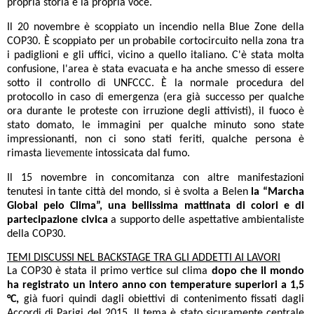
propria storia e la propria voce.
Il 20 novembre è scoppiato un incendio nella Blue Zone della
COP30. È scoppiato per un probabile cortocircuito nella zona tra
i padiglioni e gli uffici, vicino a quello italiano.
C'è stata molta
confusione, l'area è stata evacuata e ha anche smesso di essere
sotto il controllo di UNFCCC. È la normale procedura del
protocollo in caso di emergenza (era già successo per qualche
ora durante le proteste con irruzione degli attivisti), il fuoco è
stato domato, le immagini per qualche minuto sono state
impressionanti
, non ci sono stati feriti, qualche persona è
lievemente
rimasta
intossicata dal fumo.
Il 15 novembre in concomitanza con altre manifestazioni
tenutesi in tante città del mondo, si è svolta a Belen
la “Marcha
Global pelo Clima”, una bellissima mattinata di colori e di
partecipazione civica
a supporto delle aspettative ambientaliste
della COP30.
TEMI DISCUSSI NEL BACKSTAGE TRA GLI ADDETTI AI LAVORI
La COP30 è stata il primo vertice sul clima
dopo che il mondo
ha registrato un intero anno con temperature superiori a 1,5
°C,
già fuori quindi dagli obiettivi di contenimento fissati dagli
Accordi di Parigi del 2015. Il tema è stato sicuramente centrale