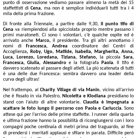
punto di osservazione vediamo passare almeno la metà dei 15
staffettisti di
Cena
, ma non è semplice individuarli tutti tra i 4
mila della prima frazione.
Di fronte alla Triennale, a partire dalle 9,30,
il punto tifo di
Cena
va riempiendosi alla spicciolata proprio mentre passano i
primi maratoneti. Ci sono i volontari, c’è qualche ospite ed è
arrivato anche
Marco,
il presidente. Tra gli altri annotiamo i
nomi di
Francesca, Andrea
coordinatore dei Centri di
Accoglienza
, Roby, Ugo, Matilde, Isabella, Margherita, Anna,
Luca, Lorenzo, Loredana, Tiziana, Stefano,
la piccola
Sara,
Francesca, Giulia, Alessandro
e la fotografa
Paola
. Il tifo è
davvero scatenato al passare degli atleti. La più scatenata di tutti
è una delle due Francesca: sembra davvero una leader della
curva degli ultras!
Nel frattempo, al
Charity Village di via Manin
, vicino all’arrivo
che è fissato in via Palestro,
Nicoletta e Klodiana
presidiano lo
stand con l’aiuto di altre volontarie.
Claudia è impegnata a
scattare le foto lungo il percorso con Paola e Carluccia
. Sono
attese qui per l’arrivo delle prime staffette. I runner della quarta
e ultima frazione hanno la possibilità di ricongiungersi con i loro
compagni poche centinaia di metri prima del traguardo, al fine
di prendersi i meritati applausi e sfilare in parata. Difficile però