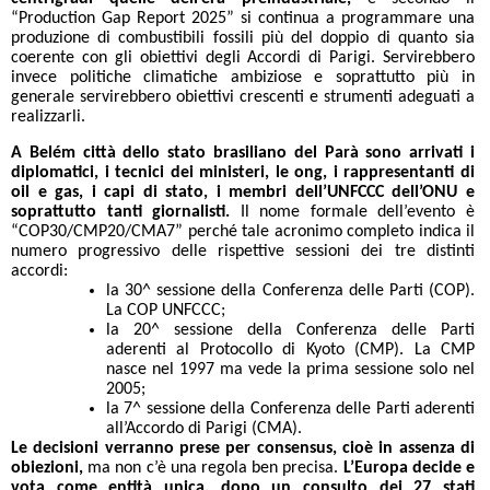
“Production Gap Report 2025” si continua a programmare una
produzione di combustibili fossili più del doppio di quanto sia
coerente con gli obiettivi degli Accordi di Parigi. Servirebbero
invece politiche climatiche ambiziose e soprattutto più in
generale servirebbero obiettivi crescenti e strumenti adeguati a
realizzarli.
A Belém città dello stato brasiliano del Parà sono arrivati i
diplomatici, i tecnici dei ministeri, le ong, i rappresentanti di
oil e gas, i capi di stato, i membri dell’UNFCCC dell’ONU e
soprattutto tanti giornalisti.
Il nome formale dell’evento è
“COP30/CMP20/CMA7” perché tale acronimo completo indica il
numero progressivo delle rispettive sessioni dei tre distinti
accordi:
la 30^ sessione della Conferenza delle Parti (COP).
La COP UNFCCC;
la 20^ sessione della Conferenza delle Parti
aderenti al Protocollo di Kyoto (CMP). La CMP
nasce nel 1997 ma vede la prima sessione solo nel
2005;
la 7^ sessione della Conferenza delle Parti aderenti
all’Accordo di Parigi (CMA).
Le decisioni verranno prese per consensus, cioè in assenza di
obiezioni,
ma non c’è una regola ben precisa.
L’Europa decide e
vota come entità unica, dopo un consulto dei 27 stati