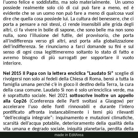
l’uomo felice e soddisfatto, ma solo materialmente. Un uomo
possiede realmente solo ciò di cui può fare a meno, ed è
evidente che se un uomo non può fare a meno di qualcosa vuol
dire che quella cosa possiede lui. La cultura del benessere, che ci
porta a pensare a noi stessi, ci rende insensibili alle grida degli
altri, ci fa vivere in bolle di sapone, che sono belle ma non sono
nulla, sono l’illusione del futile, del provvisorio, che porta
all’indifferenza verso gli altri, anzi porta alla globalizzazione
dell’indifferenza. Se rinunciamo a farci domande su fini e sul
senso di ogni cosa legittimeremo soltanto lo stato di fatto e
avremo bisogno di più surrogati per sopportare il vuoto
interiore.
Nel 2015 il Papa con la lettera enciclica “Laudato Sì”
sceglie di
rivolgersi non solo ai fedeli della Chiesa di Roma, bensì a tutta la
famiglia umana perché c’è in gioco il destino della Terra, la cura
della casa comune. Laudato Sì non è solo un’enciclica verde, ma
è soprattutto sociale. Nel 2021
sottoscrive inoltre un appello
alla Cop26
(Conferenza delle Parti svoltasi a Glasgow) per
accelerare l’uso delle fonti rinnovabili e durante l’intero
pontificato affronta instancabilmente i temi più rilevanti
“dell’ecologia integrale”: inquinamento e mutazioni climatiche,
scarsità dell’acqua potabile, deterioramento della qualità della
vita umana e degrado sociale, iniquità planetaria, perdita della
biodiversità, perdita dei ghiacciai, innalzamento del livello dei
made in EditArea