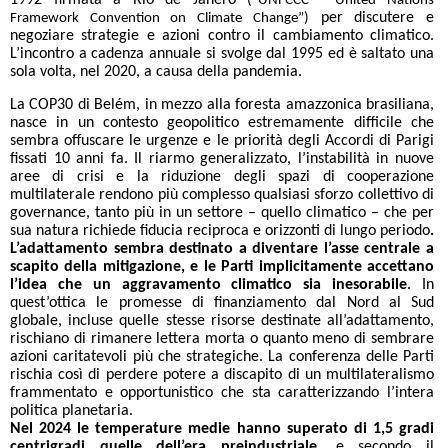
1992 firmata a Rio de Janero
(“UNFCCC - United Nations
per discutere e
Framework Convention on Climate Change”)
negoziare strategie e azioni contro il cambiamento climatico.
L’incontro a cadenza annuale si svolge dal 1995 ed è saltato una
sola volta, nel 2020, a causa della pandemia.
La COP30 di Belém, in mezzo alla foresta amazzonica brasiliana,
nasce in un contesto geopolitico estremamente difficile che
sembra offuscare le urgenze e le priorità degli Accordi di Parigi
fissati 10 anni fa. Il riarmo generalizzato, l’instabilità in nuove
aree di crisi e la riduzione degli spazi di cooperazione
multilaterale rendono più complesso qualsiasi sforzo collettivo di
governance, tanto più in un settore – quello climatico – che per
sua natura richiede fiducia reciproca e orizzonti di lungo periodo
.
L’adattamento sembra destinato a diventare l’asse centrale a
scapito della mitigazione, e le Parti implicitamente accettano
l’idea che un aggravamento climatico sia inesorabile
. In
quest’ottica le promesse di finanziamento dal Nord al Sud
globale, incluse quelle stesse risorse destinate all’adattamento,
rischiano di rimanere lettera morta o quanto meno di sembrare
azioni caritatevoli più che strategiche. La conferenza delle Parti
rischia così di perdere potere a discapito di un multilateralismo
frammentato e opportunistico che sta caratterizzando l’intera
politica planetaria.
Nel 2024 le temperature medie hanno superato di 1,5 gradi
centrigradi quelle dell’era preindustriale,
e secondo il