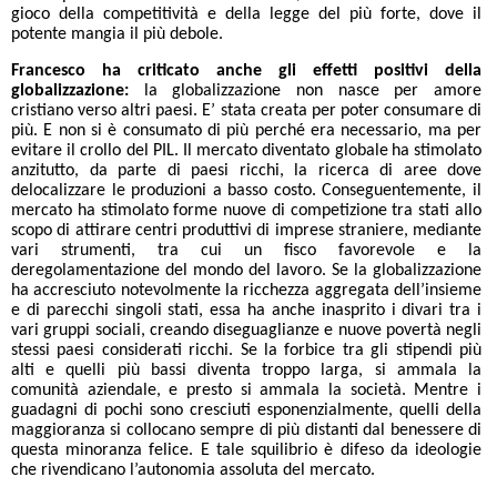
gioco della competitività e della legge del più forte, dove il
potente mangia il più debole.
Francesco ha criticato anche gli effetti positivi della
globalizzazione:
la globalizzazione non nasce per amore
cristiano verso altri paesi. E’ stata creata per poter consumare di
più. E non si è consumato di più perché era necessario, ma per
evitare il crollo del PIL.
Il mercato diventato globale
ha stimolato
anzitutto, da parte di paesi ricchi, la ricerca di aree dove
delocalizzare le produzioni a basso costo. Conseguentemente, il
mercato ha stimolato forme nuove di competizione tra stati allo
scopo di attirare centri produttivi di imprese straniere, mediante
vari strumenti, tra cui un fisco favorevole e la
deregolamentazione del mondo del lavoro. Se la globalizzazione
ha accresciuto notevolmente la ricchezza aggregata dell’insieme
e di parecchi singoli stati, essa ha anche inasprito i divari tra i
vari gruppi sociali, creando diseguaglianze e nuove povertà negli
stessi paesi considerati ricchi. Se la forbice tra gli stipendi più
alti e quelli più bassi diventa troppo larga, si ammala la
comunità aziendale, e presto si ammala la società. Mentre i
guadagni di pochi sono cresciuti esponenzialmente, quelli della
maggioranza si collocano sempre di più distanti dal benessere di
questa minoranza felice. E tale squilibrio è difeso da ideologie
che rivendicano l’autonomia assoluta del mercato.