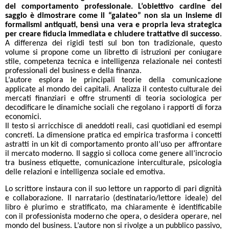
del comportamento professionale. L’obiettivo cardine del
saggio è dimostrare come il “galateo” non sia un insieme di
formalismi antiquati, bensì una vera e propria leva strategica
per creare fiducia immediata e chiudere trattative di successo
.
A differenza dei rigidi testi sul bon ton tradizionale, questo
volume si propone come un libretto di istruzioni per coniugare
stile, competenza tecnica e intelligenza relazionale nei contesti
professionali del business e della finanza.
L’autore esplora le principali teorie della comunicazione
applicate al mondo dei capitali. Analizza il contesto culturale dei
mercati finanziari e offre strumenti di teoria sociologica per
decodificare le dinamiche sociali che regolano i rapporti di forza
economici.
Il testo si arricchisce di aneddoti reali, casi quotidiani ed esempi
concreti. La dimensione pratica ed empirica trasforma i concetti
astratti in un kit di comportamento pronto all’uso per affrontare
il mercato moderno. Il saggio si colloca come genere all’incrocio
tra business etiquette, comunicazione interculturale, psicologia
delle relazioni e intelligenza sociale ed emotiva.
Lo scrittore instaura con il suo lettore un rapporto di pari dignità
e collaborazione. Il narratario (destinatario/lettore ideale) del
libro è plurimo e stratificato, ma chiaramente è identificabile
con il professionista moderno che opera, o desidera operare, nel
mondo del business. L’autore non si rivolge a un pubblico passivo,