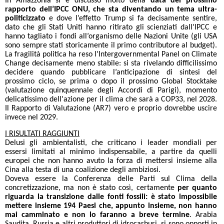
In Amazzonia si è discusso molto della
data del prossimo
rapporto dell’IPCC ONU, che sta diventando un tema ultra-
politicizzato
e dove l’effetto Trump si fa decisamente sentire,
dato che gli Stati Uniti hanno ritirato gli scienziati dall'IPCC e
hanno tagliato i fondi all’organismo delle Nazioni Unite (gli USA
sono sempre stati storicamente il primo contributore al budget).
La fragilità politica ha reso l'Intergovernmental Panel on Climate
Change decisamente meno stabile: si sta rivelando difficilissimo
decidere quando pubblicare l’anticipazione di sintesi del
prossimo ciclo, se prima o dopo il prossimo Global Stocktake
(valutazione quinquennale degli Accordi di Parigi), momento
delicatissimo dell'azione per il clima che sarà a COP33, nel 2028.
Il Rapporto di Valutazione (AR7) vero e proprio dovrebbe uscire
invece nel 2029.
I RISULTATI RAGGIUNTI
Delusi gli ambientalisti, che criticano i leader mondiali per
essersi limitati al minimo indispensabile, a partire da quelli
europei che non hanno avuto la forza di mettersi insieme alla
Cina alla testa di una coalizione degli ambiziosi.
Doveva essere la Conferenza delle Parti sul Clima della
concretizzazione, ma non è stato così, certamente
per quanto
riguarda la transizione dalle fonti fossili: è stato impossibile
mettere insieme 194 Paesi che, appunto insieme, non hanno
mai camminato e non lo faranno a breve
termine
. Arabia