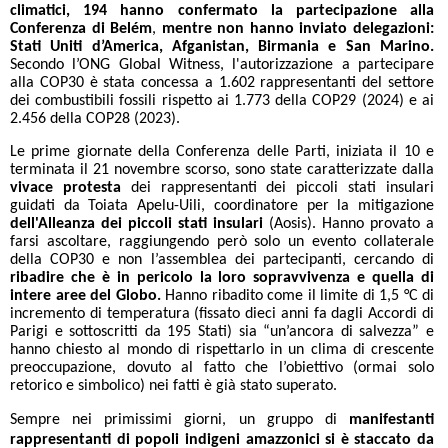
climatici, 194 hanno confermato la partecipazione alla
Conferenza di Belém
,
mentre
non hanno inviato delegazioni:
Stati Uniti d’America, Afganistan, Birmania e San Marino.
Secondo l’ONG Global Witness, l'autorizzazione a partecipare
alla COP30 è stata concessa a 1.602 rappresentanti del settore
dei combustibili fossili rispetto ai 1.773 della COP29 (2024) e ai
2.456 della COP28 (2023).
Le prime giornate della Conferenza delle Parti, iniziata il 10 e
terminata il 21 novembre scorso, sono state caratterizzate dalla
vivace protesta
dei rappresentanti dei piccoli stati insulari
guidati da Toiata Apelu-Uili, coordinatore per la mitigazione
dell'Alleanza dei piccoli stati insulari
(Aosis). Hanno provato a
farsi ascoltare, raggiungendo però solo un evento collaterale
della COP30 e non l’assemblea dei partecipanti, cercando di
ribadire che è in pericolo la loro sopravvivenza
e quella di
intere aree del Globo.
Hanno ribadito come il limite di 1,5 °C di
incremento di temperatura (fissato dieci anni fa dagli Accordi di
Parigi e sottoscritti da 195 Stati) sia “un’ancora di salvezza” e
hanno chiesto al mondo di rispettarlo in un clima di crescente
preoccupazione, dovuto al fatto che l’obiettivo (ormai solo
retorico e simbolico) nei fatti è già stato superato.
Sempre nei primissimi giorni, un gruppo di
manifestanti
rappresentanti di popoli indigeni amazzonici si è staccato da