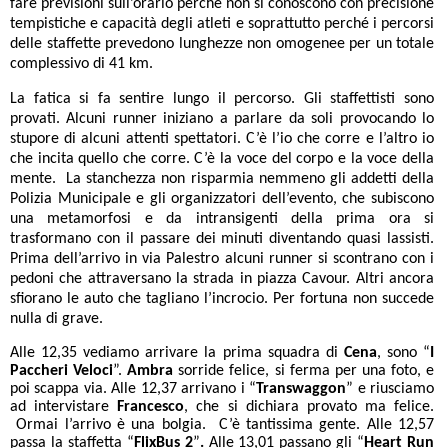
fare previsioni sull’orario perché non si conoscono con precisione
tempistiche e capacità degli atleti e soprattutto perché i percorsi
delle staffette prevedono lunghezze non omogenee per un totale
complessivo di 41 km.
La fatica si fa sentire lungo il percorso. Gli staffettisti sono
provati. Alcuni runner iniziano a parlare da soli provocando lo
stupore di alcuni attenti spettatori. C’è l’io che corre e l’altro io
che incita quello che corre. C’è la voce del corpo e la voce della
mente. La stanchezza non risparmia nemmeno gli addetti della
Polizia Municipale e gli organizzatori dell’evento, che subiscono
una metamorfosi e da intransigenti della prima ora si
trasformano con il passare dei minuti diventando quasi lassisti.
Prima dell’arrivo in via Palestro alcuni runner si scontrano con i
pedoni che attraversano la strada in piazza Cavour. Altri ancora
sfiorano le auto che tagliano l’incrocio. Per fortuna non succede
nulla di grave.
Alle 12,35 vediamo arrivare la prima squadra di
Cena
, sono “
I
Paccheri Veloci
”.
Ambra
sorride felice, si ferma per una foto, e
poi scappa via.
Alle 12,37 arrivano i “
Transwaggon
” e riusciamo
ad intervistare
Francesco
, che si dichiara provato ma felice.
Ormai l’arrivo è una bolgia. C’è tantissima gente. Alle 12,57
passa la staffetta “
FlixBus 2
”
.
Alle 13,01 passano gli “
Heart Run