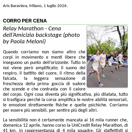
Aris Baraviera, Milano, 1 luglio 2026.
CORRO PER CENA
Relay Marathon - Cena
dell’Amicizia backstage (photo
by Paola Meloni)
Quando corriamo non siamo altro che
corpi in movimento e menti libere che
inseguono un punto dell’orizzonte. Tutto in
noi viene però amplificato: il suono del
respiro, il battito del cuore, il ritmo della
falcata, la leggera sensazione di
freschezza della prima goccia di sudore
che scende e che contrasta con il calore
del corpo. Ogni cosa diventa più significativa, più dilatata, tutto
si trasfigura perché la corsa amplifica le nostre abilità sensoriali,
le emozioni strettamente fisiche e quelle psichiche. Corriamo
per essere più sensibili, per sentire più degli altri.
La sensibilità non è certamente mancata ai 16 mila runner che,
domenica 12 aprile, hanno corso la UniCredit Relay Marathon, di
41 km, in rappresentanza di 4 mila squadre. Gli staffettisti si