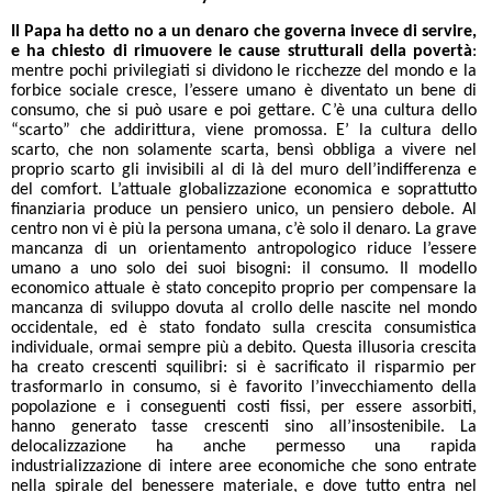
Il Papa ha detto no a un denaro che governa invece di servire,
e ha chiesto di rimuovere le cause strutturali della povertà
:
mentre pochi privilegiati si dividono le ricchezze del mondo e la
forbice sociale cresce, l’essere umano è diventato un bene di
consumo, che si può usare e poi gettare. C’è una cultura dello
“scarto” che addirittura, viene promossa. E’ la cultura dello
scarto, che non solamente scarta, bensì obbliga a vivere nel
proprio scarto gli invisibili al di là del muro dell’indifferenza e
del comfort. L’attuale globalizzazione economica e soprattutto
finanziaria produce un pensiero unico, un pensiero debole. Al
centro non vi è più la persona umana, c’è solo il denaro. La grave
mancanza di un orientamento antropologico riduce l’essere
umano a uno solo dei suoi bisogni: il consumo. Il modello
economico attuale è stato concepito proprio per compensare la
mancanza di sviluppo dovuta al crollo delle nascite nel mondo
occidentale, ed è stato fondato sulla crescita consumistica
individuale, ormai sempre più a debito. Questa illusoria crescita
ha creato crescenti squilibri: si è sacrificato il risparmio per
trasformarlo in consumo, si è favorito l’invecchiamento della
popolazione e i conseguenti costi fissi, per essere assorbiti,
hanno generato tasse crescenti sino all’insostenibile. La
delocalizzazione ha anche permesso una rapida
industrializzazione di intere aree economiche che sono entrate
nella spirale del benessere materiale, e dove tutto entra nel