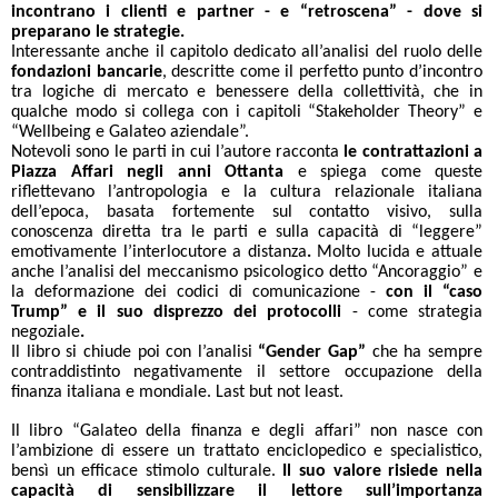
incontrano i clienti e partner - e “retroscena” - dove si
preparano le strategie.
Interessante anche il capitolo dedicato all’analisi del ruolo delle
fondazioni bancarie
, descritte come il perfetto punto d’incontro
tra logiche di mercato e benessere della collettività, che in
qualche modo si collega con i capitoli “Stakeholder Theory” e
“Wellbeing e Galateo aziendale”.
Notevoli sono le parti in cui l’autore racconta
le contrattazioni a
Piazza Affari negli anni Ottanta
e spiega come queste
riflettevano l’antropologia e la cultura relazionale italiana
dell’epoca, basata fortemente sul contatto visivo, sulla
conoscenza diretta tra le parti e sulla capacità di “leggere”
emotivamente l’interlocutore a distanza
.
Molto lucida e attuale
anche l’analisi del meccanismo psicologico detto “Ancoraggio” e
la deformazione dei codici di comunicazione -
con il “caso
Trump” e il suo disprezzo dei protocolli
-
come strategia
negoziale
.
Il libro si chiude poi con l’analisi
“Gender Gap”
che ha sempre
contraddistinto negativamente il settore occupazione della
finanza italiana e mondiale. Last but not least.
Il libro “Galateo della finanza e degli affari” non nasce con
l’ambizione di essere un trattato enciclopedico e specialistico,
bensì un efficace stimolo culturale.
Il suo valore risiede nella
capacità di sensibilizzare il lettore sull’importanza