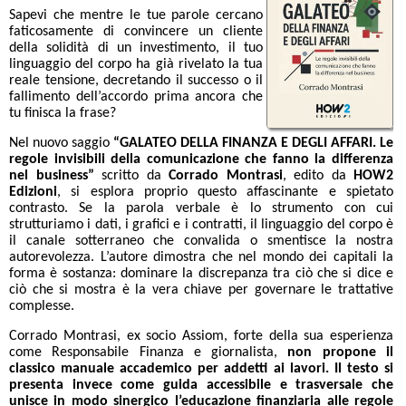
Sapevi che mentre le tue parole cercano
faticosamente di convincere un cliente
della solidità di un investimento, il tuo
linguaggio del corpo ha già rivelato la tua
reale tensione, decretando il successo o il
fallimento dell’accordo prima ancora che
tu finisca la frase?
Nel nuovo saggio
“GALATEO DELLA FINANZA E DEGLI AFFARI. Le
regole invisibili della comunicazione che fanno la differenza
nel business”
scritto da
Corrado Montrasi
, edito da
HOW2
Edizioni
, si esplora proprio questo affascinante e spietato
contrasto. Se la parola verbale è lo strumento con cui
strutturiamo i dati, i grafici e i contratti, il linguaggio del corpo è
il canale sotterraneo che convalida o smentisce la nostra
autorevolezza. L’autore dimostra che nel mondo dei capitali la
forma è sostanza: dominare la discrepanza tra ciò che si dice e
ciò che si mostra è la vera chiave per governare le trattative
complesse.
Corrado Montrasi, ex socio Assiom, forte della sua esperienza
come Responsabile Finanza e giornalista,
non propone il
classico manuale accademico per addetti ai lavori. Il testo si
presenta invece come guida accessibile e trasversale che
unisce in modo sinergico l’educazione finanziaria alle regole