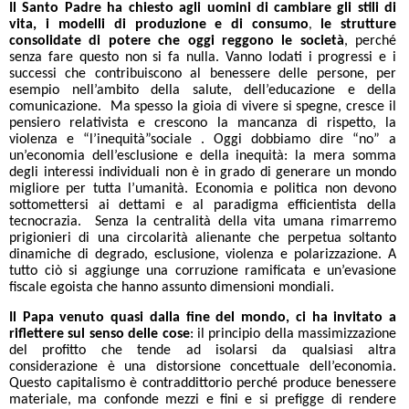
Il Santo Padre ha chiesto agli uomini di
cambiare gli stili di
vita, i modelli di produzione e di consumo
le strutture
,
consolidate di potere che oggi reggono le società
, perché
senza fare questo non si fa nulla. Vanno lodati i progressi e i
successi che contribuiscono al benessere delle persone, per
esempio nell’ambito della salute, dell’educazione e della
comunicazione. Ma spesso la gioia di vivere si spegne, cresce il
pensiero relativista e crescono la mancanza di rispetto, la
violenza e “l’inequità”sociale . Oggi dobbiamo dire “no” a
un’economia dell’esclusione e della inequità: la mera somma
degli interessi individuali non è in grado di generare un mondo
migliore per tutta l’umanità. Economia e politica non devono
sottomettersi ai dettami e al paradigma efficientista della
tecnocrazia. Senza la centralità della vita umana rimarremo
prigionieri di una circolarità alienante che perpetua soltanto
dinamiche di degrado, esclusione, violenza e polarizzazione. A
tutto ciò si aggiunge una corruzione ramificata e un’evasione
fiscale egoista che hanno assunto dimensioni mondiali.
Il Papa venuto quasi dalla fine del mondo, ci ha invitato a
riflettere sul senso delle cose
: il principio della massimizzazione
del profitto che tende ad isolarsi da qualsiasi altra
considerazione è una distorsione concettuale dell’economia.
Questo capitalismo è contraddittorio perché produce benessere
materiale, ma confonde mezzi e fini e si prefigge di rendere