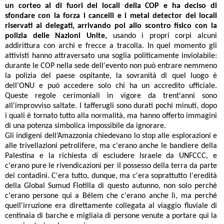
un corteo al di fuori dei locali della COP e ha deciso di
sfondare con la forza i cancelli e i metal detector dei locali
riservati ai delegati, arrivando poi allo scontro fisico con la
polizia delle Nazioni Unite,
usando i propri corpi alcuni
addirittura con archi e frecce a tracolla. In quel momento gli
attivisti hanno attraversato una soglia politicamente inviolabile:
durante le COP nella sede dell'evento non può entrare nemmeno
la polizia del paese ospitante, la sovranità di quel luogo è
dell'ONU e può accedere solo chi ha un accredito ufficiale.
Queste regole cerimoniali in vigore da trent'anni sono
all'improvviso saltate. I tafferugli sono durati pochi minuti, dopo
i quali è tornato tutto alla normalità, ma hanno offerto immagini
di una potenza simbolica impossibile da ignorare.
Gli indigeni dell’Amazzonia chiedevano lo stop alle esplorazioni e
alle trivellazioni petrolifere, ma c'erano anche le bandiere della
Palestina e la richiesta di escludere Israele da UNFCCC, e
c'erano pure le rivendicazioni per il possesso della terra da parte
dei contadini. C'era tutto, dunque, ma c'era soprattutto l'eredità
della Global Sumud Flotilla di questo autunno, non solo perché
c'erano persone qui a Bélem che c'erano anche lì, ma perché
quell'irruzione era direttamente collegata al viaggio fluviale di
centinaia di barche e migliaia di persone venute a portare qui la