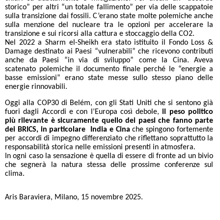
storico” per altri “un totale fallimento” per via delle scappatoie
sulla transizione dai fossili. C’erano state molte polemiche anche
sulla menzione del nucleare tra le opzioni per accelerare la
transizione e sui ricorsi alla cattura e stoccaggio della CO2.
Nel 2022 a Sharm el-Sheikh era stato istituito il Fondo Loss &
Damage destinato ai Paesi “vulnerabili” che ricevono contributi
anche da Paesi “in via di sviluppo” come la Cina. Aveva
scatenato polemiche il documento finale perché le “energie a
basse emissioni” erano state messe sullo stesso piano delle
energie rinnovabili.
Oggi alla COP30 di Belém, con gli Stati Uniti che si sentono già
fuori dagli Accordi e con l’Europa così debole,
il peso politico
più rilevante è sicuramente quello dei paesi che fanno parte
dei BRICS, in particolare India e Cina
che spingono fortemente
per accordi di impegno differenziato che riflettano soprattutto la
responsabilità storica nelle emissioni presenti in atmosfera.
In ogni caso la sensazione è quella di essere di fronte ad un bivio
che segnerà la natura stessa delle prossime conferenze sul
clima.
Aris Baraviera, Milano, 15 novembre 2025.