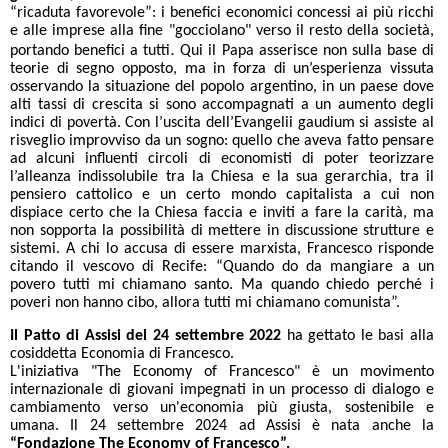
“ricaduta favorevole”: i benefici economici concessi ai più ricchi
e alle imprese alla fine "gocciolano" verso il resto della società,
.
portando benefici a tutti
Qui il Papa asserisce non sulla base di
teorie di segno opposto, ma in forza di un’esperienza vissuta
osservando la situazione del popolo argentino, in un paese dove
alti tassi di crescita si sono accompagnati a un aumento degli
indici di povertà. Con l’uscita dell’Evangelii gaudium si assiste al
risveglio improvviso da un sogno: quello che aveva fatto pensare
ad alcuni influenti circoli di economisti di poter teorizzare
l’alleanza indissolubile tra la Chiesa e la sua gerarchia, tra il
pensiero cattolico e un certo mondo capitalista a cui non
dispiace certo che la Chiesa faccia e inviti a fare la carità, ma
non sopporta la possibilità di mettere in discussione strutture e
sistemi. A chi lo accusa di essere marxista, Francesco risponde
citando il vescovo di Recife: “Quando do da mangiare a un
povero tutti mi chiamano santo. Ma quando chiedo perché i
poveri non hanno cibo, allora tutti mi chiamano comunista”.
Il Patto di Assisi del 24 settembre 2022
ha gettato le basi alla
cosiddetta Economia di Francesco.
L'iniziativa "The Economy of Francesco" è un movimento
internazionale di giovani impegnati in un processo di dialogo e
cambiamento verso un'economia più giusta, sostenibile e
umana. Il 24 settembre 2024 ad Assisi è nata anche la
“Fondazione The Economy of Francesco”.