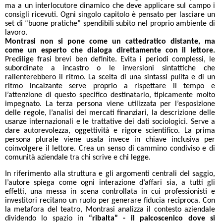
ma a un interlocutore dinamico che deve applicare sul campo i
consigli ricevuti. Ogni singolo capitolo è pensato per lasciare un
set di “buone pratiche” spendibili subito nel proprio ambiente di
lavoro.
Montrasi non si pone come un cattedratico distante, ma
come un esperto che dialoga direttamente con il lettore.
Predilige frasi brevi ben definite. Evita i periodi complessi, le
subordinate a incastro o le inversioni sintattiche che
rallenterebbero il ritmo. La scelta di una sintassi pulita e di un
ritmo incalzante serve proprio a rispettare il tempo e
l’attenzione di questo specifico destinatario, tipicamente molto
impegnato. La terza persona viene utilizzata per l’esposizione
delle regole, l’analisi dei mercati finanziari, la descrizione delle
usanze internazionali e le trattative dei dati sociologici. Serve a
dare autorevolezza, oggettività e rigore scientifico. La prima
persona plurale viene usata invece in chiave inclusiva per
coinvolgere il lettore. Crea un senso di cammino condiviso e di
comunità aziendale tra chi scrive e chi legge.
In riferimento alla struttura e gli argomenti centrali del saggio,
l’autore spiega come ogni interazione d’affari sia, a tutti gli
effetti, una messa in scena controllata in cui professionisti e
investitori recitano un ruolo per generare fiducia reciproca. Con
la metafora del teatro, Montrasi analizza il contesto aziendale
dividendo lo spazio in
“ribalta” - il palcoscenico dove si