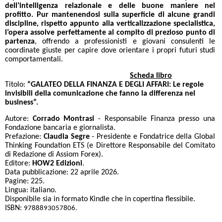
dell’intelligenza relazionale e delle buone maniere nel
profitto.
Pur mantenendosi sulla superficie di alcune grandi
discipline, rispetto appunto alla verticalizzazione specialistica,
l’opera assolve perfettamente al compito di prezioso punto di
partenza
, offrendo a professionisti e giovani consulenti le
coordinate giuste per capire dove orientare i propri futuri studi
comportamentali.
Scheda libro
Titolo:
“GALATEO DELLA FINANZA E DEGLI AFFARI: Le regole
invisibili della comunicazione che fanno la differenza nel
business”.
Autore:
Corrado Montrasi
- Responsabile Finanza presso una
Fondazione bancaria e giornalista.
Prefazione:
Claudia Segre
- Presidente e Fondatrice della Global
Thinking Foundation ETS (e Direttore Responsabile del Comitato
di Redazione di Assiom Forex).
Editore:
HOW2 Edizioni
.
Data pubblicazione: 22 aprile 2026.
Pagine: 225.
Lingua: italiano.
Disponibile sia in formato Kindle che in copertina flessibile.
ISBN:
9788893057806.