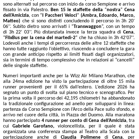
sono alternati sul percorso con inizio da corso Sempione e arrivo
fissato in via Palestro.
Ben 15 le staffette della
“
nostra
”
Cena
dell’Amicizia
, con “
I Paccheri Veloci
”
(Ambra, Edoardo, Marco,
Matteo)
che si sono distinti concludendo il percorso in 3h 20’
06’’. Subito dietro sono arrivati i “
Transwaggon
”, con un tempo
di 3h 22’ 03’’. Più distanziata invece la terza squadra di
Cena
,
“
FlixBus per la cena del martedì-2
” che ha chiuso in 3h 42’07’’.
Lodevoli anche i tempi di percorrenza delle altre 12 staffette che
hanno tutte raggiunto l’obiettivo, riuscendo a concludere la gara
con grande anticipo rispetto ai limiti fissati dagli organizzatori,
sia in termini di tempo complessivo che in relazioni ai “cancelli”
delle singole staffette.
Numeri importanti anche per la Wizz Air Milano Marathon, che
alla 24ma edizione ha visto la partecipazione di oltre 15 mila
runner provenienti per il 65% dall’estero. L’edizione 2026 ha
segnato un punto di svolta sul piano tecnico e scenografico. Per
la prima volta il percorso dei 42,195 chilometri ha abbandonato
la tradizionale configurazione ad anello per svilupparsi in linea:
partenza da Corso Sempione con l’Arco della Pace sullo sfondo, e
arrivo nel cuore della città, in Piazza del Duomo. Alla maratona
hanno partecipato
4 runner per conto di Cena dell’Amicizia
, tra
cui
Gabriele Garofano,
violoncellista, per il quale è stata
organizzata una conferenza stampa al Teatro alla Scala con la
partecipazione anche di
Claudia Polimene
di
Cena
, per