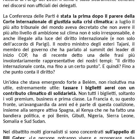
nei discorsi non ufficiali dei delegati.
La Conferenza delle Parti è
stata la prima dopo il parere della
Corte Internazionale di giustizia sulla crisi climatica:
a luglio il
più alto tribunale del mondo aveva decretato che non avere il
più alto livello di ambizione sul clima non è solo irresponsabile, è
anche illegale alla luce del diritto internazionale (e non solo
dell'accordo di Parigi). Il nostro ministro degli esteri Tajani, il
membro del governo che ha parlato al summit dei leader di
inizio COP, ha di recente detto una delle frasi più
involontariamente rappresentative dei nostri tempi: “Il diritto
internazionale conta, ma fino a un certo punto”. E quindi? Fino a
che punto conta il diritto?
Un'idea che stava emergendo forte a Belém, non risolutiva ma
utile, estremamente utile:
tassare i biglietti aerei con un
contributo climatico di solidarietà.
Non tutti i biglietti, soltanto
i voli premium, business e prima classe. La Francia è, su questo
fronte, un’avanguardia da anni ed è parte di questa coalizione,
insieme alla sempre attiva Spagna, al Kenya che ne ha fatto una
bandiera politica, e poi Benin, Gibuti, Nigeria, Sierra Leone,
Somalia e Sud Sudan.
Nel dibattito molti giornalisti si sono concentrati
sull’appello di
Bill Gates:
«Le persone potranno vivere e prosperare nella