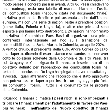
Saudita, Russia e altri produttori di idrocarburi, si sono opposti in
modo palese a concreti passi in avanti. Altri 86 Paesi chiedevano
una roadmap, ossia una tabella di marcia chiara per l’uscita
dai combustibili fossili (neppure citata nel documento finale),
iniziativa partita dal Brasile e poi sostenuta anche dall’Unione
europea, ma con una serie di nazioni restie a prendere posizioni
(come Italia, Polonia e Ungheria), e altre che prima si sono
esposte e poi hanno fatto dietrofront. E 24 nazioni hanno firmato
l’iniziativa di Colombia e Paesi Bassi di organizzare una prima
conferenza internazionale ad hoc sulla transizione dai
combustibili fossili a Santa Marta, in Colombia, ad aprile 2026.
A vertice chiuso, il presidente della COP, André Correa do Lago,
l’ha riaperto, dicendo di essere stanco e scusandosi per non aver
colto le obiezioni sollevate dalla Colombia e da altri Paesi, tra
cui Uruguay e Cile, riguardo il mancato inserimento di un
obiettivo definito per l’abbandono dei combustibili fossili nel
testo delle conclusioni. Do Lago ha spiegato di aver consultato gli
avvocati, i quali affermano che l’accordo che è stato approvato
non poteva essere riaperto per inserire un linguaggio più forte
sui combustibili fossili. Il tutto si è consumato tra le proteste
della Colombia.
Riguardo la finanza climatica
i paesi ricchi si sono impegnati a
triplicare i finanziamenti per l’adattamento in favore dei Paesi
più vulnerabili nell’ambito del Nuovo obiettivo di finanza