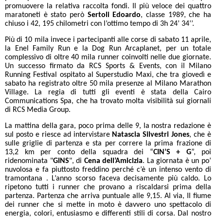
promuovere la relativa raccolta fondi. Il più veloce dei quattro
maratoneti è stato però
Sertoli Edoardo
, classe 1989, che ha
chiuso i 42, 195 chilometri con l’ottimo tempo di 3h 24’ 34’’.
Più di 10 mila invece i partecipanti alle corse di sabato 11 aprile,
la Enel Family Run e la Dog Run Arcaplanet, per un totale
complessivo di oltre 40 mila runner coinvolti nelle due giornate.
Un successo firmato da RCS Sports & Events, con il
Milano
Running Festival ospitato al Superstudio Maxi, che tra giovedì e
sabato ha registrato oltre 50 mila presenze al Milano Marathon
Village. La regia di tutti gli eventi è stata della Cairo
Communications Spa, che ha trovato molta visibilità sui giornali
di RCS Media Group.
La mattina della gara, poco prima delle 9, la nostra redazione è
sul posto e riesce ad intervistare
Natascia Silvestri Jones
, che è
sulle griglie di partenza e sta per correre la prima frazione di
13,2 km per conto della squadra dei “
CIN’S + G
”, poi
ridenominata "
GINS
", di
Cena dell’Amicizia
. La giornata è un po’
nuvolosa e fa piuttosto freddino perché c’è un intenso vento di
tramontana . L’anno scorso faceva decisamente più caldo. Lo
ripetono tutti i runner che provano a riscaldarsi prima della
partenza. Partenza che arriva puntuale alle 9,15. Al via, Il fiume
dei runner che si mette in moto è davvero uno spettacolo di
energia, colori, entusiasmo e differenti stili di corsa. Dal nostro