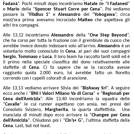
Fadanà
”. Pochi minuti dopo incontriamo
Natale
de “
I Fadanesi
”
e
Mario
della “
Spencer Stuart Corre per Cena
”
.
Poi vediamo
passare la “
FlixBus 1
”
e
Alessandro
dei “
Yokogawa
”, circa
mezz’ora prima avevamo incrociato
Matteo
che aspettava gli
altri tre compagni.
Alle 13,12 incontriamo
Alessandro
della “
One Step Beyond
”,
che ha corso per tutta la frazione con il grembiule da cuoco che
avrebbe invece dovuto indossare solo all’arrivo.
Alessandro
è un
volontario molto conosciuto in
Cena
, al pari dei suoi compagni
Sergio
,
Tommaso
e
Luca
. Il loro team ha raccolto tanti soldi ed è
il primo nella speciale classifica del dono relativamente alle
staffette di
Cena
. Ci fa sapere che se la raccolta avesse
raggiunto quota 2.000 euro, lui avrebbe fatto un fioretto
correndo con i capelli colorati di arancione.
Alle 13,13 vediamo arrivare Silvia dei “
BizAway Srl
”.
A seguire
ecco anche i “
BNI I Valori Milano Va di Corsa
” e “
Regionali per
Cena dell’Amicizia
”.
Alle 13,40 incontriamo la squadra delle
“
Cavalle
” le cui runner aspettano con ansia, nei pressi del
Consolato Svizzero,
Margherita
, la quarta staffettista. Una
manciata di minuti dopo ecco arrivare la “
Changee per Cena
dell’Amicizia
”
.
Chiudono poi i “
Cin’s+ G
”
,
l'ultima staffetta della
Cena
. Last, but not least.