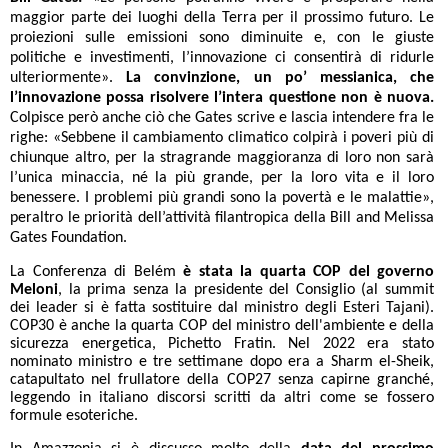
maggior parte dei luoghi della Terra per il prossimo futuro. Le
proiezioni sulle emissioni sono diminuite e, con le giuste
politiche e investimenti, l’innovazione ci consentirà di ridurle
ulteriormente».
La convinzione, un po’ messianica, che
l’innovazione possa risolvere l’intera questione non è nuova.
Colpisce però anche ciò che Gates scrive e lascia intendere fra le
righe: «Sebbene il cambiamento climatico colpirà i poveri più di
chiunque altro, per la stragrande maggioranza di loro non sarà
l’unica minaccia, né la più grande, per la loro vita e il loro
benessere. I problemi più grandi sono la povertà e le malattie»,
peraltro le priorità dell’attività filantropica della Bill and Melissa
Gates Foundation.
La Conferenza di Belém
è stata
la quarta COP del governo
Meloni
, la prima senza la presidente del Consiglio (al summit
dei leader si è fatta sostituire dal ministro degli Esteri Tajani).
COP30 è anche la quarta COP del ministro dell'ambiente e della
sicurezza energetica, Pichetto Fratin. Nel 2022 era stato
nominato ministro e tre settimane dopo era a Sharm el-Sheik,
catapultato nel frullatore della COP27 senza capirne granché,
leggendo in italiano discorsi scritti da altri come se fossero
formule esoteriche.