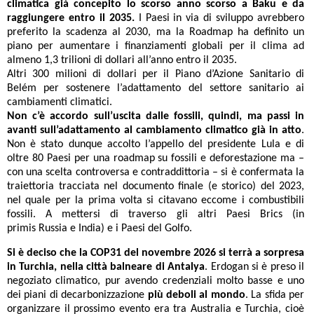
climatica già concepito lo scorso anno scorso a Baku e da
raggiungere entro il 2035.
I Paesi in via di sviluppo avrebbero
preferito la scadenza al 2030, ma la Roadmap ha definito un
piano per aumentare i finanziamenti globali per il clima ad
almeno 1,3 trilioni di dollari all’anno entro il 2035.
Altri 300 milioni di dollari per il Piano d’Azione Sanitario di
Belém per sostenere l’adattamento del settore sanitario ai
cambiamenti climatici.
Non c’è accordo sull’uscita dalle fossili, quindi, ma passi in
avanti sull’adattamento al cambiamento climatico già in atto
.
Non è stato dunque accolto l’appello del presidente Lula e di
oltre 80 Paesi per una roadmap su fossili e deforestazione ma –
con una scelta controversa e contraddittoria – si è confermata la
traiettoria tracciata nel documento finale (e storico) del 2023,
nel quale per la prima volta si citavano eccome i combustibili
fossili. A mettersi di traverso gli altri Paesi Brics (in
primis Russia e India) e i Paesi del Golfo.
Si è deciso che la COP31 del novembre 2026 si terrà a sorpresa
in Turchia, nella città balneare di Antalya
. Erdogan si è preso il
negoziato climatico, pur avendo credenziali molto basse e uno
dei piani di decarbonizzazione
più deboli al mondo
. La sfida per
organizzare il prossimo evento era tra Australia e Turchia, cioè