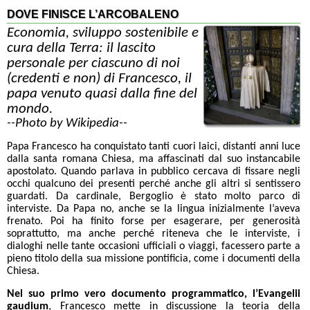
DOVE FINISCE L’ARCOBALENO
Economia, sviluppo sostenibile e
cura della Terra: il lascito
personale per ciascuno di noi
(credenti e non) di Francesco, il
papa venuto quasi dalla fine del
mondo.
--Photo by Wikipedia--
Papa Francesco ha conquistato tanti cuori laici, distanti anni luce
dalla santa romana Chiesa, ma affascinati dal suo instancabile
apostolato. Quando parlava in pubblico cercava di fissare negli
occhi qualcuno dei presenti perché anche gli altri si sentissero
guardati. Da cardinale, Bergoglio è stato molto parco di
interviste. Da Papa no, anche se la lingua inizialmente l’aveva
frenato. Poi ha finito forse per esagerare, per generosità
soprattutto, ma anche perché riteneva che le interviste, i
dialoghi nelle tante occasioni ufficiali o viaggi, facessero parte a
pieno titolo della sua missione pontificia, come i documenti della
Chiesa.
Nel suo primo vero documento programmatico, l’Evangelii
gaudium
, Francesco mette in discussione la teoria della