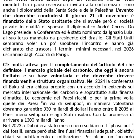
membri
. Tra i paesi osservatori invitati alla conferenza ci sono
anche i diplomatici della Santa Sede e della Palestina.
L’evento
che dovrebbe concludersi il giorno 21 di novembre è
finanziato dallo Stato ospitante
che si avvale però di società
private in qualità di sponsor. Il diplomatico Andrè Correa Do
Lago presiede la Conferenza ed è stato nominato da Ignazio Lula,
al suo terzo mandato da presidente del Brasile. Gli Stati Uniti
sembrano voler un po’ snobbare l’incontro e hanno già
dichiarato che trascorsi i termini minimi necessari, nel 2026
usciranno dagli Accordi di Parigi.
C’è molta attesa per il completamento dell’articolo 6.4 che
definisce il mercato globale del carbonio, che oggi è ancora
limitato e su base volontaria e che dovrebbe ricevere
finanziamenti e struttura organizzativa.
Nel 2024 la conferenza
di Baku si era chiusa proprio con un accordo in extremis sul
mercato internazionale del carbonio e soprattutto sulla finanza
climatica. Le economie dei Paesi ricchi, e per la prima volta
quelle dei Paesi “in via di sviluppo”, in maniera volontaria
dovranno garantire 330 miliardi di dollari l’anno entro il 2035 ai
Paesi meno sviluppati e agli Stati insulari. Con la promessa di
arrivare a 1300 miliardi l’anno.
Nel 2023 a Dubai era stato messo nero su bianco il “phase out “
dai fossili, senza però stabilire flussi finanziari adeguati, obiettivi
chiari su adattamento e mitigazione. Per alcuni un “accordo