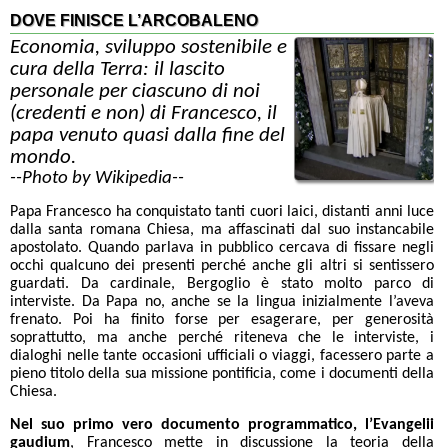
DOVE FINISCE L’ARCOBALENO
Economia, sviluppo sostenibile e
cura della Terra: il lascito
personale per ciascuno di noi
(credenti e non) di Francesco, il
papa venuto quasi dalla fine del
mondo.
--Photo by Wikipedia--
Papa Francesco ha conquistato tanti cuori laici, distanti anni luce
dalla santa romana Chiesa, ma affascinati dal suo instancabile
apostolato. Quando parlava in pubblico cercava di fissare negli
occhi qualcuno dei presenti perché anche gli altri si sentissero
guardati. Da cardinale, Bergoglio è stato molto parco di
interviste. Da Papa no, anche se la lingua inizialmente l’aveva
frenato. Poi ha finito forse per esagerare, per generosità
soprattutto, ma anche perché riteneva che le interviste, i
dialoghi nelle tante occasioni ufficiali o viaggi, facessero parte a
pieno titolo della sua missione pontificia, come i documenti della
Chiesa.
Nel suo primo vero documento programmatico, l’Evangelii
gaudium
, Francesco mette in discussione la teoria della