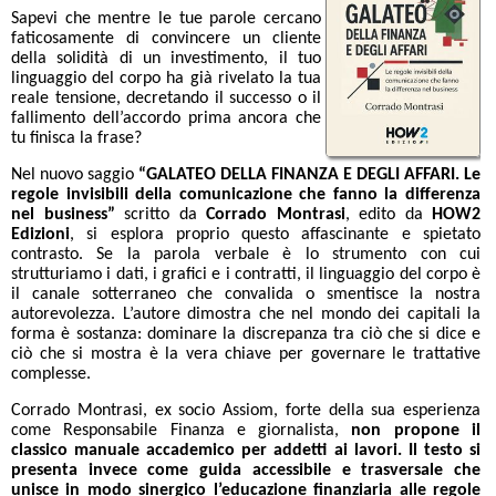
Sapevi che mentre le tue parole cercano
faticosamente di convincere un cliente
della solidità di un investimento, il tuo
linguaggio del corpo ha già rivelato la tua
reale tensione, decretando il successo o il
fallimento dell’accordo prima ancora che
tu finisca la frase?
Nel nuovo saggio
“GALATEO DELLA FINANZA E DEGLI AFFARI. Le
regole invisibili della comunicazione che fanno la differenza
nel business”
scritto da
Corrado Montrasi
, edito da
HOW2
Edizioni
, si esplora proprio questo affascinante e spietato
contrasto. Se la parola verbale è lo strumento con cui
strutturiamo i dati, i grafici e i contratti, il linguaggio del corpo è
il canale sotterraneo che convalida o smentisce la nostra
autorevolezza. L’autore dimostra che nel mondo dei capitali la
forma è sostanza: dominare la discrepanza tra ciò che si dice e
ciò che si mostra è la vera chiave per governare le trattative
complesse.
Corrado Montrasi, ex socio Assiom, forte della sua esperienza
come Responsabile Finanza e giornalista,
non propone il
classico manuale accademico per addetti ai lavori. Il testo si
presenta invece come guida accessibile e trasversale che
unisce in modo sinergico l’educazione finanziaria alle regole