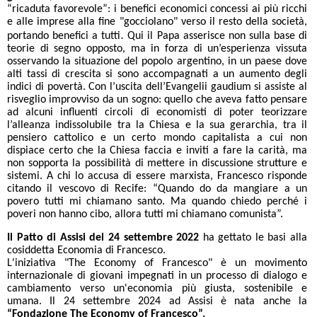
“ricaduta favorevole”: i benefici economici concessi ai più ricchi
e alle imprese alla fine "gocciolano" verso il resto della società,
.
portando benefici a tutti
Qui il Papa asserisce non sulla base di
teorie di segno opposto, ma in forza di un’esperienza vissuta
osservando la situazione del popolo argentino, in un paese dove
alti tassi di crescita si sono accompagnati a un aumento degli
indici di povertà. Con l’uscita dell’Evangelii gaudium si assiste al
risveglio improvviso da un sogno: quello che aveva fatto pensare
ad alcuni influenti circoli di economisti di poter teorizzare
l’alleanza indissolubile tra la Chiesa e la sua gerarchia, tra il
pensiero cattolico e un certo mondo capitalista a cui non
dispiace certo che la Chiesa faccia e inviti a fare la carità, ma
non sopporta la possibilità di mettere in discussione strutture e
sistemi. A chi lo accusa di essere marxista, Francesco risponde
citando il vescovo di Recife: “Quando do da mangiare a un
povero tutti mi chiamano santo. Ma quando chiedo perché i
poveri non hanno cibo, allora tutti mi chiamano comunista”.
Il Patto di Assisi del 24 settembre 2022
ha gettato le basi alla
cosiddetta Economia di Francesco.
L'iniziativa "The Economy of Francesco" è un movimento
internazionale di giovani impegnati in un processo di dialogo e
cambiamento verso un'economia più giusta, sostenibile e
umana. Il 24 settembre 2024 ad Assisi è nata anche la
“Fondazione The Economy of Francesco”.