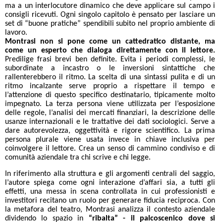
ma a un interlocutore dinamico che deve applicare sul campo i
consigli ricevuti. Ogni singolo capitolo è pensato per lasciare un
set di “buone pratiche” spendibili subito nel proprio ambiente di
lavoro.
Montrasi non si pone come un cattedratico distante, ma
come un esperto che dialoga direttamente con il lettore.
Predilige frasi brevi ben definite. Evita i periodi complessi, le
subordinate a incastro o le inversioni sintattiche che
rallenterebbero il ritmo. La scelta di una sintassi pulita e di un
ritmo incalzante serve proprio a rispettare il tempo e
l’attenzione di questo specifico destinatario, tipicamente molto
impegnato. La terza persona viene utilizzata per l’esposizione
delle regole, l’analisi dei mercati finanziari, la descrizione delle
usanze internazionali e le trattative dei dati sociologici. Serve a
dare autorevolezza, oggettività e rigore scientifico. La prima
persona plurale viene usata invece in chiave inclusiva per
coinvolgere il lettore. Crea un senso di cammino condiviso e di
comunità aziendale tra chi scrive e chi legge.
In riferimento alla struttura e gli argomenti centrali del saggio,
l’autore spiega come ogni interazione d’affari sia, a tutti gli
effetti, una messa in scena controllata in cui professionisti e
investitori recitano un ruolo per generare fiducia reciproca. Con
la metafora del teatro, Montrasi analizza il contesto aziendale
dividendo lo spazio in
“ribalta” - il palcoscenico dove si