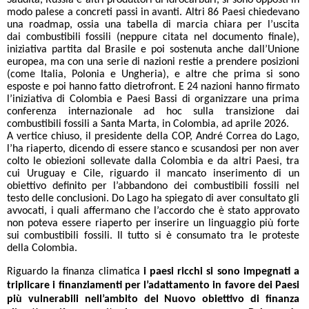
Saudita, Russia e altri produttori di idrocarburi, si sono opposti in
modo palese a concreti passi in avanti. Altri 86 Paesi chiedevano
una roadmap, ossia una tabella di marcia chiara per l’uscita
dai combustibili fossili (neppure citata nel documento finale),
iniziativa partita dal Brasile e poi sostenuta anche dall’Unione
europea, ma con una serie di nazioni restie a prendere posizioni
(come Italia, Polonia e Ungheria), e altre che prima si sono
esposte e poi hanno fatto dietrofront. E 24 nazioni hanno firmato
l’iniziativa di Colombia e Paesi Bassi di organizzare una prima
conferenza internazionale ad hoc sulla transizione dai
combustibili fossili a Santa Marta, in Colombia, ad aprile 2026.
A vertice chiuso, il presidente della COP, André Correa do Lago,
l’ha riaperto, dicendo di essere stanco e scusandosi per non aver
colto le obiezioni sollevate dalla Colombia e da altri Paesi, tra
cui Uruguay e Cile, riguardo il mancato inserimento di un
obiettivo definito per l’abbandono dei combustibili fossili nel
testo delle conclusioni. Do Lago ha spiegato di aver consultato gli
avvocati, i quali affermano che l’accordo che è stato approvato
non poteva essere riaperto per inserire un linguaggio più forte
sui combustibili fossili. Il tutto si è consumato tra le proteste
della Colombia.
Riguardo la finanza climatica
i paesi ricchi si sono impegnati a
triplicare i finanziamenti per l’adattamento in favore dei Paesi
più vulnerabili nell’ambito del Nuovo obiettivo di finanza