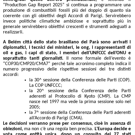
“Production Gap Report 2025” si continua a programmare una
produzione di combustibili fossili più del doppio di quanto sia
coerente con gli obiettivi degli Accordi di Parigi. Servirebbero
invece politiche climatiche ambiziose e soprattutto più in
generale servirebbero obiettivi crescenti e strumenti adeguati a
realizzarli.
A Belém città dello stato brasiliano del Parà sono arrivati i
diplomatici, i tecnici dei ministeri, le ong, i rappresentanti di
oil e gas, i capi di stato, i membri dell’UNFCCC dell’ONU e
soprattutto tanti giornalisti.
Il nome formale dell’evento è
“COP30/CMP20/CMA7” perché tale acronimo completo indica il
numero progressivo delle rispettive sessioni dei tre distinti
accordi:
la 30^ sessione della Conferenza delle Parti (COP).
La COP UNFCCC;
la 20^ sessione della Conferenza delle Parti
aderenti al Protocollo di Kyoto (CMP). La CMP
nasce nel 1997 ma vede la prima sessione solo nel
2005;
la 7^ sessione della Conferenza delle Parti aderenti
all’Accordo di Parigi (CMA).
Le decisioni verranno prese per consensus, cioè in assenza di
obiezioni,
ma non c’è una regola ben precisa.
L’Europa decide e
vota come entità unica, dopo un consulto dei 27 stati