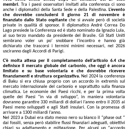
membri
. Tra i paesi osservatori invitati alla conferenza ci sono
anche i diplomatici della Santa Sede e della Palestina.
L’evento
che dovrebbe concludersi il giorno 21 di novembre è
finanziato dallo Stato ospitante
che si avvale però di società
private in qualità di sponsor. Il diplomatico Andrè Correa Do
Lago presiede la Conferenza ed è stato nominato da Ignazio Lula,
al suo terzo mandato da presidente del Brasile. Gli Stati Uniti
sembrano voler un po’ snobbare l’incontro e hanno già
dichiarato che trascorsi i termini minimi necessari, nel 2026
usciranno dagli Accordi di Parigi.
C’è molta attesa per il completamento dell’articolo 6.4 che
definisce il mercato globale del carbonio, che oggi è ancora
limitato e su base volontaria e che dovrebbe ricevere
finanziamenti e struttura organizzativa.
Nel 2024 la conferenza
di Baku si era chiusa proprio con un accordo in extremis sul
mercato internazionale del carbonio e soprattutto sulla finanza
climatica. Le economie dei Paesi ricchi, e per la prima volta
quelle dei Paesi “in via di sviluppo”, in maniera volontaria
dovranno garantire 330 miliardi di dollari l’anno entro il 2035 ai
Paesi meno sviluppati e agli Stati insulari. Con la promessa di
arrivare a 1300 miliardi l’anno.
Nel 2023 a Dubai era stato messo nero su bianco il “phase out “
dai fossili, senza però stabilire flussi finanziari adeguati, obiettivi
chiari su adattamento e mitigazione. Per alcuni un “accordo