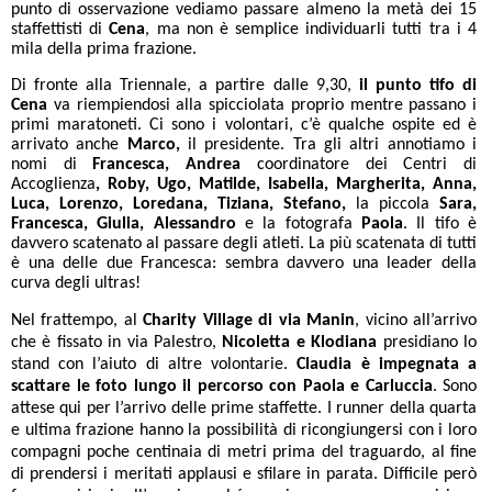
punto di osservazione vediamo passare almeno la metà dei 15
staffettisti di
Cena
, ma non è semplice individuarli tutti tra i 4
mila della prima frazione.
Di fronte alla Triennale, a partire dalle 9,30,
il punto tifo di
Cena
va riempiendosi alla spicciolata proprio mentre passano i
primi maratoneti. Ci sono i volontari, c’è qualche ospite ed è
arrivato anche
Marco,
il presidente. Tra gli altri annotiamo i
nomi di
Francesca, Andrea
coordinatore dei Centri di
Accoglienza
, Roby, Ugo, Matilde, Isabella, Margherita, Anna,
Luca, Lorenzo, Loredana, Tiziana, Stefano,
la piccola
Sara,
Francesca, Giulia, Alessandro
e la fotografa
Paola
. Il tifo è
davvero scatenato al passare degli atleti. La più scatenata di tutti
è una delle due Francesca: sembra davvero una leader della
curva degli ultras!
Nel frattempo, al
Charity Village di via Manin
, vicino all’arrivo
che è fissato in via Palestro,
Nicoletta e Klodiana
presidiano lo
stand con l’aiuto di altre volontarie.
Claudia è impegnata a
scattare le foto lungo il percorso con Paola e Carluccia
. Sono
attese qui per l’arrivo delle prime staffette. I runner della quarta
e ultima frazione hanno la possibilità di ricongiungersi con i loro
compagni poche centinaia di metri prima del traguardo, al fine
di prendersi i meritati applausi e sfilare in parata. Difficile però