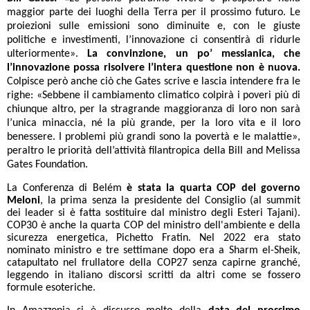
maggior parte dei luoghi della Terra per il prossimo futuro. Le
proiezioni sulle emissioni sono diminuite e, con le giuste
politiche e investimenti, l’innovazione ci consentirà di ridurle
ulteriormente».
La convinzione, un po’ messianica, che
l’innovazione possa risolvere l’intera questione non è nuova.
Colpisce però anche ciò che Gates scrive e lascia intendere fra le
righe: «Sebbene il cambiamento climatico colpirà i poveri più di
chiunque altro, per la stragrande maggioranza di loro non sarà
l’unica minaccia, né la più grande, per la loro vita e il loro
benessere. I problemi più grandi sono la povertà e le malattie»,
peraltro le priorità dell’attività filantropica della Bill and Melissa
Gates Foundation.
La Conferenza di Belém
è stata
la quarta COP del governo
Meloni
, la prima senza la presidente del Consiglio (al summit
dei leader si è fatta sostituire dal ministro degli Esteri Tajani).
COP30 è anche la quarta COP del ministro dell'ambiente e della
sicurezza energetica, Pichetto Fratin. Nel 2022 era stato
nominato ministro e tre settimane dopo era a Sharm el-Sheik,
catapultato nel frullatore della COP27 senza capirne granché,
leggendo in italiano discorsi scritti da altri come se fossero
formule esoteriche.