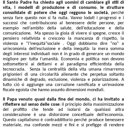
Il Santo Padre ha chiesto agli uomini di
cambiare gli stili di
vita, i modelli di produzione e di consumo
le strutture
,
consolidate di potere che oggi reggono le società
, perché
senza fare questo non si fa nulla. Vanno lodati i progressi e i
successi che contribuiscono al benessere delle persone, per
esempio nell’ambito della salute, dell’educazione e della
comunicazione. Ma spesso la gioia di vivere si spegne, cresce il
pensiero relativista e crescono la mancanza di rispetto, la
violenza e “l’inequità”sociale . Oggi dobbiamo dire “no” a
un’economia dell’esclusione e della inequità: la mera somma
degli interessi individuali non è in grado di generare un mondo
migliore per tutta l’umanità. Economia e politica non devono
sottomettersi ai dettami e al paradigma efficientista della
tecnocrazia. Senza la centralità della vita umana rimarremo
prigionieri di una circolarità alienante che perpetua soltanto
dinamiche di degrado, esclusione, violenza e polarizzazione. A
tutto ciò si aggiunge una corruzione ramificata e un’evasione
fiscale egoista che hanno assunto dimensioni mondiali.
Il Papa venuto quasi dalla fine del mondo, ci ha invitato a
riflettere sul senso delle cose
: il principio della massimizzazione
del profitto che tende ad isolarsi da qualsiasi altra
considerazione è una distorsione concettuale dell’economia.
Questo capitalismo è contraddittorio perché produce benessere
materiale, ma confonde mezzi e fini e si prefigge di rendere