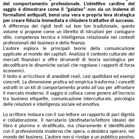
del comportamento professionale. L’obiettivo cardine del
saggio è dimostrare come il “galateo” non sia un insieme di
formalismi antiquati, bensì una vera e propria leva strategica
per creare fiducia immediata e chiudere trattative di successo
.
A differenza dei rigidi testi sul bon ton tradizionale, questo
volume si propone come un libretto di istruzioni per coniugare
stile, competenza tecnica e intelligenza relazionale nei contesti
professionali del business e della finanza.
L’autore esplora le principali teorie della comunicazione
applicate al mondo dei capitali. Analizza il contesto culturale dei
mercati finanziari e offre strumenti di teoria sociologica per
decodificare le dinamiche sociali che regolano i rapporti di forza
economici.
Il testo si arricchisce di aneddoti reali, casi quotidiani ed esempi
concreti. La dimensione pratica ed empirica trasforma i concetti
astratti in un kit di comportamento pronto all’uso per affrontare
il mercato moderno. Il saggio si colloca come genere all’incrocio
tra business etiquette, comunicazione interculturale, psicologia
delle relazioni e intelligenza sociale ed emotiva.
Lo scrittore instaura con il suo lettore un rapporto di pari dignità
e collaborazione. Il narratario (destinatario/lettore ideale) del
libro è plurimo e stratificato, ma chiaramente è identificabile
con il professionista moderno che opera, o desidera operare, nel
mondo del business. L’autore non si rivolge a un pubblico passivo,