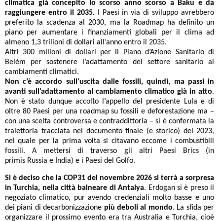
climatica già concepito lo scorso anno scorso a Baku e da
raggiungere entro il 2035.
I Paesi in via di sviluppo avrebbero
preferito la scadenza al 2030, ma la Roadmap ha definito un
piano per aumentare i finanziamenti globali per il clima ad
almeno 1,3 trilioni di dollari all’anno entro il 2035.
Altri 300 milioni di dollari per il Piano d’Azione Sanitario di
Belém per sostenere l’adattamento del settore sanitario ai
cambiamenti climatici.
Non c’è accordo sull’uscita dalle fossili, quindi, ma passi in
avanti sull’adattamento al cambiamento climatico già in atto
.
Non è stato dunque accolto l’appello del presidente Lula e di
oltre 80 Paesi per una roadmap su fossili e deforestazione ma –
con una scelta controversa e contraddittoria – si è confermata la
traiettoria tracciata nel documento finale (e storico) del 2023,
nel quale per la prima volta si citavano eccome i combustibili
fossili. A mettersi di traverso gli altri Paesi Brics (in
primis Russia e India) e i Paesi del Golfo.
Si è deciso che la COP31 del novembre 2026 si terrà a sorpresa
in Turchia, nella città balneare di Antalya
. Erdogan si è preso il
negoziato climatico, pur avendo credenziali molto basse e uno
dei piani di decarbonizzazione
più deboli al mondo
. La sfida per
organizzare il prossimo evento era tra Australia e Turchia, cioè