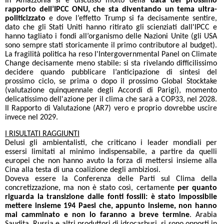
In Amazzonia si è discusso molto della
data del prossimo
rapporto dell’IPCC ONU, che sta diventando un tema ultra-
politicizzato
e dove l’effetto Trump si fa decisamente sentire,
dato che gli Stati Uniti hanno ritirato gli scienziati dall'IPCC e
hanno tagliato i fondi all’organismo delle Nazioni Unite (gli USA
sono sempre stati storicamente il primo contributore al budget).
La fragilità politica ha reso l'Intergovernmental Panel on Climate
Change decisamente meno stabile: si sta rivelando difficilissimo
decidere quando pubblicare l’anticipazione di sintesi del
prossimo ciclo, se prima o dopo il prossimo Global Stocktake
(valutazione quinquennale degli Accordi di Parigi), momento
delicatissimo dell'azione per il clima che sarà a COP33, nel 2028.
Il Rapporto di Valutazione (AR7) vero e proprio dovrebbe uscire
invece nel 2029.
I RISULTATI RAGGIUNTI
Delusi gli ambientalisti, che criticano i leader mondiali per
essersi limitati al minimo indispensabile, a partire da quelli
europei che non hanno avuto la forza di mettersi insieme alla
Cina alla testa di una coalizione degli ambiziosi.
Doveva essere la Conferenza delle Parti sul Clima della
concretizzazione, ma non è stato così, certamente
per quanto
riguarda la transizione dalle fonti fossili: è stato impossibile
mettere insieme 194 Paesi che, appunto insieme, non hanno
mai camminato e non lo faranno a breve
termine
. Arabia