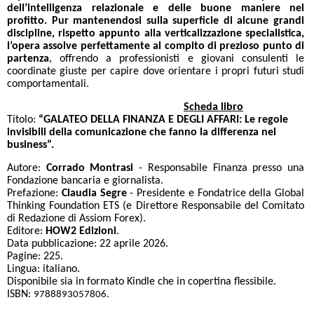
dell’intelligenza relazionale e delle buone maniere nel
profitto.
Pur mantenendosi sulla superficie di alcune grandi
discipline, rispetto appunto alla verticalizzazione specialistica,
l’opera assolve perfettamente al compito di prezioso punto di
partenza
, offrendo a professionisti e giovani consulenti le
coordinate giuste per capire dove orientare i propri futuri studi
comportamentali.
Scheda libro
Titolo:
“GALATEO DELLA FINANZA E DEGLI AFFARI: Le regole
invisibili della comunicazione che fanno la differenza nel
business”.
Autore:
Corrado Montrasi
- Responsabile Finanza presso una
Fondazione bancaria e giornalista.
Prefazione:
Claudia Segre
- Presidente e Fondatrice della Global
Thinking Foundation ETS (e Direttore Responsabile del Comitato
di Redazione di Assiom Forex).
Editore:
HOW2 Edizioni
.
Data pubblicazione: 22 aprile 2026.
Pagine: 225.
Lingua: italiano.
Disponibile sia in formato Kindle che in copertina flessibile.
ISBN:
9788893057806.