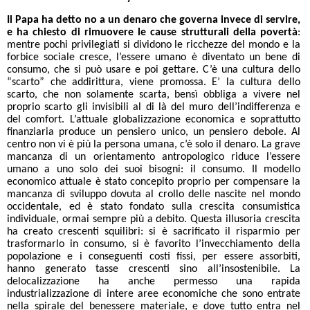
Il Papa ha detto no a un denaro che governa invece di servire,
e ha chiesto di rimuovere le cause strutturali della povertà
:
mentre pochi privilegiati si dividono le ricchezze del mondo e la
forbice sociale cresce, l’essere umano è diventato un bene di
consumo, che si può usare e poi gettare. C’è una cultura dello
“scarto” che addirittura, viene promossa. E’ la cultura dello
scarto, che non solamente scarta, bensì obbliga a vivere nel
proprio scarto gli invisibili al di là del muro dell’indifferenza e
del comfort. L’attuale globalizzazione economica e soprattutto
finanziaria produce un pensiero unico, un pensiero debole. Al
centro non vi è più la persona umana, c’è solo il denaro. La grave
mancanza di un orientamento antropologico riduce l’essere
umano a uno solo dei suoi bisogni: il consumo. Il modello
economico attuale è stato concepito proprio per compensare la
mancanza di sviluppo dovuta al crollo delle nascite nel mondo
occidentale, ed è stato fondato sulla crescita consumistica
individuale, ormai sempre più a debito. Questa illusoria crescita
ha creato crescenti squilibri: si è sacrificato il risparmio per
trasformarlo in consumo, si è favorito l’invecchiamento della
popolazione e i conseguenti costi fissi, per essere assorbiti,
hanno generato tasse crescenti sino all’insostenibile. La
delocalizzazione ha anche permesso una rapida
industrializzazione di intere aree economiche che sono entrate
nella spirale del benessere materiale, e dove tutto entra nel