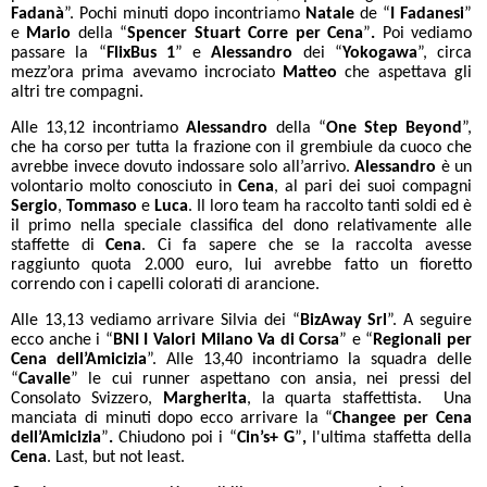
Fadanà
”. Pochi minuti dopo incontriamo
Natale
de “
I Fadanesi
”
e
Mario
della “
Spencer Stuart Corre per Cena
”
.
Poi vediamo
passare la “
FlixBus 1
”
e
Alessandro
dei “
Yokogawa
”, circa
mezz’ora prima avevamo incrociato
Matteo
che aspettava gli
altri tre compagni.
Alle 13,12 incontriamo
Alessandro
della “
One Step Beyond
”,
che ha corso per tutta la frazione con il grembiule da cuoco che
avrebbe invece dovuto indossare solo all’arrivo.
Alessandro
è un
volontario molto conosciuto in
Cena
, al pari dei suoi compagni
Sergio
,
Tommaso
e
Luca
. Il loro team ha raccolto tanti soldi ed è
il primo nella speciale classifica del dono relativamente alle
staffette di
Cena
. Ci fa sapere che se la raccolta avesse
raggiunto quota 2.000 euro, lui avrebbe fatto un fioretto
correndo con i capelli colorati di arancione.
Alle 13,13 vediamo arrivare Silvia dei “
BizAway Srl
”.
A seguire
ecco anche i “
BNI I Valori Milano Va di Corsa
” e “
Regionali per
Cena dell’Amicizia
”.
Alle 13,40 incontriamo la squadra delle
“
Cavalle
” le cui runner aspettano con ansia, nei pressi del
Consolato Svizzero,
Margherita
, la quarta staffettista. Una
manciata di minuti dopo ecco arrivare la “
Changee per Cena
dell’Amicizia
”
.
Chiudono poi i “
Cin’s+ G
”
,
l'ultima staffetta della
Cena
. Last, but not least.