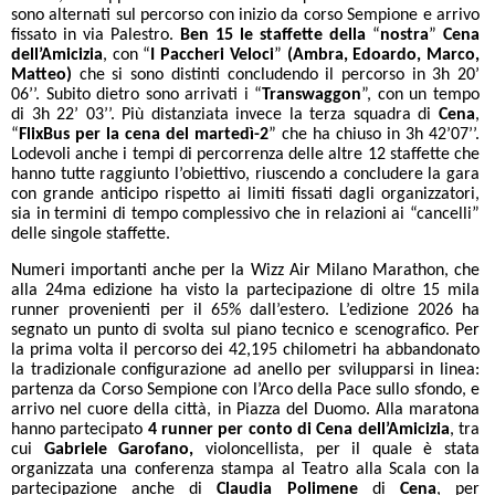
sono alternati sul percorso con inizio da corso Sempione e arrivo
fissato in via Palestro.
Ben 15 le staffette della
“
nostra
”
Cena
dell’Amicizia
, con “
I Paccheri Veloci
”
(Ambra, Edoardo, Marco,
Matteo)
che si sono distinti concludendo il percorso in 3h 20’
06’’. Subito dietro sono arrivati i “
Transwaggon
”, con un tempo
di 3h 22’ 03’’. Più distanziata invece la terza squadra di
Cena
,
“
FlixBus per la cena del martedì-2
” che ha chiuso in 3h 42’07’’.
Lodevoli anche i tempi di percorrenza delle altre 12 staffette che
hanno tutte raggiunto l’obiettivo, riuscendo a concludere la gara
con grande anticipo rispetto ai limiti fissati dagli organizzatori,
sia in termini di tempo complessivo che in relazioni ai “cancelli”
delle singole staffette.
Numeri importanti anche per la Wizz Air Milano Marathon, che
alla 24ma edizione ha visto la partecipazione di oltre 15 mila
runner provenienti per il 65% dall’estero. L’edizione 2026 ha
segnato un punto di svolta sul piano tecnico e scenografico. Per
la prima volta il percorso dei 42,195 chilometri ha abbandonato
la tradizionale configurazione ad anello per svilupparsi in linea:
partenza da Corso Sempione con l’Arco della Pace sullo sfondo, e
arrivo nel cuore della città, in Piazza del Duomo. Alla maratona
hanno partecipato
4 runner per conto di Cena dell’Amicizia
, tra
cui
Gabriele Garofano,
violoncellista, per il quale è stata
organizzata una conferenza stampa al Teatro alla Scala con la
partecipazione anche di
Claudia Polimene
di
Cena
, per