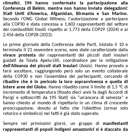
climatici, 194 hanno confermato la partecipazione alla
Conferenza di Belém
,
mentre
non hanno inviato delegazioni:
Stati Uniti d’America, Afganistan, Birmania e San Marino.
Secondo l’ONG Global Witness, l'autorizzazione a partecipare
alla COP30 è stata concessa a 1.602 rappresentanti del settore
dei combustibili fossili rispetto ai 1.773 della COP29 (2024) e ai
2.456 della COP28 (2023).
Le prime giornate della Conferenza delle Parti, iniziata il 10 e
terminata il 21 novembre scorso, sono state caratterizzate dalla
vivace protesta
dei rappresentanti dei piccoli stati insulari
guidati da Toiata Apelu-Uili, coordinatore per la mitigazione
dell'Alleanza dei piccoli stati insulari
(Aosis). Hanno provato a
farsi ascoltare, raggiungendo però solo un evento collaterale
della COP30 e non l’assemblea dei partecipanti, cercando di
ribadire che è in pericolo la loro sopravvivenza
e quella di
intere aree del Globo.
Hanno ribadito come il limite di 1,5 °C di
incremento di temperatura (fissato dieci anni fa dagli Accordi di
Parigi e sottoscritti da 195 Stati) sia “un’ancora di salvezza” e
hanno chiesto al mondo di rispettarlo in un clima di crescente
preoccupazione, dovuto al fatto che l’obiettivo (ormai solo
retorico e simbolico) nei fatti è già stato superato.
Sempre nei primissimi giorni, un gruppo di
manifestanti
rappresentanti di popoli indigeni amazzonici si è staccato da