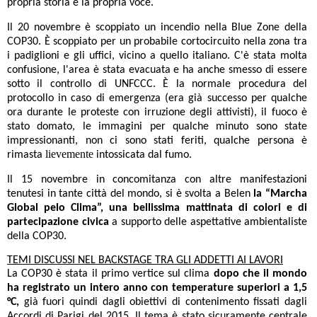
propria storia e la propria voce.
Il 20 novembre è scoppiato un incendio nella Blue Zone della
COP30. È scoppiato per un probabile cortocircuito nella zona tra
i padiglioni e gli uffici, vicino a quello italiano.
C'è stata molta
confusione, l'area è stata evacuata e ha anche smesso di essere
sotto il controllo di UNFCCC. È la normale procedura del
protocollo in caso di emergenza (era già successo per qualche
ora durante le proteste con irruzione degli attivisti), il fuoco è
stato domato, le immagini per qualche minuto sono state
impressionanti
, non ci sono stati feriti, qualche persona è
lievemente
rimasta
intossicata dal fumo.
Il 15 novembre in concomitanza con altre manifestazioni
tenutesi in tante città del mondo, si è svolta a Belen
la “Marcha
Global pelo Clima”, una bellissima mattinata di colori e di
partecipazione civica
a supporto delle aspettative ambientaliste
della COP30.
TEMI DISCUSSI NEL BACKSTAGE TRA GLI ADDETTI AI LAVORI
La COP30 è stata il primo vertice sul clima
dopo che il mondo
ha registrato un intero anno con temperature superiori a 1,5
°C,
già fuori quindi dagli obiettivi di contenimento fissati dagli
Accordi di Parigi del 2015. Il tema è stato sicuramente centrale