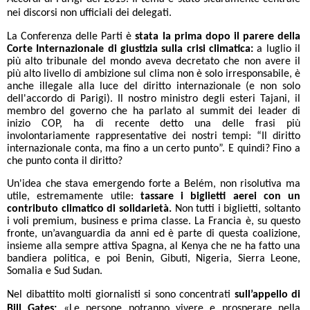
nei discorsi non ufficiali dei delegati.
La Conferenza delle Parti è
stata la prima dopo il parere della
Corte Internazionale di giustizia sulla crisi climatica:
a luglio il
più alto tribunale del mondo aveva decretato che non avere il
più alto livello di ambizione sul clima non è solo irresponsabile, è
anche illegale alla luce del diritto internazionale (e non solo
dell'accordo di Parigi). Il nostro ministro degli esteri Tajani, il
membro del governo che ha parlato al summit dei leader di
inizio COP, ha di recente detto una delle frasi più
involontariamente rappresentative dei nostri tempi: “Il diritto
internazionale conta, ma fino a un certo punto”. E quindi? Fino a
che punto conta il diritto?
Un'idea che stava emergendo forte a Belém, non risolutiva ma
utile, estremamente utile:
tassare i biglietti aerei con un
contributo climatico di solidarietà.
Non tutti i biglietti, soltanto
i voli premium, business e prima classe. La Francia è, su questo
fronte, un’avanguardia da anni ed è parte di questa coalizione,
insieme alla sempre attiva Spagna, al Kenya che ne ha fatto una
bandiera politica, e poi Benin, Gibuti, Nigeria, Sierra Leone,
Somalia e Sud Sudan.
Nel dibattito molti giornalisti si sono concentrati
sull’appello di
Bill Gates:
«Le persone potranno vivere e prosperare nella