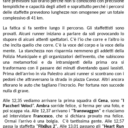
fare previsioni sull’orario perché non si conoscono con precisione
tempistiche e capacità degli atleti e soprattutto perché i percorsi
delle staffette prevedono lunghezze non omogenee per un totale
complessivo di 41 km.
La fatica si fa sentire lungo il percorso. Gli staffettisti sono
provati. Alcuni runner iniziano a parlare da soli provocando lo
stupore di alcuni attenti spettatori. C’è l’io che corre e l’altro io
che incita quello che corre. C’è la voce del corpo e la voce della
mente. La stanchezza non risparmia nemmeno gli addetti della
Polizia Municipale e gli organizzatori dell’evento, che subiscono
una metamorfosi e da intransigenti della prima ora si
trasformano con il passare dei minuti diventando quasi lassisti.
Prima dell’arrivo in via Palestro alcuni runner si scontrano con i
pedoni che attraversano la strada in piazza Cavour. Altri ancora
sfiorano le auto che tagliano l’incrocio. Per fortuna non succede
nulla di grave.
Alle 12,35 vediamo arrivare la prima squadra di
Cena
, sono “
I
Paccheri Veloci
”.
Ambra
sorride felice, si ferma per una foto, e
poi scappa via.
Alle 12,37 arrivano i “
Transwaggon
” e riusciamo
ad intervistare
Francesco
, che si dichiara provato ma felice.
Ormai l’arrivo è una bolgia. C’è tantissima gente. Alle 12,57
passa la staffetta “
FlixBus 2
”
.
Alle 13,01 passano gli “
Heart Run