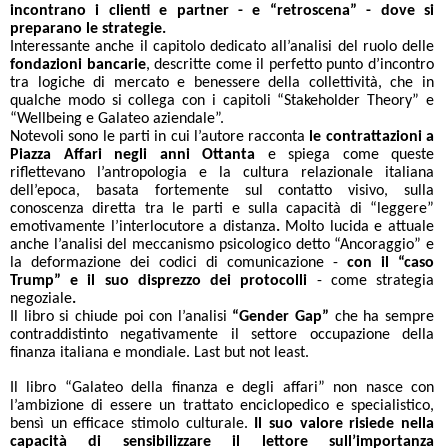
incontrano i clienti e partner - e “retroscena” - dove si
preparano le strategie.
Interessante anche il capitolo dedicato all’analisi del ruolo delle
fondazioni bancarie
, descritte come il perfetto punto d’incontro
tra logiche di mercato e benessere della collettività, che in
qualche modo si collega con i capitoli “Stakeholder Theory” e
“Wellbeing e Galateo aziendale”.
Notevoli sono le parti in cui l’autore racconta
le contrattazioni a
Piazza Affari negli anni Ottanta
e spiega come queste
riflettevano l’antropologia e la cultura relazionale italiana
dell’epoca, basata fortemente sul contatto visivo, sulla
conoscenza diretta tra le parti e sulla capacità di “leggere”
emotivamente l’interlocutore a distanza
.
Molto lucida e attuale
anche l’analisi del meccanismo psicologico detto “Ancoraggio” e
la deformazione dei codici di comunicazione -
con il “caso
Trump” e il suo disprezzo dei protocolli
-
come strategia
negoziale
.
Il libro si chiude poi con l’analisi
“Gender Gap”
che ha sempre
contraddistinto negativamente il settore occupazione della
finanza italiana e mondiale. Last but not least.
Il libro “Galateo della finanza e degli affari” non nasce con
l’ambizione di essere un trattato enciclopedico e specialistico,
bensì un efficace stimolo culturale.
Il suo valore risiede nella
capacità di sensibilizzare il lettore sull’importanza