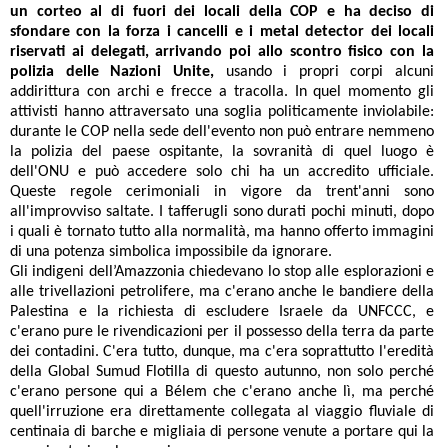
un corteo al di fuori dei locali della COP e ha deciso di
sfondare con la forza i cancelli e i metal detector dei locali
riservati ai delegati, arrivando poi allo scontro fisico con la
polizia delle Nazioni Unite,
usando i propri corpi alcuni
addirittura con archi e frecce a tracolla. In quel momento gli
attivisti hanno attraversato una soglia politicamente inviolabile:
durante le COP nella sede dell'evento non può entrare nemmeno
la polizia del paese ospitante, la sovranità di quel luogo è
dell'ONU e può accedere solo chi ha un accredito ufficiale.
Queste regole cerimoniali in vigore da trent'anni sono
all'improvviso saltate. I tafferugli sono durati pochi minuti, dopo
i quali è tornato tutto alla normalità, ma hanno offerto immagini
di una potenza simbolica impossibile da ignorare.
Gli indigeni dell’Amazzonia chiedevano lo stop alle esplorazioni e
alle trivellazioni petrolifere, ma c'erano anche le bandiere della
Palestina e la richiesta di escludere Israele da UNFCCC, e
c'erano pure le rivendicazioni per il possesso della terra da parte
dei contadini. C'era tutto, dunque, ma c'era soprattutto l'eredità
della Global Sumud Flotilla di questo autunno, non solo perché
c'erano persone qui a Bélem che c'erano anche lì, ma perché
quell'irruzione era direttamente collegata al viaggio fluviale di
centinaia di barche e migliaia di persone venute a portare qui la