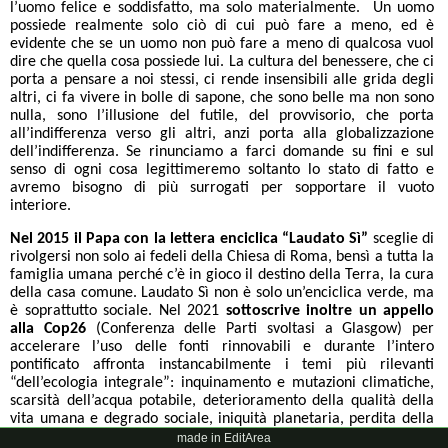
l’uomo felice e soddisfatto, ma solo materialmente. Un uomo
possiede realmente solo ciò di cui può fare a meno, ed è
evidente che se un uomo non può fare a meno di qualcosa vuol
dire che quella cosa possiede lui. La cultura del benessere, che ci
porta a pensare a noi stessi, ci rende insensibili alle grida degli
altri, ci fa vivere in bolle di sapone, che sono belle ma non sono
nulla, sono l’illusione del futile, del provvisorio, che porta
all’indifferenza verso gli altri, anzi porta alla globalizzazione
dell’indifferenza. Se rinunciamo a farci domande su fini e sul
senso di ogni cosa legittimeremo soltanto lo stato di fatto e
avremo bisogno di più surrogati per sopportare il vuoto
interiore.
Nel 2015 il Papa con la lettera enciclica “Laudato Sì”
sceglie di
rivolgersi non solo ai fedeli della Chiesa di Roma, bensì a tutta la
famiglia umana perché c’è in gioco il destino della Terra, la cura
della casa comune. Laudato Sì non è solo un’enciclica verde, ma
è soprattutto sociale. Nel 2021
sottoscrive inoltre un appello
alla Cop26
(Conferenza delle Parti svoltasi a Glasgow) per
accelerare l’uso delle fonti rinnovabili e durante l’intero
pontificato affronta instancabilmente i temi più rilevanti
“dell’ecologia integrale”: inquinamento e mutazioni climatiche,
scarsità dell’acqua potabile, deterioramento della qualità della
vita umana e degrado sociale, iniquità planetaria, perdita della
biodiversità, perdita dei ghiacciai, innalzamento del livello dei
made in EditArea