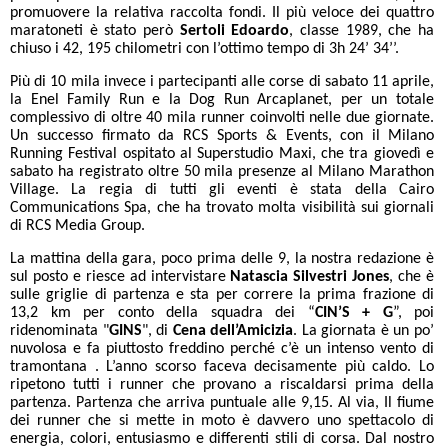
promuovere la relativa raccolta fondi. Il più veloce dei quattro
maratoneti è stato però
Sertoli Edoardo
, classe 1989, che ha
chiuso i 42, 195 chilometri con l’ottimo tempo di 3h 24’ 34’’.
Più di 10 mila invece i partecipanti alle corse di sabato 11 aprile,
la Enel Family Run e la Dog Run Arcaplanet, per un totale
complessivo di oltre 40 mila runner coinvolti nelle due giornate.
Un successo firmato da RCS Sports & Events, con il
Milano
Running Festival ospitato al Superstudio Maxi, che tra giovedì e
sabato ha registrato oltre 50 mila presenze al Milano Marathon
Village. La regia di tutti gli eventi è stata della Cairo
Communications Spa, che ha trovato molta visibilità sui giornali
di RCS Media Group.
La mattina della gara, poco prima delle 9, la nostra redazione è
sul posto e riesce ad intervistare
Natascia Silvestri Jones
, che è
sulle griglie di partenza e sta per correre la prima frazione di
13,2 km per conto della squadra dei “
CIN’S + G
”, poi
ridenominata "
GINS
", di
Cena dell’Amicizia
. La giornata è un po’
nuvolosa e fa piuttosto freddino perché c’è un intenso vento di
tramontana . L’anno scorso faceva decisamente più caldo. Lo
ripetono tutti i runner che provano a riscaldarsi prima della
partenza. Partenza che arriva puntuale alle 9,15. Al via, Il fiume
dei runner che si mette in moto è davvero uno spettacolo di
energia, colori, entusiasmo e differenti stili di corsa. Dal nostro