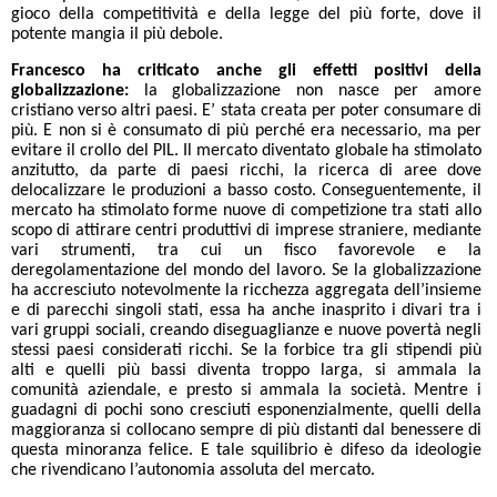
gioco della competitività e della legge del più forte, dove il
potente mangia il più debole.
Francesco ha criticato anche gli effetti positivi della
globalizzazione:
la globalizzazione non nasce per amore
cristiano verso altri paesi. E’ stata creata per poter consumare di
più. E non si è consumato di più perché era necessario, ma per
evitare il crollo del PIL.
Il mercato diventato globale
ha stimolato
anzitutto, da parte di paesi ricchi, la ricerca di aree dove
delocalizzare le produzioni a basso costo. Conseguentemente, il
mercato ha stimolato forme nuove di competizione tra stati allo
scopo di attirare centri produttivi di imprese straniere, mediante
vari strumenti, tra cui un fisco favorevole e la
deregolamentazione del mondo del lavoro. Se la globalizzazione
ha accresciuto notevolmente la ricchezza aggregata dell’insieme
e di parecchi singoli stati, essa ha anche inasprito i divari tra i
vari gruppi sociali, creando diseguaglianze e nuove povertà negli
stessi paesi considerati ricchi. Se la forbice tra gli stipendi più
alti e quelli più bassi diventa troppo larga, si ammala la
comunità aziendale, e presto si ammala la società. Mentre i
guadagni di pochi sono cresciuti esponenzialmente, quelli della
maggioranza si collocano sempre di più distanti dal benessere di
questa minoranza felice. E tale squilibrio è difeso da ideologie
che rivendicano l’autonomia assoluta del mercato.