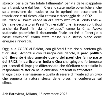
storico” per altri “un totale fallimento” per via delle scappatoie
sulla transizione dai fossili. C’erano state molte polemiche anche
sulla menzione del nucleare tra le opzioni per accelerare la
transizione e sui ricorsi alla cattura e stoccaggio della CO2.
Nel 2022 a Sharm el-Sheikh era stato istituito il Fondo Loss &
Damage destinato ai Paesi “vulnerabili” che ricevono contributi
anche da Paesi “in via di sviluppo” come la Cina. Aveva
scatenato polemiche il documento finale perché le “energie a
basse emissioni” erano state messe sullo stesso piano delle
energie rinnovabili.
Oggi alla COP30 di Belém, con gli Stati Uniti che si sentono già
fuori dagli Accordi e con l’Europa così debole,
il peso politico
più rilevante è sicuramente quello dei paesi che fanno parte
dei BRICS, in particolare India e Cina
che spingono fortemente
per accordi di impegno differenziato che riflettano soprattutto la
responsabilità storica nelle emissioni presenti in atmosfera.
In ogni caso la sensazione è quella di essere di fronte ad un bivio
che segnerà la natura stessa delle prossime conferenze sul
clima.
Aris Baraviera, Milano, 15 novembre 2025.