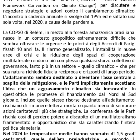
1992 firmata a Rio de Janero
(“UNFCCC - United Nations
per discutere e
Framework Convention on Climate Change”)
negoziare strategie e azioni contro il cambiamento climatico.
L’incontro a cadenza annuale si svolge dal 1995 ed è saltato una
sola volta, nel 2020, a causa della pandemia.
La COP30 di Belém, in mezzo alla foresta amazzonica brasiliana,
nasce in un contesto geopolitico estremamente difficile che
sembra offuscare le urgenze e le priorità degli Accordi di Parigi
fissati 10 anni fa. Il riarmo generalizzato, l’instabilità in nuove
aree di crisi e la riduzione degli spazi di cooperazione
multilaterale rendono più complesso qualsiasi sforzo collettivo di
governance, tanto più in un settore – quello climatico – che per
sua natura richiede fiducia reciproca e orizzonti di lungo periodo
.
L’adattamento sembra destinato a diventare l’asse centrale a
scapito della mitigazione, e le Parti implicitamente accettano
l’idea che un aggravamento climatico sia inesorabile
. In
quest’ottica le promesse di finanziamento dal Nord al Sud
globale, incluse quelle stesse risorse destinate all’adattamento,
rischiano di rimanere lettera morta o quanto meno di sembrare
azioni caritatevoli più che strategiche. La conferenza delle Parti
rischia così di perdere potere a discapito di un multilateralismo
frammentato e opportunistico che sta caratterizzando l’intera
politica planetaria.
Nel 2024 le temperature medie hanno superato di 1,5 gradi
centrigradi quelle dell’era preindustriale,
e secondo il