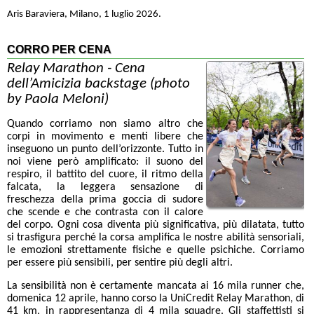
Aris Baraviera, Milano, 1 luglio 2026.
CORRO PER CENA
Relay Marathon - Cena
dell’Amicizia backstage (photo
by Paola Meloni)
Quando corriamo non siamo altro che
corpi in movimento e menti libere che
inseguono un punto dell’orizzonte. Tutto in
noi viene però amplificato: il suono del
respiro, il battito del cuore, il ritmo della
falcata, la leggera sensazione di
freschezza della prima goccia di sudore
che scende e che contrasta con il calore
del corpo. Ogni cosa diventa più significativa, più dilatata, tutto
si trasfigura perché la corsa amplifica le nostre abilità sensoriali,
le emozioni strettamente fisiche e quelle psichiche. Corriamo
per essere più sensibili, per sentire più degli altri.
La sensibilità non è certamente mancata ai 16 mila runner che,
domenica 12 aprile, hanno corso la UniCredit Relay Marathon, di
41 km, in rappresentanza di 4 mila squadre. Gli staffettisti si